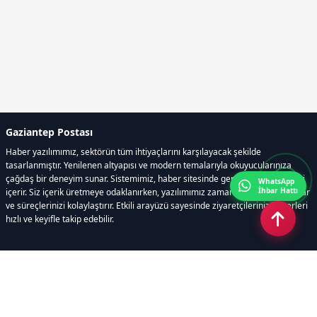
Gaziantep Postası
Haber yazılımımız, sektörün tüm ihtiyaçlarını karşılayacak şekilde
tasarlanmıştır. Yenilenen altyapısı ve modern temalarıyla okuyucularınıza
çağdaş bir deneyim sunar. Sistemimiz, haber sitesinde gerekli tüm modülleri
WhatsApp
İhbar Hattı
içerir. Siz içerik üretmeye odaklanırken, yazılımımız zamandan tasarruf sağlar
ve süreçlerinizi kolaylaştırır. Etkili arayüzü sayesinde ziyaretçileriniz haberleri
hızlı ve keyifle takip edebilir.
Kategoriler
GÜNDEM
EKONOMİ
SİYASET
ASAYİŞ