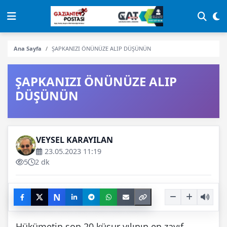
Ana Sayfa
ŞAPKANIZI ÖNÜNÜZE ALIP DÜŞÜNÜN
ŞAPKANIZI ÖNÜNÜZE ALIP
DÜŞÜNÜN
VEYSEL KARAYILAN
23.05.2023 11:19
5
2 dk
N
Hükümetin son 20 küsur yılının en zayıf