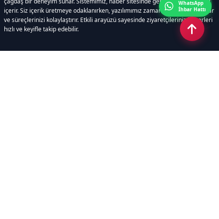
çağdaş bir deneyim sunar. Sistemimiz, haber sitesinde gerekli tüm modülleri
WhatsApp
İhbar Hattı
içerir. Siz içerik üretmeye odaklanırken, yazılımımız zamandan tasarruf sağlar
ve süreçlerinizi kolaylaştırır. Etkili arayüzü sayesinde ziyaretçileriniz haberleri
hızlı ve keyifle takip edebilir.
Kategoriler
GÜNDEM
EKONOMİ
SİYASET
ASAYİŞ
SPOR
SAĞLIK
EĞİTİM
MAGAZİN
KİTAP
POLİTİKA
DÜNYA
TEKNOLOJİ
KÜLTÜR SANAT
YAŞAM
Sayfalar
ÇEREZ POLİTİKASI
GİZLİLİK POLİTİKASI