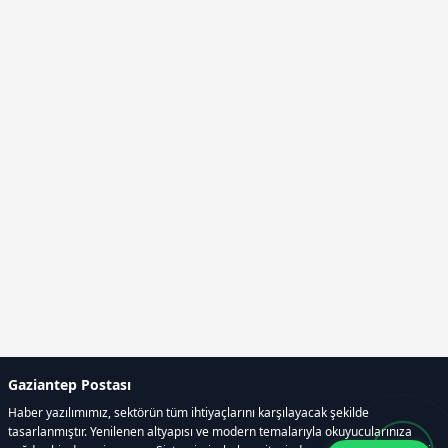
Gaziantep Postası
Haber yazılımımız, sektörün tüm ihtiyaçlarını karşılayacak şekilde
tasarlanmıştır. Yenilenen altyapısı ve modern temalarıyla okuyucularınıza