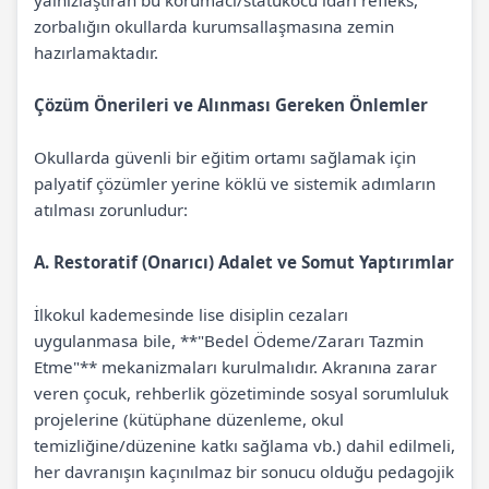
yalnızlaştıran bu korumacı/statükocu idari refleks,
zorbalığın okullarda kurumsallaşmasına zemin
hazırlamaktadır.
Çözüm Önerileri ve Alınması Gereken Önlemler
Okullarda güvenli bir eğitim ortamı sağlamak için
palyatif çözümler yerine köklü ve sistemik adımların
atılması zorunludur:
A. Restoratif (Onarıcı) Adalet ve Somut Yaptırımlar
İlkokul kademesinde lise disiplin cezaları
uygulanmasa bile, **"Bedel Ödeme/Zararı Tazmin
Etme"** mekanizmaları kurulmalıdır. Akranına zarar
veren çocuk, rehberlik gözetiminde sosyal sorumluluk
projelerine (kütüphane düzenleme, okul
temizliğine/düzenine katkı sağlama vb.) dahil edilmeli,
her davranışın kaçınılmaz bir sonucu olduğu pedagojik