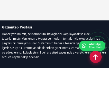
Gaziantep Postası
Haber yazılımımız, sektörün tüm ihtiyaçlarını karşılayacak şekilde
tasarlanmıştır. Yenilenen altyapısı ve modern temalarıyla okuyucularınıza
çağdaş bir deneyim sunar. Sistemimiz, haber sitesinde gerekli tüm modülleri
WhatsApp
İhbar Hattı
içerir. Siz içerik üretmeye odaklanırken, yazılımımız zamandan tasarruf sağlar
ve süreçlerinizi kolaylaştırır. Etkili arayüzü sayesinde ziyaretçileriniz haberleri
hızlı ve keyifle takip edebilir.
Kategoriler
GÜNDEM
EKONOMİ
SİYASET
ASAYİŞ
SPOR
SAĞLIK
EĞİTİM
MAGAZİN