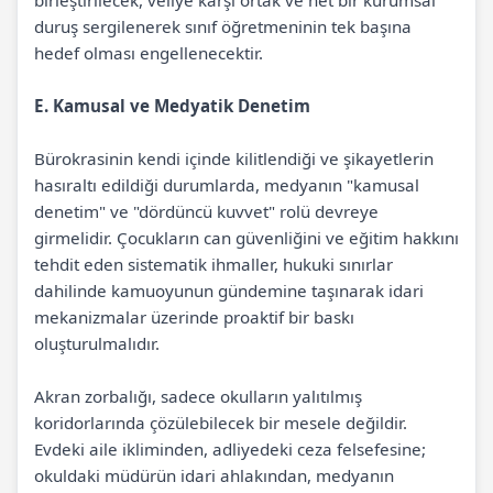
birleştirilecek, veliye karşı ortak ve net bir kurumsal
duruş sergilenerek sınıf öğretmeninin tek başına
hedef olması engellenecektir.
E. Kamusal ve Medyatik Denetim
Bürokrasinin kendi içinde kilitlendiği ve şikayetlerin
hasıraltı edildiği durumlarda, medyanın "kamusal
denetim" ve "dördüncü kuvvet" rolü devreye
girmelidir. Çocukların can güvenliğini ve eğitim hakkını
tehdit eden sistematik ihmaller, hukuki sınırlar
dahilinde kamuoyunun gündemine taşınarak idari
mekanizmalar üzerinde proaktif bir baskı
oluşturulmalıdır.
Akran zorbalığı, sadece okulların yalıtılmış
koridorlarında çözülebilecek bir mesele değildir.
Evdeki aile ikliminden, adliyedeki ceza felsefesine;
okuldaki müdürün idari ahlakından, medyanın