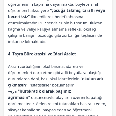
öğretmeninin kapısına dayanmakta; böylece sınıf
öğretmeni haksız yere
"çocuğa takmış, taraflı veya
beceriksiz"
ilan edilerek hedef tahtasına
oturtulmaktadır. PDR servislerinin bu sorumluluktan
kaçma ve veliyi karşıya almama refleksi, okul içi
çalışma barışını bozduğu gibi zorbalığın teşhisini de
imkansız kılmaktadır.
4. Taşra Bürokrasisi ve İdari Atalet
Akran zorbalığının okul basma, idareci ve
öğretmenleri darp etme gibi adli boyutlara ulaştığı
durumlarda dahi, bazı okul idarelerinin
"okulun adı
çıkmasın
", "istatistikler bozulmasın"
veya
"bürokratik olarak başımız
ağrımasın"
düşüncesiyle olayların üzerini kapattığı
görülmektedir. Gelen resmi tutanakları hasıraltı eden,
şikayet kanallarını baypas eden ve öğretmeni