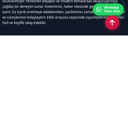
tasarlanmıştır. Yenilenen altyapısı ve modern temalarıyla okuyucularınıza
çağdaş bir deneyim sunar. Sistemimiz, haber sitesinde gerekli tüm modülleri
WhatsApp
İhbar Hattı
içerir. Siz içerik üretmeye odaklanırken, yazılımımız zamandan tasarruf sağlar
ve süreçlerinizi kolaylaştırır. Etkili arayüzü sayesinde ziyaretçileriniz haberleri
hızlı ve keyifle takip edebilir.
Kategoriler
GÜNDEM
EKONOMİ
SİYASET
ASAYİŞ
SPOR
SAĞLIK
EĞİTİM
MAGAZİN
KİTAP
POLİTİKA
DÜNYA
TEKNOLOJİ
KÜLTÜR SANAT
YAŞAM
Sayfalar