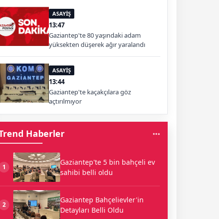
ASAYİŞ
13:47
Gaziantep'te 80 yaşındaki adam
yüksekten düşerek ağır yaralandı
ASAYİŞ
13:44
Gaziantep'te kaçakçılara göz
açtırılmıyor
Trend Haberler
Gaziantep'te 5 bin bahçeli ev
1
sahibi belli oldu
Gaziantep Bahçelievler'in
2
Detayları Belli Oldu