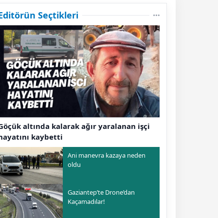
Editörün Seçtikleri
Göçük altında kalarak ağır yaralanan işçi
hayatını kaybetti
Ani manevra kazaya neden
oldu
Gaziantep’te Drone’dan
Kaçamadılar!