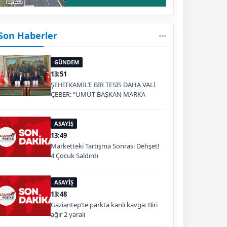
Son Haberler
GÜNDEM
13:51
ŞEHİTKAMİL’E BİR TESİS DAHA VALİ
ÇEBER: “UMUT BAŞKAN MARKA
OLDU”
ASAYİŞ
13:49
Marketteki Tartışma Sonrası Dehşet!
4 Çocuk Saldırdı
ASAYİŞ
13:48
Gaziantep’te parkta kanlı kavga: Biri
ağır 2 yaralı