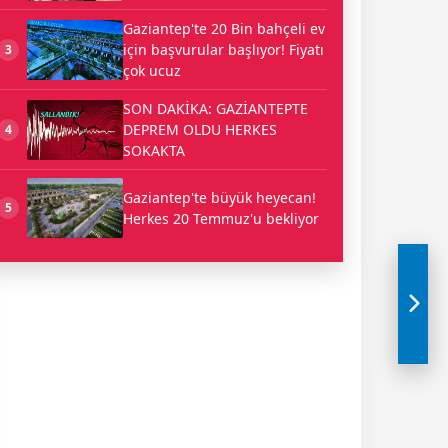
Gaziantep'te 20 Bin bahçeli ev
için başvurular başlıyor! Fiyatı
3
çok ucuz
SON DAKİKA: GAZİANTEPTE
DEPREM OLDU HERKES
4
SOKAKTA
Gaziantep'te büyük heyecan!
5
Herkes 20 Temmuz'u bekliyor