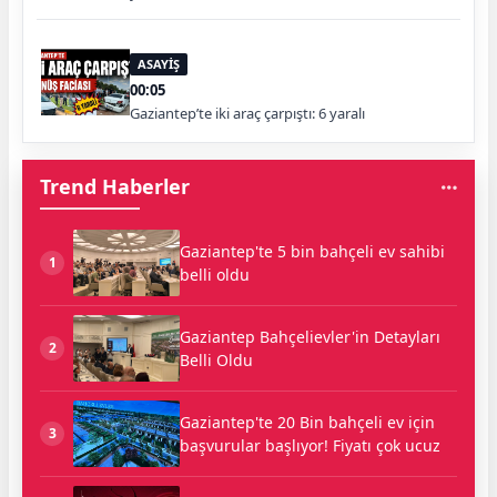
ASAYİŞ
00:05
Gaziantep’te iki araç çarpıştı: 6 yaralı
Trend Haberler
Gaziantep'te 5 bin bahçeli ev sahibi
1
belli oldu
Gaziantep Bahçelievler'in Detayları
2
Belli Oldu
Gaziantep'te 20 Bin bahçeli ev için
3
başvurular başlıyor! Fiyatı çok ucuz