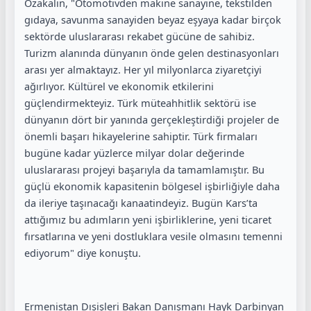
Özakalın, "Otomotivden makine sanayine, tekstilden
gıdaya, savunma sanayiden beyaz eşyaya kadar birçok
sektörde uluslararası rekabet gücüne de sahibiz.
Turizm alanında dünyanın önde gelen destinasyonları
arası yer almaktayız. Her yıl milyonlarca ziyaretçiyi
ağırlıyor. Kültürel ve ekonomik etkilerini
güçlendirmekteyiz. Türk müteahhitlik sektörü ise
dünyanın dört bir yanında gerçekleştirdiği projeler de
önemli başarı hikayelerine sahiptir. Türk firmaları
bugüne kadar yüzlerce milyar dolar değerinde
uluslararası projeyi başarıyla da tamamlamıştır. Bu
güçlü ekonomik kapasitenin bölgesel işbirliğiyle daha
da ileriye taşınacağı kanaatindeyiz. Bugün Kars’ta
attığımız bu adımların yeni işbirliklerine, yeni ticaret
fırsatlarına ve yeni dostluklara vesile olmasını temenni
ediyorum" diye konuştu.
Ermenistan Dışişleri Bakan Danışmanı Hayk Darbinyan