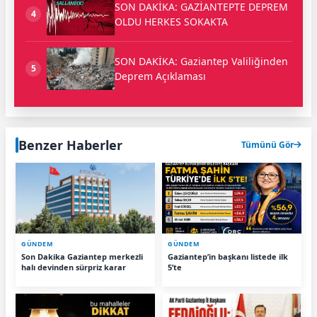
SON DAKİKA: GAZİANTEPTE DEPREM
4
OLDU HERKES SOKAKTA
SON DAKİKA: Gaziantep Valiliğinden
5
Deprem Açıklaması
Benzer Haberler
Tümünü Gör
GÜNDEM
GÜNDEM
Son Dakika Gaziantep merkezli
Gaziantep’in başkanı listede ilk
halı devinden sürpriz karar
5’te