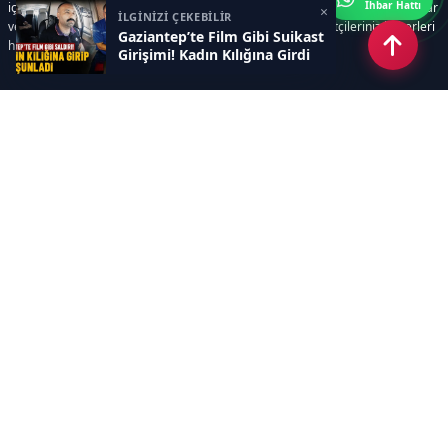
İhbar Hattı
içerir. Siz içerik üretmeye odaklanırken, yazılımımız zamandan tasarruf sağlar
×
İLGİNİZİ ÇEKEBİLİR
ve süreçlerinizi kolaylaştırır. Etkili arayüzü sayesinde ziyaretçileriniz haberleri
Gaziantep’te Film Gibi Suikast
hızlı ve keyifle takip edebilir.
Girişimi! Kadın Kılığına Girdi
Kategoriler
GÜNDEM
EKONOMİ
SİYASET
ASAYİŞ
SPOR
SAĞLIK
EĞİTİM
MAGAZİN
KİTAP
POLİTİKA
DÜNYA
TEKNOLOJİ
KÜLTÜR SANAT
YAŞAM
Sayfalar
ÇEREZ POLİTİKASI
GİZLİLİK POLİTİKASI