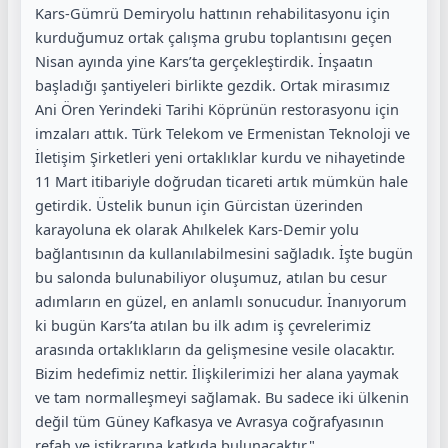
Kars-Gümrü Demiryolu hattının rehabilitasyonu için
kurduğumuz ortak çalışma grubu toplantısını geçen
Nisan ayında yine Kars’ta gerçekleştirdik. İnşaatın
başladığı şantiyeleri birlikte gezdik. Ortak mirasımız
Ani Ören Yerindeki Tarihi Köprünün restorasyonu için
imzaları attık. Türk Telekom ve Ermenistan Teknoloji ve
İletişim Şirketleri yeni ortaklıklar kurdu ve nihayetinde
11 Mart itibariyle doğrudan ticareti artık mümkün hale
getirdik. Üstelik bunun için Gürcistan üzerinden
karayoluna ek olarak Ahılkelek Kars-Demir yolu
bağlantısının da kullanılabilmesini sağladık. İşte bugün
bu salonda bulunabiliyor oluşumuz, atılan bu cesur
adımların en güzel, en anlamlı sonucudur. İnanıyorum
ki bugün Kars’ta atılan bu ilk adım iş çevrelerimiz
arasında ortaklıkların da gelişmesine vesile olacaktır.
Bizim hedefimiz nettir. İlişkilerimizi her alana yaymak
ve tam normalleşmeyi sağlamak. Bu sadece iki ülkenin
değil tüm Güney Kafkasya ve Avrasya coğrafyasının
refah ve istikrarına katkıda bulunacaktır."