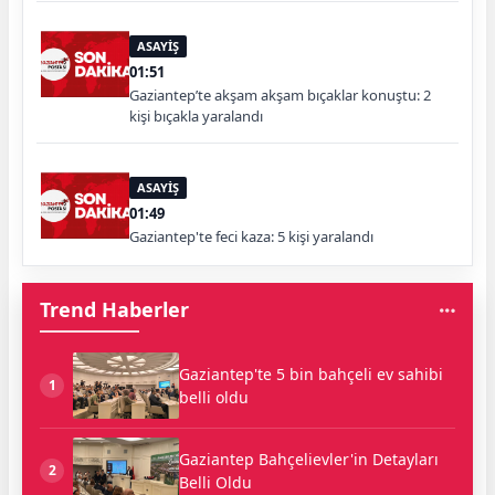
ASAYİŞ
01:51
Gaziantep’te akşam akşam bıçaklar konuştu: 2
kişi bıçakla yaralandı
ASAYİŞ
01:49
Gaziantep'te feci kaza: 5 kişi yaralandı
Trend Haberler
Gaziantep'te 5 bin bahçeli ev sahibi
1
belli oldu
Gaziantep Bahçelievler'in Detayları
2
Belli Oldu