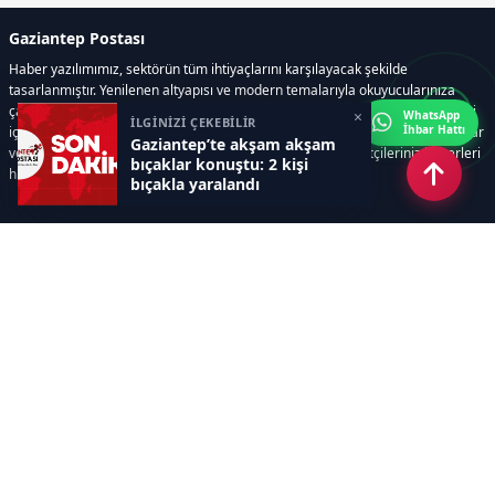
Gaziantep Postası
Haber yazılımımız, sektörün tüm ihtiyaçlarını karşılayacak şekilde
tasarlanmıştır. Yenilenen altyapısı ve modern temalarıyla okuyucularınıza
çağdaş bir deneyim sunar. Sistemimiz, haber sitesinde gerekli tüm modülleri
×
WhatsApp
İLGİNİZİ ÇEKEBİLİR
İhbar Hattı
içerir. Siz içerik üretmeye odaklanırken, yazılımımız zamandan tasarruf sağlar
Gaziantep’te akşam akşam
ve süreçlerinizi kolaylaştırır. Etkili arayüzü sayesinde ziyaretçileriniz haberleri
bıçaklar konuştu: 2 kişi
hızlı ve keyifle takip edebilir.
bıçakla yaralandı
Kategoriler
GÜNDEM
EKONOMİ
SİYASET
ASAYİŞ
SPOR
SAĞLIK
EĞİTİM
MAGAZİN
KİTAP
POLİTİKA
DÜNYA
TEKNOLOJİ
KÜLTÜR SANAT
YAŞAM