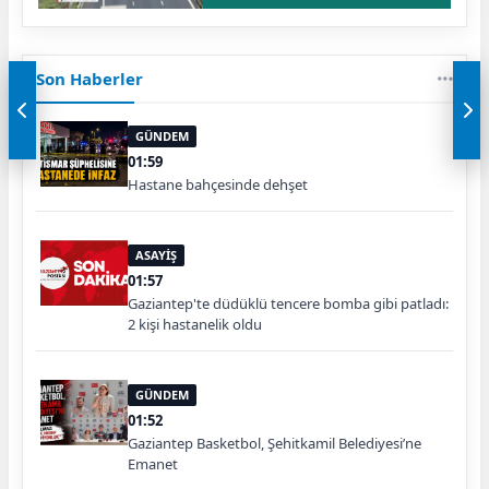
Son Haberler
GÜNDEM
01:59
Hastane bahçesinde dehşet
ASAYİŞ
01:57
Gaziantep'te düdüklü tencere bomba gibi patladı:
2 kişi hastanelik oldu
GÜNDEM
01:52
Gaziantep Basketbol, Şehitkamil Belediyesi’ne
Emanet