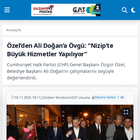
Anasayfa
Özel’den Ali Doğan’a Övgü: “Nizip’te
Büyük Hizmetler Yapılıyor”
Cumhuriyet Halk Partisi (CHP) Genel Başkanı Özgür Özel,
Belediye Başkanı Ali Doğan’ın çalışmalarını övgüyle
değerlendirdi.
18.11.2025 18:11
Sistem Yöneticisi
27 okuma
Okuma Süresi: 1 dk