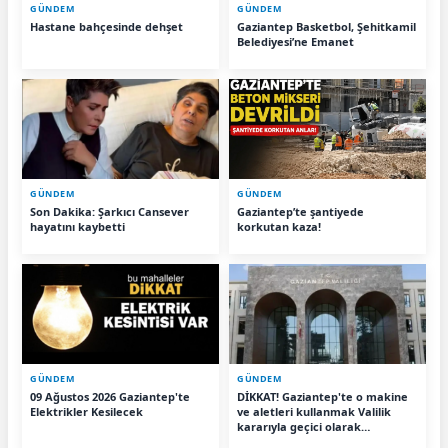
GÜNDEM
GÜNDEM
Hastane bahçesinde dehşet
Gaziantep Basketbol, Şehitkamil
Belediyesi’ne Emanet
GÜNDEM
GÜNDEM
Son Dakika: Şarkıcı Cansever
Gaziantep’te şantiyede
hayatını kaybetti
korkutan kaza!
GÜNDEM
GÜNDEM
09 Ağustos 2026 Gaziantep'te
DİKKAT! Gaziantep'te o makine
Elektrikler Kesilecek
ve aletleri kullanmak Valilik
kararıyla geçici olarak
yasaklandı