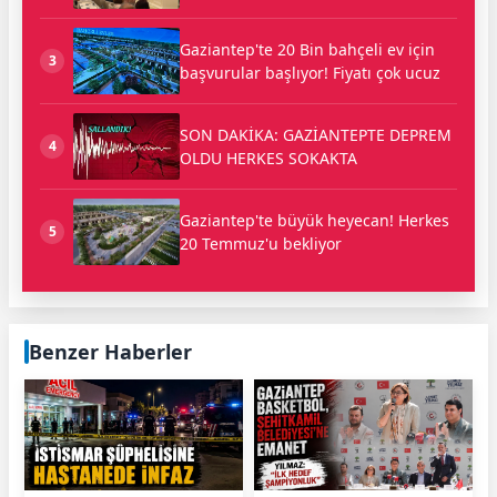
Gaziantep'te 20 Bin bahçeli ev için
3
başvurular başlıyor! Fiyatı çok ucuz
SON DAKİKA: GAZİANTEPTE DEPREM
4
OLDU HERKES SOKAKTA
Gaziantep'te büyük heyecan! Herkes
5
20 Temmuz'u bekliyor
Benzer Haberler