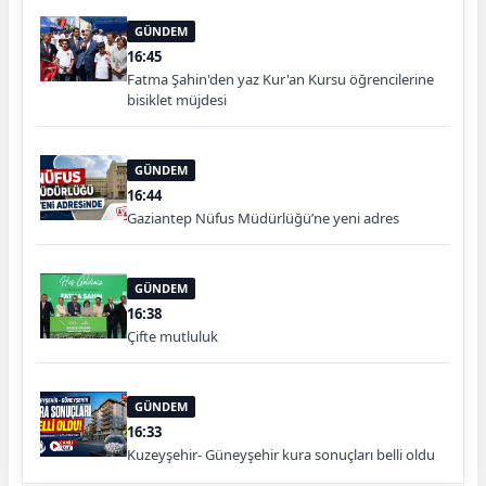
GÜNDEM
16:45
Fatma Şahin'den yaz Kur'an Kursu öğrencilerine
bisiklet müjdesi
GÜNDEM
16:44
Gaziantep Nüfus Müdürlüğü’ne yeni adres
GÜNDEM
16:38
Çifte mutluluk
GÜNDEM
16:33
Kuzeyşehir- Güneyşehir kura sonuçları belli oldu