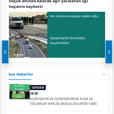
Göçük altında kalarak ağır yaralanan işçi
hayatını kaybetti
Ani manevra kazaya neden oldu
Gaziantep’te Drone’dan
Kaçamadılar!
Son Haberler
GÜNDEM
16:50
KUZEYŞEHİR VE GÜNEYŞEHİR’DE KURA VE
TESLİMLER YAPILDI, BAHÇELİEVLER’DE 5 BİN
KONUTUN TEMELİ ATILDI