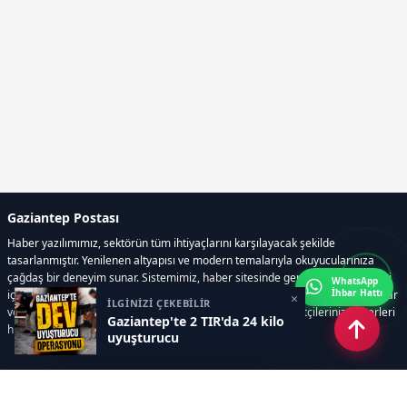
Gaziantep Postası
Haber yazılımımız, sektörün tüm ihtiyaçlarını karşılayacak şekilde
tasarlanmıştır. Yenilenen altyapısı ve modern temalarıyla okuyucularınıza
çağdaş bir deneyim sunar. Sistemimiz, haber sitesinde gerekli tüm modülleri
WhatsApp
İhbar Hattı
içerir. Siz içerik üretmeye odaklanırken, yazılımımız zamandan tasarruf sağlar
×
İLGİNİZİ ÇEKEBİLİR
ve süreçlerinizi kolaylaştırır. Etkili arayüzü sayesinde ziyaretçileriniz haberleri
Gaziantep'te 2 TIR'da 24 kilo
hızlı ve keyifle takip edebilir.
uyuşturucu
Kategoriler