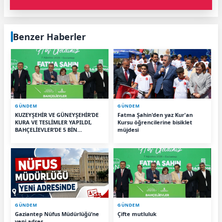
Benzer Haberler
GÜNDEM
GÜNDEM
KUZEYŞEHİR VE GÜNEYŞEHİR’DE
Fatma Şahin'den yaz Kur'an
KURA VE TESLİMLER YAPILDI,
Kursu öğrencilerine bisiklet
BAHÇELİEVLER’DE 5 BİN
müjdesi
KONUTUN TEMELİ ATILDI
GÜNDEM
GÜNDEM
Gaziantep Nüfus Müdürlüğü’ne
Çifte mutluluk
yeni adres