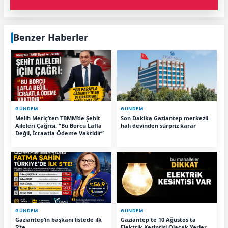
Benzer Haberler
GÜNDEM
GÜNDEM
Melih Meriç’ten TBMM’de Şehit
Son Dakika Gaziantep merkezli
Aileleri Çağrısı: “Bu Borcu Lafla
halı devinden sürpriz karar
Değil, İcraatla Ödeme Vaktidir”
GÜNDEM
GÜNDEM
Gaziantep’in başkanı listede ilk
Gaziantep'te 10 Ağustos'ta
5’te
Elektrik Kesintisi Olacak Yerler