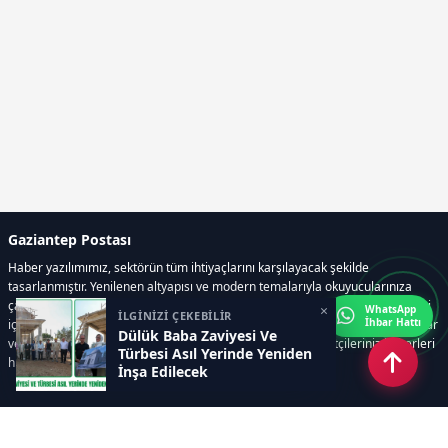
Gaziantep Postası
Haber yazılımımız, sektörün tüm ihtiyaçlarını karşılayacak şekilde
tasarlanmıştır. Yenilenen altyapısı ve modern temalarıyla okuyucularınıza
çağdaş bir deneyim sunar. Sistemimiz, haber sitesinde gerekli tüm modülleri
×
WhatsApp
İLGİNİZİ ÇEKEBİLİR
İhbar Hattı
içerir. Siz içerik üretmeye odaklanırken, yazılımımız zamandan tasarruf sağlar
Dülük Baba Zaviyesi Ve
ve süreçlerinizi kolaylaştırır. Etkili arayüzü sayesinde ziyaretçileriniz haberleri
Türbesi Asıl Yerinde Yeniden
hızlı ve keyifle takip edebilir.
İnşa Edilecek
Kategoriler