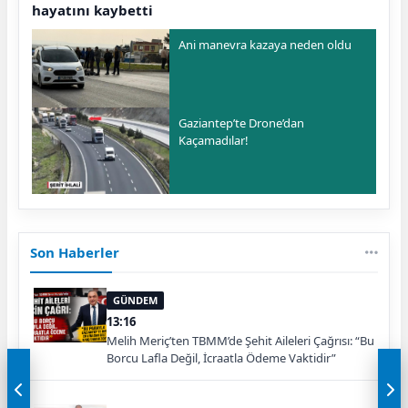
hayatını kaybetti
Ani manevra kazaya neden oldu
Gaziantep’te Drone’dan
Kaçamadılar!
Son Haberler
GÜNDEM
13:16
Melih Meriç’ten TBMM’de Şehit Aileleri Çağrısı: “Bu
Borcu Lafla Değil, İcraatla Ödeme Vaktidir”