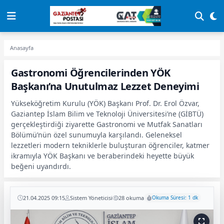
Anasayfa
Gastronomi Öğrencilerinden YÖK
Başkanı’na Unutulmaz Lezzet Deneyimi
Yükseköğretim Kurulu (YÖK) Başkanı Prof. Dr. Erol Özvar,
Gaziantep İslam Bilim ve Teknoloji Üniversitesi’ne (GİBTÜ)
gerçekleştirdiği ziyarette Gastronomi ve Mutfak Sanatları
Bölümü’nün özel sunumuyla karşılandı. Geleneksel
lezzetleri modern tekniklerle buluşturan öğrenciler, katmer
ikramıyla YÖK Başkanı ve beraberindeki heyette büyük
beğeni uyandırdı.
21.04.2025 09:15
Sistem Yöneticisi
28 okuma
Okuma Süresi: 1 dk