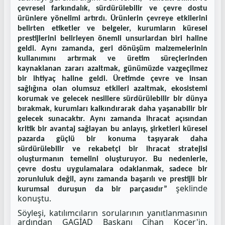
çevresel farkındalık, sürdürülebilir ve çevre dostu
ürünlere yönelimi artırdı. Ürünlerin çevreye etkilerini
belirten etiketler ve belgeler, kurumların küresel
prestijlerini belirleyen önemli unsurlardan biri haline
geldi. Aynı zamanda, geri dönüşüm malzemelerinin
kullanımını artırmak ve üretim süreçlerinden
kaynaklanan zararı azaltmak, günümüzde vazgeçilmez
bir ihtiyaç haline geldi. Üretimde çevre ve insan
sağlığına olan olumsuz etkileri azaltmak, ekosistemi
korumak ve gelecek nesillere sürdürülebilir bir dünya
bırakmak, kurumları kalkındırarak daha yaşanabilir bir
gelecek sunacaktır. Aynı zamanda ihracat açısından
kritik bir avantaj sağlayan bu anlayış, şirketleri küresel
pazarda güçlü bir konuma taşıyarak daha
sürdürülebilir ve rekabetçi bir ihracat stratejisi
oluşturmanın temelini oluşturuyor. Bu nedenlerle,
çevre dostu uygulamalara odaklanmak, sadece bir
zorunluluk değil, aynı zamanda başarılı ve prestijli bir
şeklinde
kurumsal duruşun da bir parçasıdır”
konuştu.
Söyleşi, katılımcıların sorularının yanıtlanmasının
ardından GAGİAD Başkanı Cihan Koçer'in,