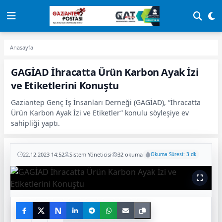
Anasayfa
GAGİAD İhracatta Ürün Karbon Ayak İzi
ve Etiketlerini Konuştu
Gaziantep Genç İş İnsanları Derneği (GAGİAD), “İhracatta
Ürün Karbon Ayak İzi ve Etiketler” konulu söyleşiye ev
sahipliği yaptı.
22.12.2023 14:52
Sistem Yöneticisi
32 okuma
Okuma Süresi: 3 dk
N