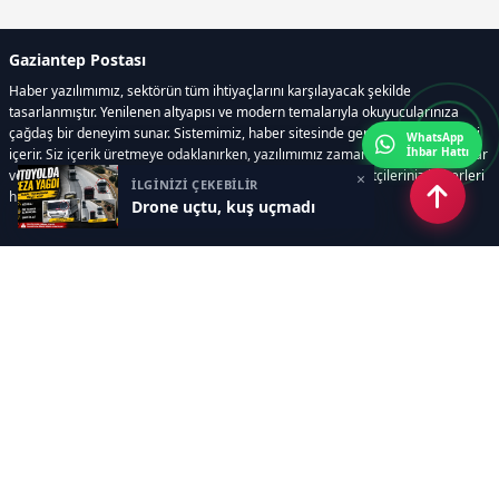
Gaziantep Postası
Haber yazılımımız, sektörün tüm ihtiyaçlarını karşılayacak şekilde
tasarlanmıştır. Yenilenen altyapısı ve modern temalarıyla okuyucularınıza
çağdaş bir deneyim sunar. Sistemimiz, haber sitesinde gerekli tüm modülleri
WhatsApp
İhbar Hattı
içerir. Siz içerik üretmeye odaklanırken, yazılımımız zamandan tasarruf sağlar
ve süreçlerinizi kolaylaştırır. Etkili arayüzü sayesinde ziyaretçileriniz haberleri
×
İLGİNİZİ ÇEKEBİLİR
hızlı ve keyifle takip edebilir.
Drone uçtu, kuş uçmadı
Kategoriler
GÜNDEM
EKONOMİ
SİYASET
ASAYİŞ
SPOR
SAĞLIK
EĞİTİM
MAGAZİN
KİTAP
POLİTİKA
DÜNYA
TEKNOLOJİ