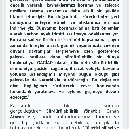
öncelik vererek, kaynaklarımızı koruma ve gelecek
nesillere taşıma amacımıza daha etkili bir şekilde
hizmet etmeliyiz. Bu doğrultuda, süreçlerimize geri
dönüşümü entegre etmeli ve atıklarımızı en aza
indirmeliyiz. Dünyamızı korumak adına katı önlemler
alarak karbon ayak izimizi azaltmaya odaklanmalıyız.
Bu çaba sadece üretim tesislerimizi kapsamamalı; aynı
zamanda bireyler olarak günlük yaşantımızda çevreye
duyarlı davranışlar sergilemeye özen göstererek
gelecek nesillere daha sürdürülebilir bir dünya
bırakmalıyız. GAGİAD olarak, ülkemizin sürdürülebilir
ekonomiye geçişini sağlama, ihracat yoluyla büyüme
yolunda üstlendiğimiz misyonu bugün olduğu gibi
gelecekte de kararlılıkla sürdüreceğiz. Bu değerlere
olan bağlılığımızı sürdürerek, çevre konusunda
farkındalık yaratmaya ve eyleme geçmeye devam
edeceğiz.”
Kapsamlı bir sunum
gerçekleştiren
Sürdürülebilirlik Yöneticisi Orhan
ise, içinde bulunduğumuz dönem ve
Atacan
getirdiği şartların sürdürülebilirliği ön planda
tutmayı gerektirdiğini belirterek,
“Tüketici bilinci ve