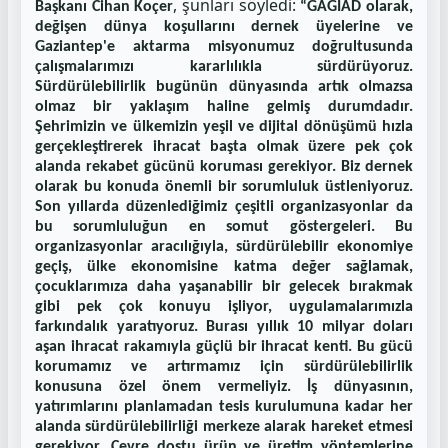
, şunları söyledi:
Başkanı Cihan Koçer
“GAGİAD olarak,
değişen dünya koşullarını dernek üyelerine ve
Gaziantep'e aktarma misyonumuz doğrultusunda
çalışmalarımızı kararlılıkla sürdürüyoruz.
Sürdürülebilirlik bugünün dünyasında artık olmazsa
olmaz bir yaklaşım haline gelmiş durumdadır.
Şehrimizin ve ülkemizin yeşil ve dijital dönüşümü hızla
gerçekleştirerek ihracat başta olmak üzere pek çok
alanda rekabet gücünü koruması gerekiyor. Biz dernek
olarak bu konuda önemli bir sorumluluk üstleniyoruz.
Son yıllarda düzenlediğimiz çeşitli organizasyonlar da
bu sorumluluğun en somut göstergeleri. Bu
organizasyonlar aracılığıyla, sürdürülebilir ekonomiye
geçiş, ülke ekonomisine katma değer sağlamak,
çocuklarımıza daha yaşanabilir bir gelecek bırakmak
gibi pek çok konuyu işliyor, uygulamalarımızla
farkındalık yaratıyoruz. Burası yıllık 10 milyar doları
aşan ihracat rakamıyla güçlü bir ihracat kenti. Bu gücü
korumamız ve artırmamız için sürdürülebilirlik
konusuna özel önem vermeliyiz. İş dünyasının,
yatırımlarını planlamadan tesis kurulumuna kadar her
alanda sürdürülebilirliği merkeze alarak hareket etmesi
gerekiyor. Çevre dostu ürün ve üretim yöntemlerine