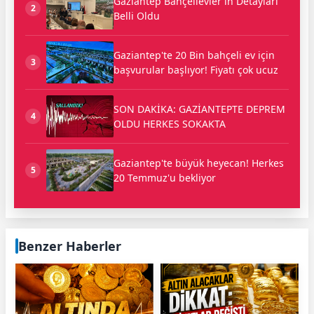
Gaziantep Bahçelievler'in Detayları
2
Belli Oldu
Gaziantep'te 20 Bin bahçeli ev için
3
başvurular başlıyor! Fiyatı çok ucuz
SON DAKİKA: GAZİANTEPTE DEPREM
4
OLDU HERKES SOKAKTA
Gaziantep'te büyük heyecan! Herkes
5
20 Temmuz'u bekliyor
Benzer Haberler