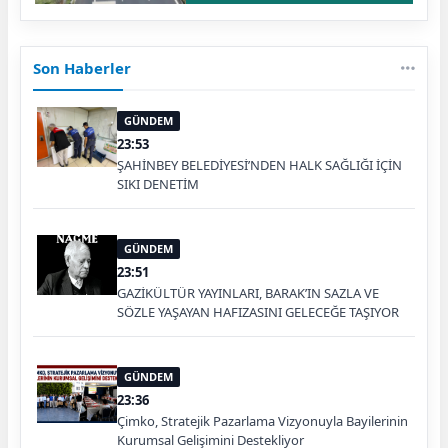
Son Haberler
GÜNDEM
23:53
ŞAHİNBEY BELEDİYESİ’NDEN HALK SAĞLIĞI İÇİN
SIKI DENETİM
GÜNDEM
23:51
GAZİKÜLTÜR YAYINLARI, BARAK’IN SAZLA VE
SÖZLE YAŞAYAN HAFIZASINI GELECEĞE TAŞIYOR
GÜNDEM
23:36
Çimko, Stratejik Pazarlama Vizyonuyla Bayilerinin
Kurumsal Gelişimini Destekliyor