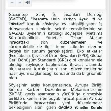
Gaziantep Genç İş İnsanları Derneği
(GAGİAD),
“İhracatta Ürün Karbon Ayak İzi ve
konulu söyleşiye ev sahipliği yaptı. İş
Etiketler”
dünyasından isimlerin, sektör temsilcilerinin ve
GAGİAD üyelerinin katıldığı söyleşide, Metsims
Sürdürülebilirlik Yöneticisi Orhan Atacan
ihracattaki son düzenlemeler ve
sürdürülebilirlikle ilgili temel etiketler üzerine
detaylı bir sunum gerçekleştirdi. Eko etiketler
(Eco labels), Çevresel Ürün Beyanları (EPD), Global
Geri Dönüşüm Standardı (GRS) gibi konuların ele
alındığı söyleşide katılımcılar, ihracat alanında
uluslararası kuruluşların son düzenlemelerine
nasıl uyum sağlanacağı konusunda da bilgi sahibi
oldu.
Söyleşinin açılış konuşmasında, Avrupa Birliği
Sınırda Karbon Düzenleme Mekanizması’nın
(SKDM) geçiş aşamasının yürürlüğe girmesiyle
birlikte ülkemizin en büyük ihracat pazarı Avrupa
Birliği’nde ihracatçıları yeni düzenlemeler
beklediğinin altını çizen
GAGİAD Yönetim Kurulu