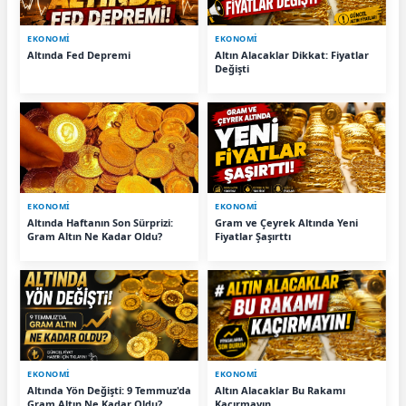
EKONOMİ
EKONOMİ
Altında Fed Depremi
Altın Alacaklar Dikkat: Fiyatlar
Değişti
EKONOMİ
EKONOMİ
Altında Haftanın Son Sürprizi:
Gram ve Çeyrek Altında Yeni
Gram Altın Ne Kadar Oldu?
Fiyatlar Şaşırttı
EKONOMİ
EKONOMİ
Altında Yön Değişti: 9 Temmuz'da
Altın Alacaklar Bu Rakamı
Gram Altın Ne Kadar Oldu?
Kaçırmayın