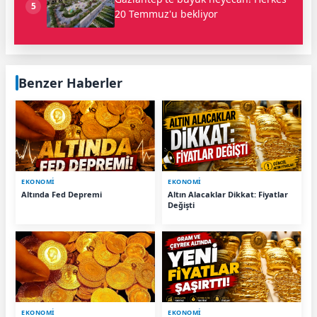
5
20 Temmuz'u bekliyor
Benzer Haberler
EKONOMİ
EKONOMİ
Altında Fed Depremi
Altın Alacaklar Dikkat: Fiyatlar
Değişti
EKONOMİ
EKONOMİ