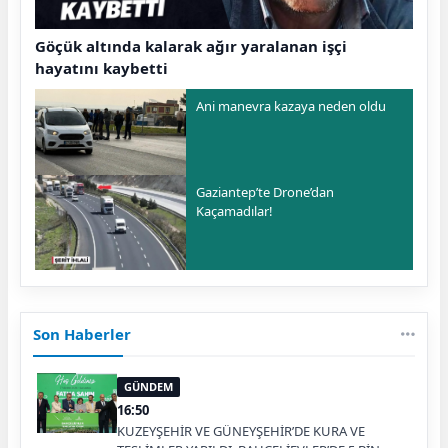
Göçük altında kalarak ağır yaralanan işçi
hayatını kaybetti
Ani manevra kazaya neden oldu
Gaziantep’te Drone’dan
Kaçamadılar!
Son Haberler
GÜNDEM
16:50
KUZEYŞEHİR VE GÜNEYŞEHİR’DE KURA VE