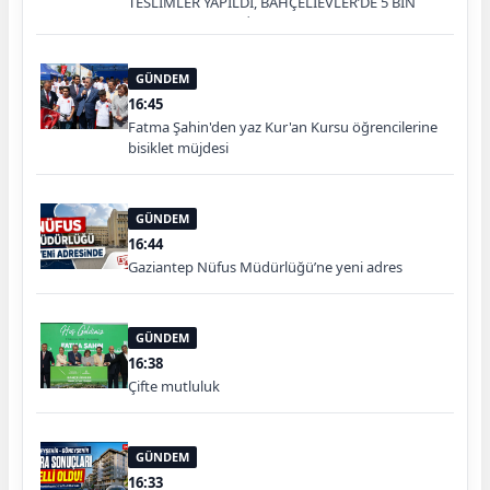
TESLİMLER YAPILDI, BAHÇELİEVLER’DE 5 BİN
KONUTUN TEMELİ ATILDI
GÜNDEM
16:45
Fatma Şahin'den yaz Kur'an Kursu öğrencilerine
bisiklet müjdesi
GÜNDEM
16:44
Gaziantep Nüfus Müdürlüğü’ne yeni adres
GÜNDEM
16:38
Çifte mutluluk
GÜNDEM
16:33