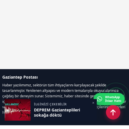
Gaziantep Postası
Haber yazılımımız, sektörün tüm ihtiyaçlarını karşılayacak şekilde
tasarlanmıştır. Yenilenen altyapısı ve modern temalarıyla okuyucularınıza
çağdaş bir deneyim sunar. Sistemimiz, haber sitesinde gerekli tüm modülleri
WhatsApp
İhbar Hattı
içerir. Siz içerik üretmeye odaklanırken, yazılımımız zamandan tasarruf sağlar
×
İLGİNİZİ ÇEKEBİLİR
ve süreçlerinizi kolaylaştırır. Etkili arayüzü sayesinde ziyaretçileriniz haberleri
DEPREM Gazianteplileri
hızlı ve keyifle takip edebilir.
sokağa döktü