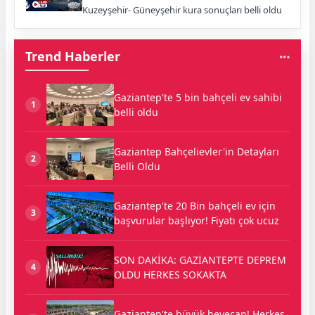
Kuzeyşehir- Güneyşehir kura sonuçları belli oldu
Trend Haberler
Gaziantep'te 5 bin bahçeli ev sahibi
1
belli oldu
Gaziantep Bahçelievler'in Detayları
2
Belli Oldu
Gaziantep'te 20 Bin bahçeli ev için
3
başvurular başlıyor! Fiyatı çok ucuz
SON DAKİKA: GAZİANTEPTE DEPREM
4
OLDU HERKES SOKAKTA
Gaziantep'te büyük heyecan! Herkes