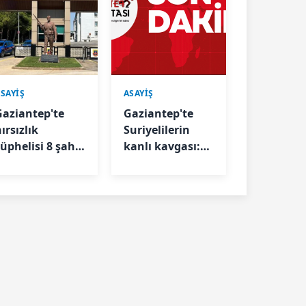
SAYİŞ
ASAYİŞ
Gaziantep'te
Gaziantep'te
ırsızlık
Suriyelilerin
şüphelisi 8 şahıs
kanlı kavgası:
tutuklandı
Ayrılan eşlerin
çocukları görme
kavgası