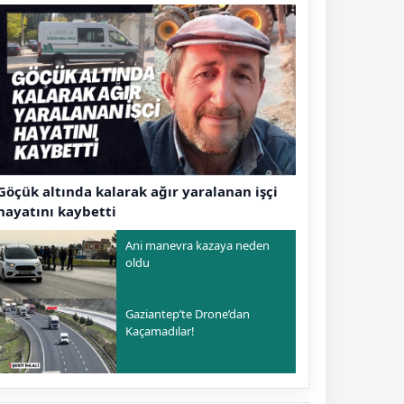
Göçük altında kalarak ağır yaralanan işçi
hayatını kaybetti
Ani manevra kazaya neden
oldu
Gaziantep’te Drone’dan
Kaçamadılar!