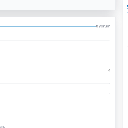
0 yorum
ın.