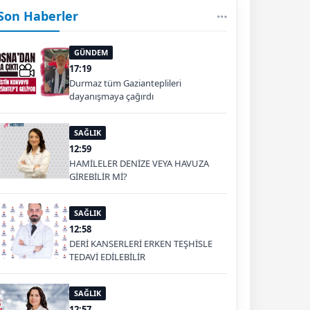
Son Haberler
GÜNDEM
17:19
Durmaz tüm Gazianteplileri
dayanışmaya çağırdı
SAĞLIK
12:59
HAMİLELER DENİZE VEYA HAVUZA
GİREBİLİR Mİ?
SAĞLIK
12:58
DERİ KANSERLERİ ERKEN TEŞHİSLE
TEDAVİ EDİLEBİLİR
SAĞLIK
12:57