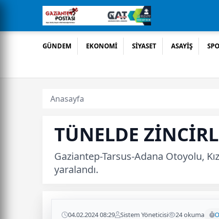
GÜNDEM
EKONOMİ
SİYASET
ASAYİŞ
SP
Anasayfa
TÜNELDE ZİNCİRL
Gaziantep-Tarsus-Adana Otoyolu, Kızl
yaralandı.
04.02.2024 08:29
Sistem Yöneticisi
24 okuma
O