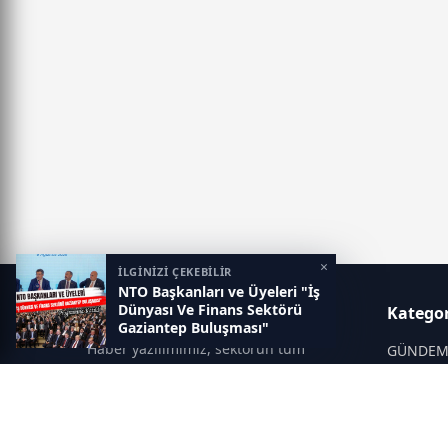
×
İLGİNİZİ ÇEKEBİLİR
NTO Başkanları ve Üyeleri "İş
Dünyası Ve Finans Sektörü
Gaziantep Postası
Kategor
Gaziantep Buluşması"
Programına Katıldı
Haber yazılımımız, sektörün tüm
GÜNDE
ihtiyaçlarını karşılayacak şekilde
SİYASET
tasarlanmıştır. Yenilenen altyapısı ve
modern temalarıyla okuyucularınıza
SPOR
çağdaş bir deneyim sunar. Sistemimiz,
EĞİTİM