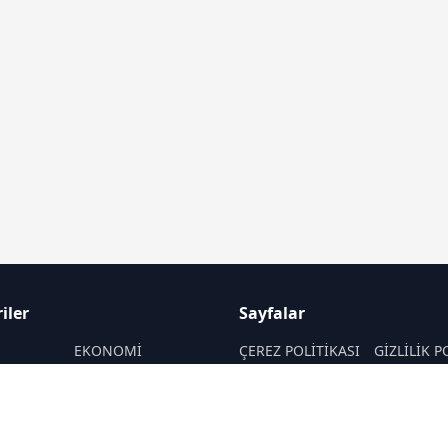
iler
Sayfalar
M
EKONOMİ
ÇEREZ POLİTİKASI
GİZLİLİK P
ASAYİŞ
HAKKIMIZDA
KÜNYE
SAĞLIK
İletişim
MAGAZİN