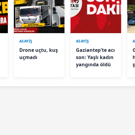
ASAYİŞ
ASAYİŞ
A
Drone uçtu, kuş
Gaziantep'te acı
uçmadı
son: Yaşlı kadın
h
yangında öldü