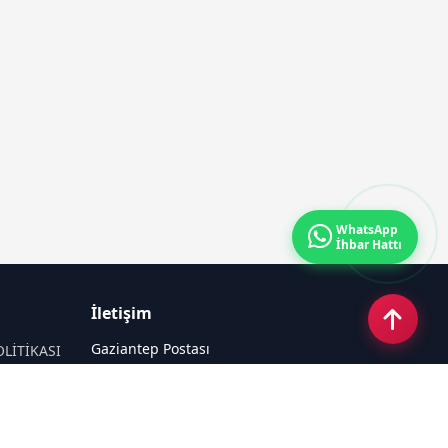
WhatsApp
İhbar Hattı
İletişim
Gaziantep Postası
OLİTİKASI
Güneş Mahallesi 87022 Nolu Sokak No:
44 Şahinbey / GAZİANTEP
Email:
tayfun_antep@hotmail.com