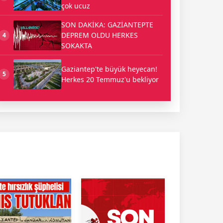
çok ucuz
SON DAKİKA: GAZİANTEPTE
DEPREM OLDU HERKES
4
SOKAKTA
Gaziantep'te büyük heyecan!
5
Herkes 20 Temmuz'u bekliyor