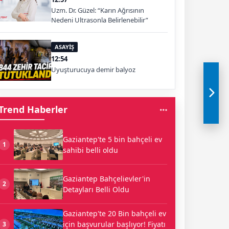
Uzm. Dr. Güzel: “Karın Ağrısının
Nedeni Ultrasonla Belirlenebilir”
ASAYİŞ
12:54
Uyuşturucuya demir balyoz
Trend Haberler
Gaziantep'te 5 bin bahçeli ev
1
sahibi belli oldu
Gaziantep Bahçelievler'in
2
Detayları Belli Oldu
Gaziantep'te 20 Bin bahçeli ev
için başvurular başlıyor! Fiyatı
3