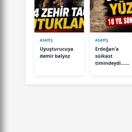
ASAYİŞ
ASAYİŞ
Uyuşturucuya
Erdoğan'a
demir balyoz
süikast
timindeydi...
“Selim” kod
Yüzbaşı
Karatepe
yakalandı