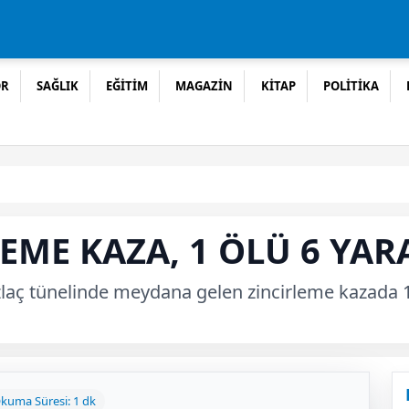
OR
SAĞLIK
EĞİTİM
MAGAZİN
KİTAP
POLİTİKA
EME KAZA, 1 ÖLÜ 6 YAR
aç tünelinde meydana gelen zincirleme kazada 1 ki
kuma Süresi: 1 dk