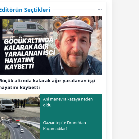
Editörün Seçtikleri
Göçük altında kalarak ağır yaralanan işçi
hayatını kaybetti
Ani manevra kazaya neden
oldu
Gaziantep’te Drone’dan
Kaçamadılar!