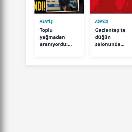
ASAYİŞ
ASAYİŞ
Toplu
Gaziantep'te
yağmadan
düğün
aranıyordu:
salonunda
Polis
zehirlenme: 3
kamerasına
kişi hastanelik
yansıyınca
oldu
yakalandı