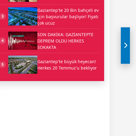
Gaziantep'te 20 Bin bahçeli ev
için başvurular başlıyor! Fiyatı
3
çok ucuz
SON DAKİKA: GAZİANTEPTE
DEPREM OLDU HERKES
4
SOKAKTA
Gaziantep'te büyük heyecan!
5
Herkes 20 Temmuz'u bekliyor