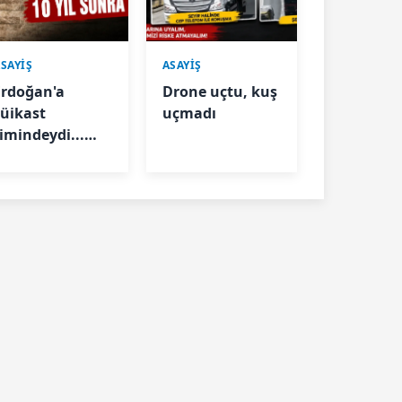
SAYİŞ
ASAYİŞ
Erdoğan'a
Drone uçtu, kuş
süikast
uçmadı
timindeydi...
“Selim” kod
Yüzbaşı
Karatepe
yakalandı