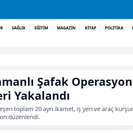
OR
SAĞLIK
EĞİTİM
MAGAZİN
KİTAP
POLİTİKA
Zamanlı Şafak Operasyo
eri Yakalandı
leşen toplam 20 ayrı ikamet, iş yeri ve araç kurşu
yon düzenlendi.