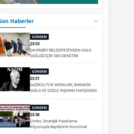
Son Haberler
GÜNDEM
23:53
ŞAHİNBEY BELEDİYESİ’NDEN HALK
SAĞLIĞI İÇİN SIKI DENETİM
GÜNDEM
23:51
GAZİKÜLTÜR YAYINLARI, BARAK’IN
SAZLA VE SÖZLE YAŞAYAN HAFIZASINI
GELECEĞE TAŞIYOR
GÜNDEM
23:36
Çimko, Stratejik Pazarlama
Vizyonuyla Bayilerinin Kurumsal
Gelişimini Destekliyor