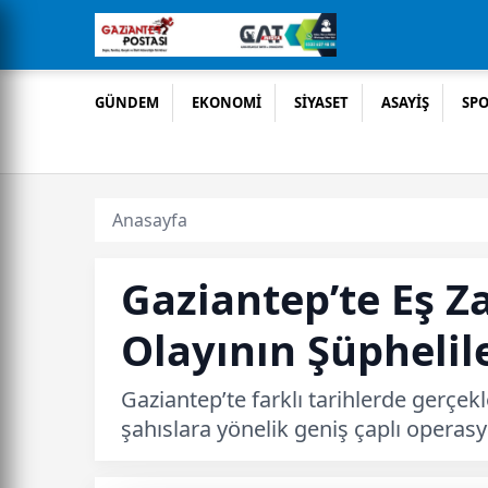
GÜNDEM
EKONOMİ
SİYASET
ASAYİŞ
SP
Anasayfa
Gaziantep’te Eş 
Olayının Şüphelil
Gaziantep’te farklı tarihlerde gerçek
şahıslara yönelik geniş çaplı operas