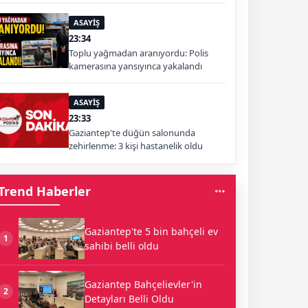
ASAYİŞ
23:34
Toplu yağmadan aranıyordu: Polis
kamerasına yansıyınca yakalandı
ASAYİŞ
23:33
Gaziantep'te düğün salonunda
zehirlenme: 3 kişi hastanelik oldu
Trend Haberler
Gaziantep'te 5 bin bahçeli ev
1
sahibi belli oldu
Gaziantep Bahçelievler'in
2
Detayları Belli Oldu