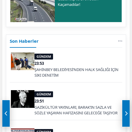
Kaçamadılar!
Son Haberler
GÜNDEM
23:53
ŞAHİNBEY BELEDİYESİ’NDEN HALK SAĞLIĞI İÇİN
SIKI DENETİM
GÜNDEM
23:51
GAZİKÜLTÜR YAYINLARI, BARAK’IN SAZLA VE
SÖZLE YAŞAYAN HAFIZASINI GELECEĞE TAŞIYOR
GÜNDEM