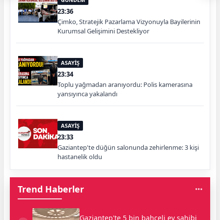
23:36
Çimko, Stratejik Pazarlama Vizyonuyla Bayilerinin
Kurumsal Gelişimini Destekliyor
ASAYİŞ
23:34
Toplu yağmadan aranıyordu: Polis kamerasına
yansıyınca yakalandı
ASAYİŞ
23:33
Gaziantep'te düğün salonunda zehirlenme: 3 kişi
hastanelik oldu
Trend Haberler
Gaziantep'te 5 bin bahçeli ev sahibi