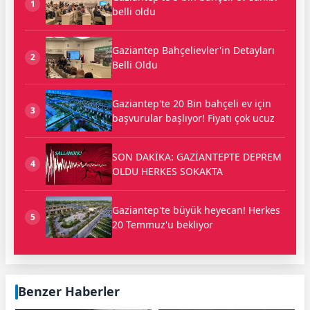
1
belli oldu
Gaziantep Bahçelievler'in Detayları
2
Belli Oldu
Gaziantep'te 20 Bin bahçeli ev için
3
başvurular başlıyor! Fiyatı çok ucuz
SON DAKİKA: GAZİANTEPTE DEPREM
4
OLDU HERKES SOKAKTA
Gaziantep'te büyük heyecan! Herkes
5
20 Temmuz'u bekliyor
Benzer Haberler