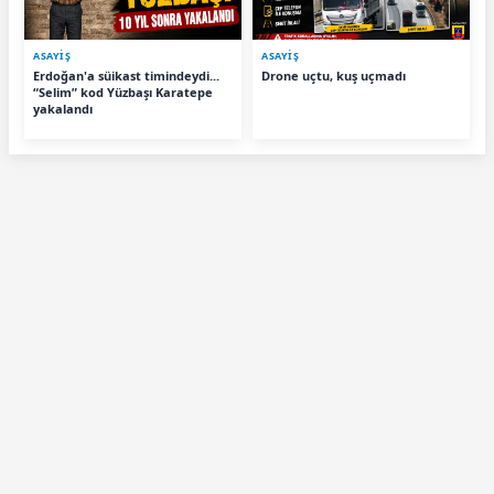
ASAYİŞ
ASAYİŞ
Erdoğan'a süikast timindeydi...
Drone uçtu, kuş uçmadı
“Selim” kod Yüzbaşı Karatepe
yakalandı