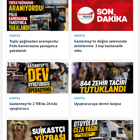
ASAYİŞ
ASAYİŞ
Toplu yağmadan aranıyordu:
Gaziantep'te düğün salonunda
Polis kamerasına yansıyınca
zehirlenme: 3 kişi hastanelik
yakalandı
oldu
ASAYİŞ
ASAYİŞ
Gaziantep'te 2 TIR'da 24 kilo
Uyuşturucuya demir balyoz
uyuşturucu