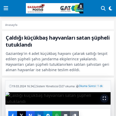
Anasayfa
Çaldığı küçükbaş hayvanları satan şüpheli
tutuklandı
Gaziantep'in 4 adet küçükbaş hayvanı çalarak sattığı tespit
edilen şüpheli şahıs jandarma ekiplerince yakalandı.
Hayvanları çalan şüpheli tutuklanırken satılan şahıstan geri
alınan hayvanlar ise sahibine teslim edildi.
19.03.2024 16:34
Sistem Yöneticisi
27 okuma
Okuma Süresi: 1 dk
N