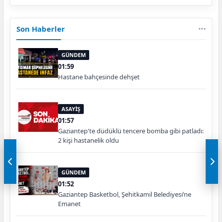
Son Haberler
GÜNDEM
01:59
Hastane bahçesinde dehşet
ASAYİŞ
01:57
Gaziantep'te düdüklü tencere bomba gibi patladı:
2 kişi hastanelik oldu
GÜNDEM
01:52
Gaziantep Basketbol, Şehitkamil Belediyesi’ne
Emanet