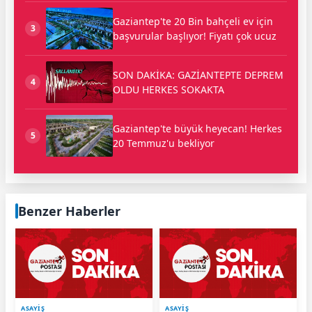
Gaziantep'te 20 Bin bahçeli ev için
3
başvurular başlıyor! Fiyatı çok ucuz
SON DAKİKA: GAZİANTEPTE DEPREM
4
OLDU HERKES SOKAKTA
Gaziantep'te büyük heyecan! Herkes
5
20 Temmuz'u bekliyor
Benzer Haberler
ASAYİŞ
ASAYİŞ