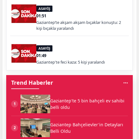
ASAYİŞ
01:51
Gaziantep’te akşam akşam bıçaklar konuştu: 2
kişi bıçakla yaralandı
ASAYİŞ
01:49
Gaziantep'te feci kaza: 5 kişi yaralandı
Trend Haberler
Gaziantep'te 5 bin bahçeli ev sahibi
1
belli oldu
Gaziantep Bahçelievler'in Detayları
2
Belli Oldu