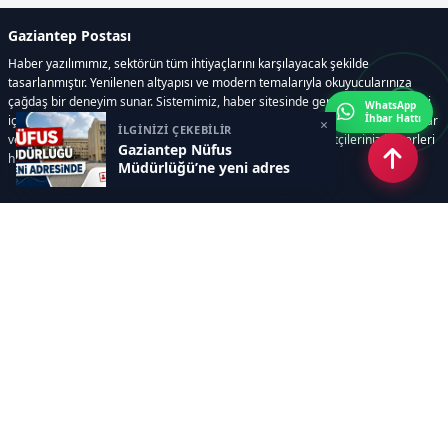
Gaziantep Postası
Haber yazılımımız, sektörün tüm ihtiyaçlarını karşılayacak şekilde
tasarlanmıştır. Yenilenen altyapısı ve modern temalarıyla okuyucularınıza
çağdaş bir deneyim sunar. Sistemimiz, haber sitesinde gerekli tüm modülleri
WhatsApp
İhbar Hattı
içerir. Siz içerik üretmeye odaklanırken, yazılımımız zamandan tasarruf sağlar
×
İLGİNİZİ ÇEKEBİLİR
ve süreçlerinizi kolaylaştırır. Etkili arayüzü sayesinde ziyaretçileriniz haberleri
Gaziantep Nüfus
hızlı ve keyifle takip edebilir.
Müdürlüğü’ne yeni adres
Kategoriler
GÜNDEM
EKONOMİ
SİYASET
ASAYİŞ
SPOR
SAĞLIK
EĞİTİM
MAGAZİN
KİTAP
POLİTİKA
DÜNYA
TEKNOLOJİ
KÜLTÜR SANAT
YAŞAM