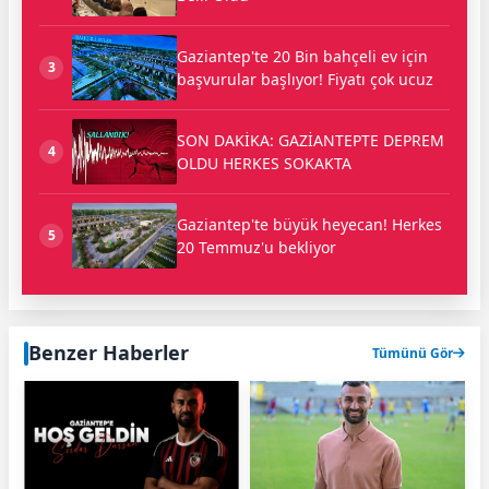
Gaziantep'te 20 Bin bahçeli ev için
3
başvurular başlıyor! Fiyatı çok ucuz
SON DAKİKA: GAZİANTEPTE DEPREM
4
OLDU HERKES SOKAKTA
Gaziantep'te büyük heyecan! Herkes
5
20 Temmuz'u bekliyor
Benzer Haberler
Tümünü Gör