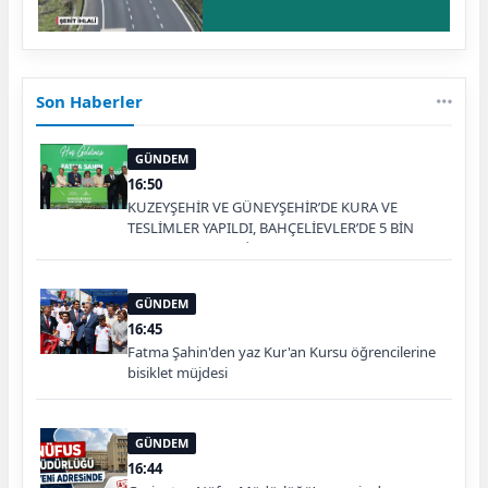
Son Haberler
GÜNDEM
16:50
KUZEYŞEHİR VE GÜNEYŞEHİR’DE KURA VE
TESLİMLER YAPILDI, BAHÇELİEVLER’DE 5 BİN
KONUTUN TEMELİ ATILDI
GÜNDEM
16:45
Fatma Şahin'den yaz Kur'an Kursu öğrencilerine
bisiklet müjdesi
GÜNDEM
16:44