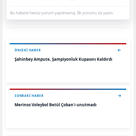
Bu habere henüz yorum yapılmamış. İlk yorumu siz yazın.
ÖNCEKI HABER
Şahinbey Ampute, Şampiyonluk Kupasını Kaldırdı
SONRAKI HABER
Merinos Voleybol Betül Çoban'ı unutmadı