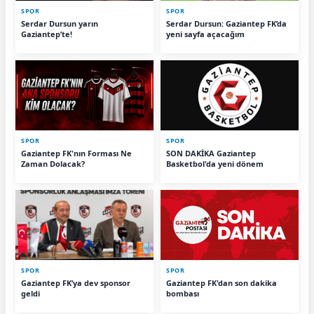
SPOR
SPOR
Serdar Dursun yarın
Serdar Dursun: Gaziantep FK’da
Gaziantep’te!
yeni sayfa açacağım
SPOR
SPOR
Gaziantep FK'nın Forması Ne
SON DAKİKA Gaziantep
Zaman Dolacak?
Basketbol'da yeni dönem
SPOR
SPOR
Gaziantep FK’ya dev sponsor
Gaziantep FK'dan son dakika
geldi
bombası