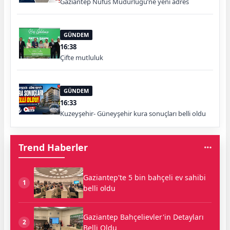
Gaziantep Nüfus Müdürlüğü’ne yeni adres
GÜNDEM
16:38
Çifte mutluluk
GÜNDEM
16:33
Kuzeyşehir- Güneyşehir kura sonuçları belli oldu
Trend Haberler
Gaziantep'te 5 bin bahçeli ev sahibi
1
belli oldu
Gaziantep Bahçelievler'in Detayları
2
Belli Oldu