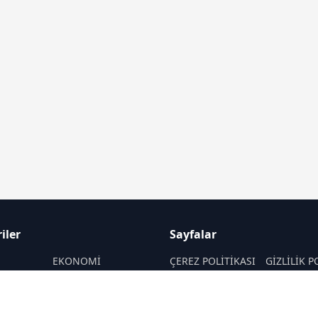
iler
Sayfalar
M
EKONOMİ
ÇEREZ POLİTİKASI
GİZLİLİK P
ASAYİŞ
HAKKIMIZDA
KÜNYE
SAĞLIK
İletişim