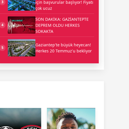
için başvurular başlıyor! Fiyatı
3
çok ucuz
SON DAKİKA: GAZİANTEPTE
DEPREM OLDU HERKES
4
SOKAKTA
Gaziantep'te büyük heyecan!
5
Herkes 20 Temmuz'u bekliyor