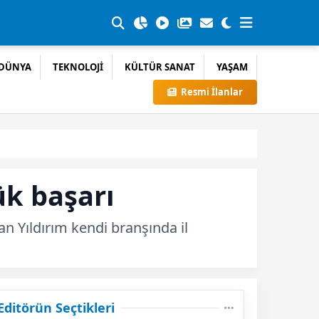
DÜNYA
TEKNOLOJİ
KÜLTÜR SANAT
YAŞAM
Resmi İlanlar
k başarı
n Yıldırım kendi branşında il
Editörün Seçtikleri