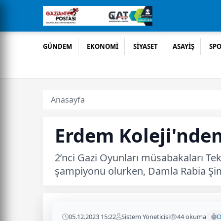
GÜNDEM
EKONOMİ
SİYASET
ASAYİŞ
SP
Anasayfa
Erdem Koleji'nde
2’nci Gazi Oyunları müsabakaları Te
şampiyonu olurken, Damla Rabia Şimş
05.12.2023 15:22
Sistem Yöneticisi
44 okuma
O