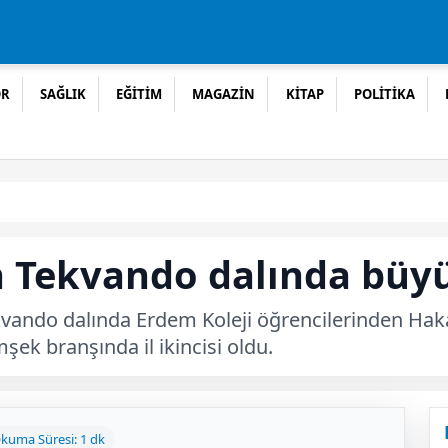
OR
SAĞLIK
EĞİTİM
MAGAZİN
KİTAP
POLİTİKA
n Tekvando dalında büyü
kvando dalında Erdem Koleji öğrencilerinden Haka
ek branşında il ikincisi oldu.
kuma Süresi: 1 dk