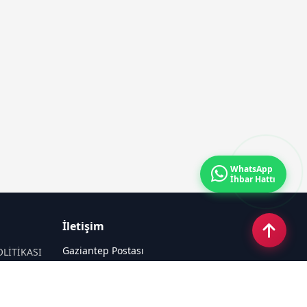
WhatsApp
İhbar Hattı
İletişim
Gaziantep Postası
OLİTİKASI
Güneş Mahallesi 87022 Nolu Sokak No:
44 Şahinbey / GAZİANTEP