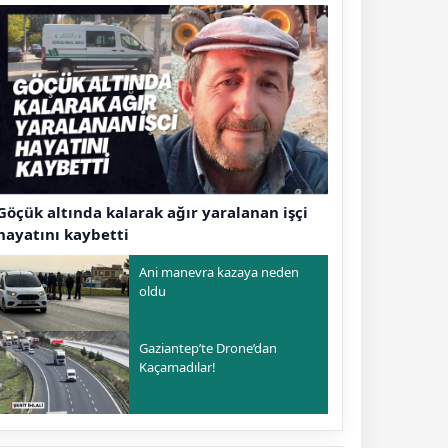
Göçük altında kalarak ağır yaralanan işçi
hayatını kaybetti
Ani manevra kazaya neden
oldu
Gaziantep’te Drone’dan
Kaçamadılar!