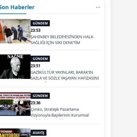
Son Haberler
GÜNDEM
23:53
ŞAHİNBEY BELEDİYESİ’NDEN HALK
SAĞLIĞI İÇİN SIKI DENETİM
GÜNDEM
23:51
GAZİKÜLTÜR YAYINLARI, BARAK’IN
SAZLA VE SÖZLE YAŞAYAN HAFIZASINI
GELECEĞE TAŞIYOR
GÜNDEM
23:36
Çimko, Stratejik Pazarlama
Vizyonuyla Bayilerinin Kurumsal
Gelişimini Destekliyor
ASAYİŞ