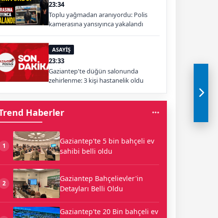
23:34
Toplu yağmadan aranıyordu: Polis
kamerasına yansıyınca yakalandı
ASAYİŞ
23:33
Gaziantep'te düğün salonunda
zehirlenme: 3 kişi hastanelik oldu
Trend Haberler
Gaziantep'te 5 bin bahçeli ev
1
sahibi belli oldu
Gaziantep Bahçelievler'in
2
Detayları Belli Oldu
Gaziantep'te 20 Bin bahçeli ev