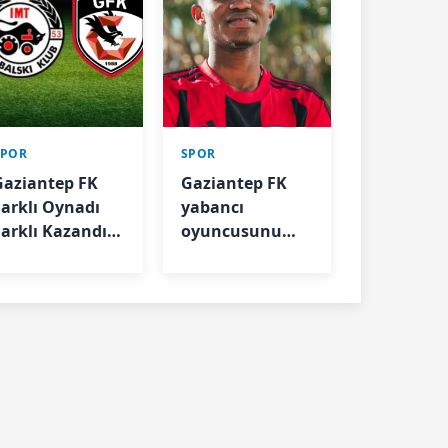
SPOR
SPOR
Gaziantep FK
Gaziantep FK
Farklı Oynadı
yabancı
Farklı Kazandı
oyuncusunu
-0
kiralık
gönderecek