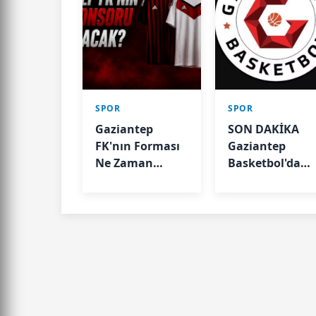
SPOR
SPOR
Gaziantep
SON DAKİKA
FK'nın Forması
Gaziantep
Ne Zaman
Basketbol'da
Dolacak?
yeni dönem