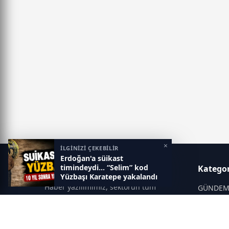
×
İLGİNİZİ ÇEKEBİLİR
Erdoğan'a süikast
timindeydi... “Selim” kod
Gaziantep Postası
Kategor
Yüzbaşı Karatepe yakalandı
Haber yazılımımız, sektörün tüm
GÜNDE
ihtiyaçlarını karşılayacak şekilde
SİYASET
tasarlanmıştır. Yenilenen altyapısı ve
modern temalarıyla okuyucularınıza
SPOR