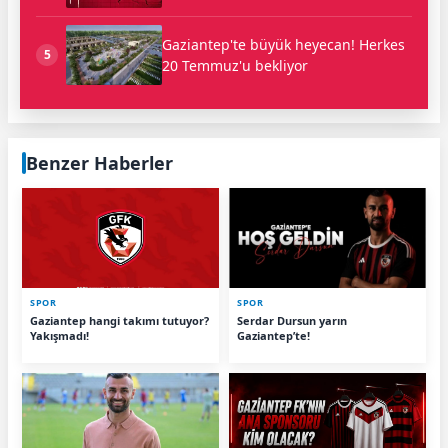
Gaziantep'te büyük heyecan! Herkes
5
20 Temmuz'u bekliyor
Benzer Haberler
SPOR
SPOR
Gaziantep hangi takımı tutuyor?
Serdar Dursun yarın
Yakışmadı!
Gaziantep’te!