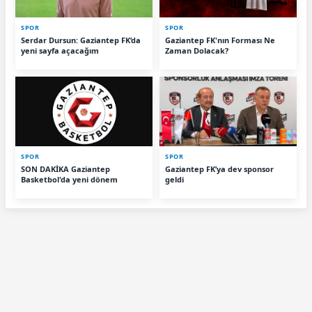
SPOR
SPOR
Serdar Dursun: Gaziantep FK’da
Gaziantep FK'nın Forması Ne
yeni sayfa açacağım
Zaman Dolacak?
SPOR
SPOR
SON DAKİKA Gaziantep
Gaziantep FK’ya dev sponsor
Basketbol'da yeni dönem
geldi