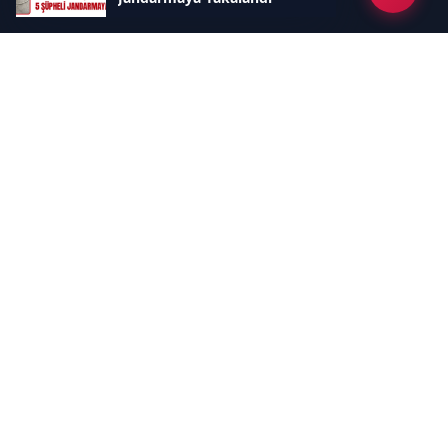
Kategoriler
GÜNDEM
EKONOMİ
SİYASET
ASAYİŞ
SPOR
SAĞLIK
EĞİTİM
MAGAZİN
KİTAP
POLİTİKA
DÜNYA
TEKNOLOJİ
KÜLTÜR SANAT
YAŞAM
Sayfalar
ÇEREZ POLİTİKASI
GİZLİLİK POLİTİKASI
HAKKIMIZDA
KÜNYE
İletişim