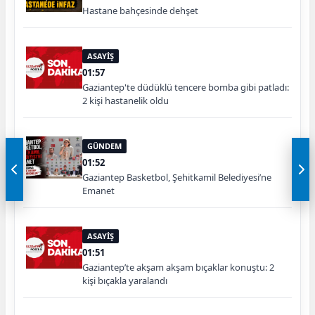
Hastane bahçesinde dehşet
ASAYİŞ
01:57
Gaziantep'te düdüklü tencere bomba gibi patladı:
2 kişi hastanelik oldu
GÜNDEM
01:52
Gaziantep Basketbol, Şehitkamil Belediyesi’ne
Emanet
ASAYİŞ
01:51
Gaziantep’te akşam akşam bıçaklar konuştu: 2
kişi bıçakla yaralandı