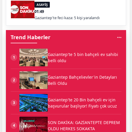
ASAYİŞ
01:49
Gaziantep'te feci kaza: 5 kişi yaralandı
Trend Haberler
Gaziantep'te 5 bin bahçeli ev sahibi
1
belli oldu
Gaziantep Bahçelievler'in Detayları
2
Belli Oldu
Gaziantep'te 20 Bin bahçeli ev için
3
başvurular başlıyor! Fiyatı çok ucuz
SON DAKİKA: GAZİANTEPTE DEPREM
4
OLDU HERKES SOKAKTA