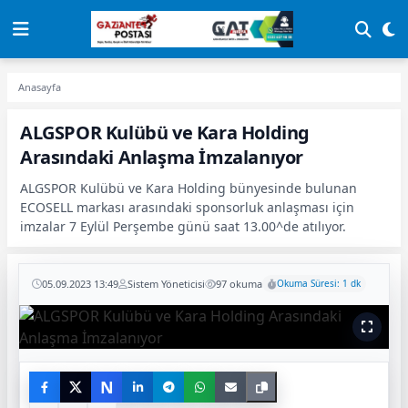
Anasayfa
ALGSPOR Kulübü ve Kara Holding
Arasındaki Anlaşma İmzalanıyor
ALGSPOR Kulübü ve Kara Holding bünyesinde bulunan
ECOSELL markası arasındaki sponsorluk anlaşması için
imzalar 7 Eylül Perşembe günü saat 13.00^de atılıyor.
05.09.2023 13:49
Sistem Yöneticisi
97 okuma
Okuma Süresi: 1 dk
N