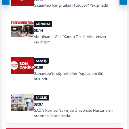
Gaziantep hangi takımı tutuyor? Yakışmadı!
GÜNDEM
08:14
Abdulhamit Gül: “Kanun Teklifi Milletimizin
Teklifidir”
ASAYİŞ
08:09
Gaziantep'te şüpheli ölüm Yaşlı adam ölü
bulundu!
SAĞLIK
08:07
GAÜN Kornea Naklinde Üniversite Hastaneleri
Arasında İkinci Sırada