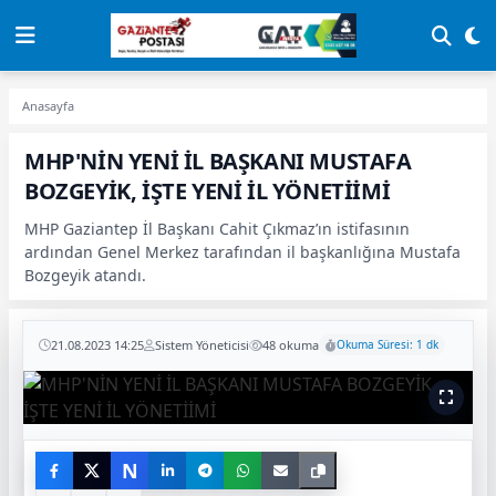
Anasayfa
MHP'NİN YENİ İL BAŞKANI MUSTAFA
BOZGEYİK, İŞTE YENİ İL YÖNETİİMİ
MHP Gaziantep İl Başkanı Cahit Çıkmaz’ın istifasının
ardından Genel Merkez tarafından il başkanlığına Mustafa
Bozgeyik atandı.
21.08.2023 14:25
Sistem Yöneticisi
48 okuma
Okuma Süresi: 1 dk
N