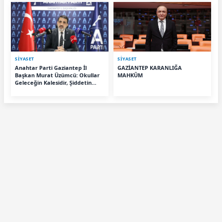
SİYASET
SİYASET
Anahtar Parti Gaziantep İl
GAZİANTEP KARANLIĞA
Başkan Murat Üzümcü: Okullar
MAHKÛM
Geleceğin Kalesidir, Şiddetin
Değil!