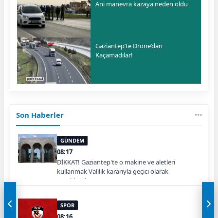
Ani manevra kazaya neden oldu
Gaziantep’te Drone’dan
Kaçamadılar!
Son Haberler
GÜNDEM
08:17
DİKKAT! Gaziantep'te o makine ve aletleri
kullanmak Valilik kararıyla geçici olarak
yasaklandı
SPOR
08:16