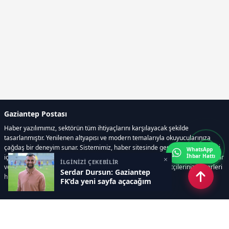
Gaziantep Postası
Haber yazılımımız, sektörün tüm ihtiyaçlarını karşılayacak şekilde
tasarlanmıştır. Yenilenen altyapısı ve modern temalarıyla okuyucularınıza
çağdaş bir deneyim sunar. Sistemimiz, haber sitesinde gerekli tüm modülleri
WhatsApp
İhbar Hattı
içerir. Siz içerik üretmeye odaklanırken, yazılımımız zamandan tasarruf sağlar
×
İLGİNİZİ ÇEKEBİLİR
ve süreçlerinizi kolaylaştırır. Etkili arayüzü sayesinde ziyaretçileriniz haberleri
Serdar Dursun: Gaziantep
hızlı ve keyifle takip edebilir.
FK’da yeni sayfa açacağım
Kategoriler
GÜNDEM
EKONOMİ