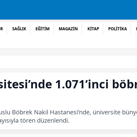
OR
SAĞLIK
EĞİTİM
MAGAZİN
KİTAP
POLİTİKA
itesi’nde 1.071’inci böb
lu Böbrek Nakil Hastanesi’nde, üniversite bünyes
ayısıyla tören düzenlendi.