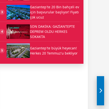
Gaziantep'te 20 Bin bahçeli ev
için başvurular başlıyor! Fiyatı
3
çok ucuz
SON DAKİKA: GAZİANTEPTE
DEPREM OLDU HERKES
4
SOKAKTA
Gaziantep'te büyük heyecan!
5
Herkes 20 Temmuz'u bekliyor