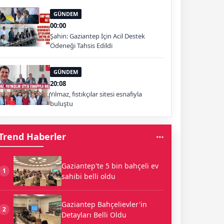
GÜNDEM
00:00
Şahin: Gaziantep İçin Acil Destek
Ödeneği Tahsis Edildi
GÜNDEM
20:08
Yılmaz, fıstıkçılar sitesi esnafıyla
buluştu
Trend Haberler
Gaziantep'te 5 bin bahçeli ev
1
sahibi belli oldu
Gaziantep Bahçelievler'in
2
Detayları Belli Oldu