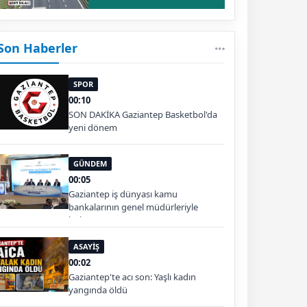
Son Haberler
SPOR
00:10
SON DAKİKA Gaziantep Basketbol'da
yeni dönem
GÜNDEM
00:05
Gaziantep iş dünyası kamu
bankalarının genel müdürleriyle
buluştu
ASAYİŞ
00:02
Gaziantep'te acı son: Yaşlı kadın
yangında öldü