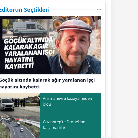
Editörün Seçtikleri
Göçük altında kalarak ağır yaralanan işçi
hayatını kaybetti
Ani manevra kazaya neden
oldu
Gaziantep’te Drone’dan
Kaçamadılar!