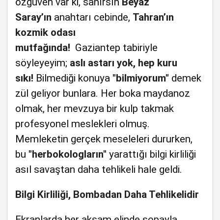
özgüven var ki, sanırsın
Beyaz
Saray’ın
anahtarı cebinde,
Tahran’ın
kozmik odası
mutfağında!
Gaziantep tabiriyle
söyleyeyim;
aslı astarı yok, hep kuru
sıkı!
Bilmediği konuya
"bilmiyorum"
demek
zül geliyor bunlara. Her boka maydanoz
olmak, her mevzuya bir kulp takmak
profesyonel meslekleri olmuş.
Memleketin gerçek meseleleri dururken,
bu
"herbokologların"
yarattığı bilgi kirliliği
asıl savaştan daha tehlikeli hale geldi.
Bilgi Kirliliği, Bombadan Daha Tehlikelidir
Ekranlarda her akşam elinde sopayla