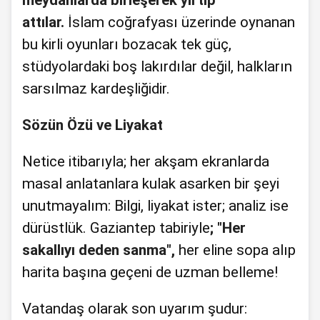
meydanlarda birleşerek yırtıp
attılar.
İslam coğrafyası üzerinde oynanan
bu kirli oyunları bozacak tek güç,
stüdyolardaki boş lakırdılar değil, halkların
sarsılmaz kardeşliğidir.
Sözün Özü ve Liyakat
Netice itibarıyla; her akşam ekranlarda
masal anlatanlara kulak asarken bir şeyi
unutmayalım: Bilgi, liyakat ister; analiz ise
dürüstlük. Gaziantep tabiriyle
; "Her
sakallıyı deden sanma",
her eline sopa alıp
harita başına geçeni de uzman belleme!
Vatandaş olarak son uyarım şudur: