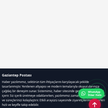
Gaziantep Postası
Haber yazılımımız, sektörün tüm ihtiyaçlarını karşılayacak şekilde
tasarlanmıştır. Yenilenen altyapısı ve modern temalarıyla okuyucularınıza
çağdaş bir deneyim sunar. Sistemimiz, haber sitesinde gerekli tüm modülleri
WhatsApp
İhbar Hattı
içerir. Siz içerik üretmeye odaklanırken, yazılımımız zamandan tasarruf sağlar
ve süreçlerinizi kolaylaştırır. Etkili arayüzü sayesinde ziyaretçileriniz haberleri
hızlı ve keyifle takip edebilir.