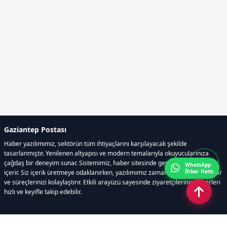
Gaziantep Postası
Haber yazılımımız, sektörün tüm ihtiyaçlarını karşılayacak şekilde
tasarlanmıştır. Yenilenen altyapısı ve modern temalarıyla okuyucularınıza
çağdaş bir deneyim sunar. Sistemimiz, haber sitesinde gerekli tüm modülleri
WhatsApp
İhbar Hattı
içerir. Siz içerik üretmeye odaklanırken, yazılımımız zamandan tasarruf sağlar
ve süreçlerinizi kolaylaştırır. Etkili arayüzü sayesinde ziyaretçileriniz haberleri
hızlı ve keyifle takip edebilir.
Kategoriler