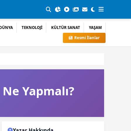
DÜNYA
TEKNOLOJİ
KÜLTÜR SANAT
YAŞAM
Resmi İlanlar
a Ne Yapmalı?
Yazar Hakkında