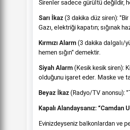
Sirenler sadece gürültü değildir, he
Sarı İkaz
(3 dakika düz siren): "Bir 
Gazı, elektriği kapatın; sığınak ha
Kırmızı Alarm
(3 dakika dalgalı/yü
hemen sığın" demektir.
Siyah Alarm
(Kesik kesik siren): 
olduğunu işaret eder. Maske ve t
Beyaz İkaz
(Radyo/TV anonsu): "T
Kapalı Alandaysanız: “Camdan U
Evinizdeyseniz balkonlardan ve p