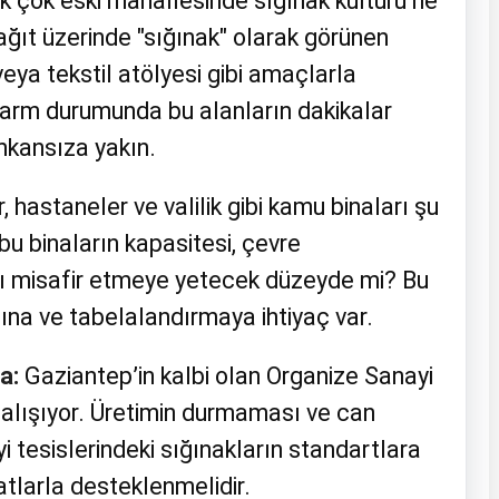
k çok eski mahallesinde sığınak kültürü ne
ağıt üzerinde "sığınak" olarak görünen
eya tekstil atölyesi gibi amaçlarla
r alarm durumunda bu alanların dakikalar
imkansıza yakın.
, hastaneler ve valilik gibi kamu binaları şu
bu binaların kapasitesi, çevre
şı misafir etmeye yetecek düzeyde mi? Bu
ına ve tabelalandırmaya ihtiyaç var.
a:
Gaziantep’in kalbi olan Organize Sanayi
 çalışıyor. Üretimin durmaması ve can
i tesislerindeki sığınakların standartlara
tlarla desteklenmelidir.