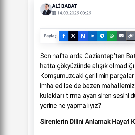
ALİ BABAT
14.03.2026 09:26
N
Paylaş:
Son haftalarda Gaziantep’ten Ba
hatta gökyüzünde alışık olmadığım
Komşumuzdaki gerilimin parçaları
imha edilse de bazen mahallemize
kulakları tırmalayan siren sesin
yerine ne yapmalıyız?
Sirenlerin Dilini Anlamak Hayat K