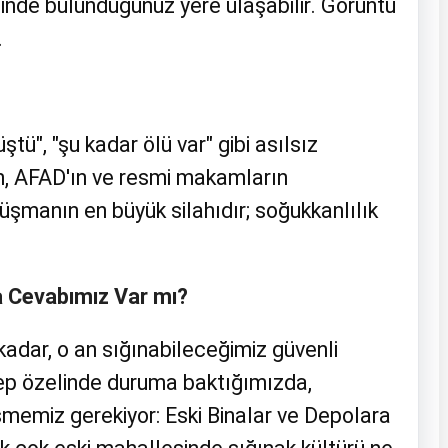
inde bulunduğunuz yere ulaşabilir. Görüntü
.
ü", "şu kadar ölü var" gibi asılsız
rin, AFAD'ın ve resmi makamların
düşmanın en büyük silahıdır; soğukkanlılık
a Cevabımız Var mı?
kadar, o an sığınabileceğimiz güvenli
ntep özelinde duruma baktığımızda,
memiz gerekiyor: Eski Binalar ve Depolara