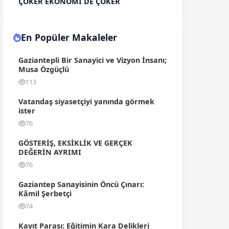
ÇÖKER EKONOMİ DE ÇÖKER
En Popüler Makaleler
Gaziantepli Bir Sanayici ve Vizyon İnsanı;
Musa Özgüçlü
113
Vatandaş siyasetçiyi yanında görmek
ister
76
GÖSTERİŞ, EKSİKLİK VE GERÇEK
DEĞERİN AYRIMI
76
Gaziantep Sanayisinin Öncü Çınarı:
Kâmil Şerbetçi
74
Kayıt Parası: Eğitimin Kara Delikleri