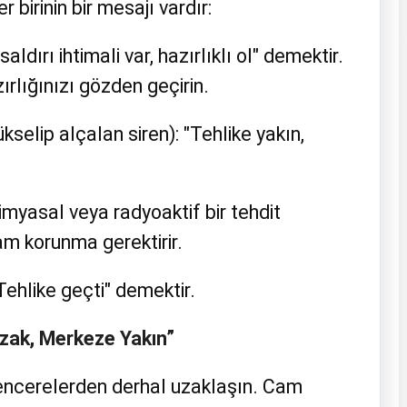
r birinin bir mesajı vardır:
saldırı ihtimali var, hazırlıklı ol" demektir.
zırlığınızı gözden geçirin.
kselip alçalan siren): "Tehlike yakın,
Kimyasal veya radyoaktif bir tehdit
am korunma gerektirir.
ehlike geçti" demektir.
zak, Merkeze Yakın”
encerelerden derhal uzaklaşın. Cam