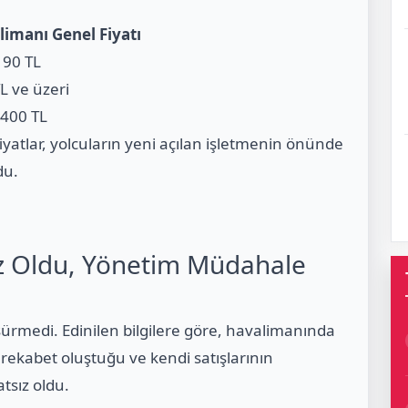
limanı Genel Fiyatı
 90 TL
L ve üzeri
 400 TL
iyatlar, yolcuların yeni açılan işletmenin önünde
du.
ız Oldu, Yönetim Müdahale
rmedi. Edinilen bilgilere göre, havalimanında
z rekabet oluştuğu ve kendi satışlarının
tsız oldu.