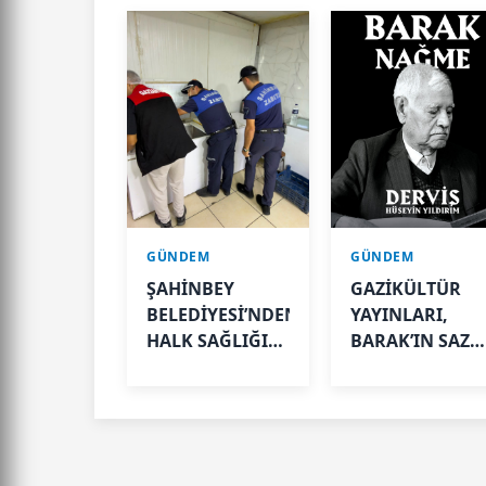
GÜNDEM
GÜNDEM
ŞAHİNBEY
GAZİKÜLTÜR
BELEDİYESİ’NDEN
YAYINLARI,
HALK SAĞLIĞI
BARAK’IN SAZL
İÇİN SIKI
VE SÖZLE
DENETİM
YAŞAYAN
HAFIZASINI
GELECEĞE
TAŞIYOR