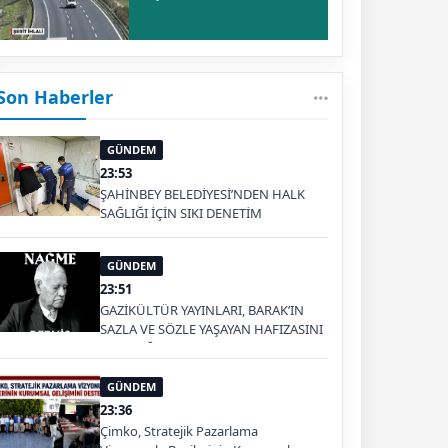
Son Haberler
GÜNDEM
23:53
ŞAHİNBEY BELEDİYESİ’NDEN HALK
SAĞLIĞI İÇİN SIKI DENETİM
GÜNDEM
23:51
GAZİKÜLTÜR YAYINLARI, BARAK’IN
SAZLA VE SÖZLE YAŞAYAN HAFIZASINI
GELECEĞE TAŞIYOR
GÜNDEM
23:36
Çimko, Stratejik Pazarlama