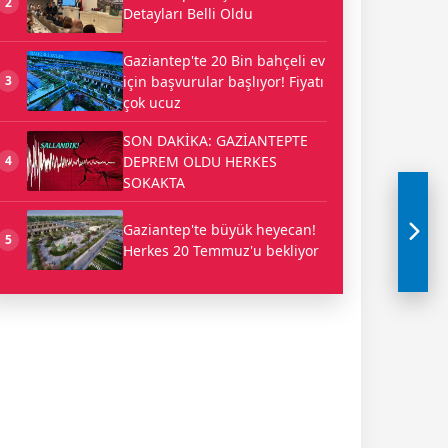
2
Detayları Belli Oldu
Gaziantep'te 20 Bin bahçeli ev
için başvurular başlıyor! Fiyatı
3
çok ucuz
SON DAKİKA: GAZİANTEPTE
DEPREM OLDU HERKES
4
SOKAKTA
Gaziantep'te büyük heyecan!
5
Herkes 20 Temmuz'u bekliyor