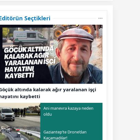
Editörün Seçtikleri
Göçük altında kalarak ağır yaralanan işçi
hayatını kaybetti
Ani manevra kazaya neden
oldu
Gaziantep’te Drone’dan
Kaçamadılar!