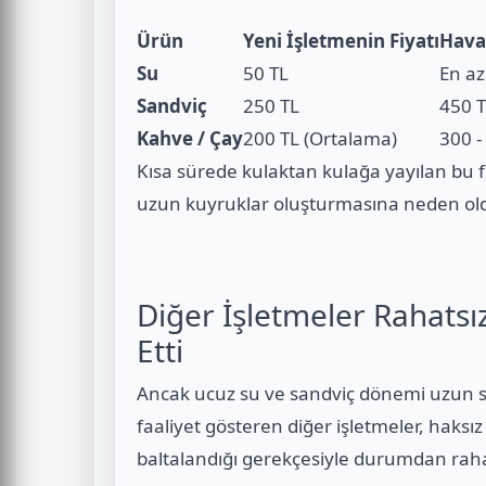
Ürün
Yeni İşletmenin Fiyatı
Hava
Su
50 TL
En az
Sandviç
250 TL
450 T
Kahve / Çay
200 TL (Ortalama)
300 -
Kısa sürede kulaktan kulağa yayılan bu f
uzun kuyruklar oluşturmasına neden ol
Diğer İşletmeler Rahats
Etti
Ancak ucuz su ve sandviç dönemi uzun sü
faaliyet gösteren diğer işletmeler, haksı
baltalandığı gerekçesiyle durumdan raha