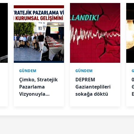
GÜNDEM
GÜNDEM
Çimko, Stratejik
DEPREM
Pazarlama
Gazianteplileri
A
Vizyonuyla
sokağa döktü
E
Bayilerinin
Kurumsal
Gelişimini
Destekliyor