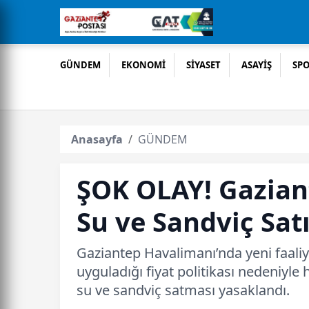
GÜNDEM
EKONOMİ
SİYASET
ASAYİŞ
SP
Anasayfa
GÜNDEM
ŞOK OLAY! Gaziant
Su ve Sandviç Satı
Gaziantep Havalimanı’nda yeni faaliye
uyguladığı fiyat politikası nedeniyle 
su ve sandviç satması yasaklandı.