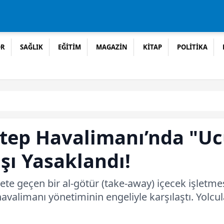
OR
SAĞLIK
EĞİTİM
MAGAZİN
KİTAP
POLİTİKA
ep Havalimanı’nda "Ucuz
şı Yasaklandı!
te geçen bir al-götür (take-away) içecek işletmesi
havalimanı yönetiminin engeliyle karşılaştı. Yolcu