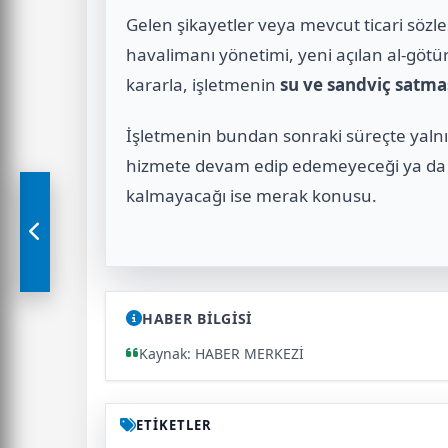
Gelen şikayetler veya mevcut ticari sö
havalimanı yönetimi, yeni açılan al-götür 
kararla, işletmenin
su ve sandviç satm
İşletmenin bundan sonraki süreçte yalnızc
hizmete devam edip edemeyeceği ya da f
kalmayacağı ise merak konusu.
HABER BİLGİSİ
Kaynak: HABER MERKEZİ
ETİKETLER