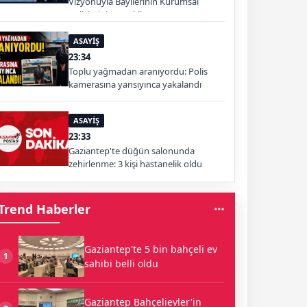
Vizyonuyla Bayilerinin Kurumsal
Gelişimini Destekliyor
ASAYİŞ
23:34
Toplu yağmadan aranıyordu: Polis
kamerasına yansıyınca yakalandı
ASAYİŞ
23:33
Gaziantep'te düğün salonunda
zehirlenme: 3 kişi hastanelik oldu
Trend Haberler
Gaziantep'te 5 bin bahçeli ev
1
sahibi belli oldu
Gaziantep Bahçelievler'in