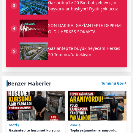
Gaziantep'te 20 Bin bahçeli ev için
3
başvurular başlıyor! Fiyatı çok ucuz
SON DAKİKA: GAZİANTEPTE DEPREM
4
OLDU HERKES SOKAKTA
Gaziantep'te büyük heyecan! Herkes
5
20 Temmuz'u bekliyor
Benzer Haberler
Tümünü Gör
ASAYİŞ
ASAYİŞ
Gaziantep'te husumet kurşunu
Toplu yağmadan aranıyordu: