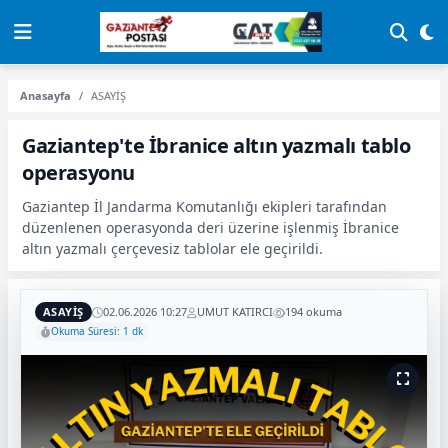
Anasayfa
ASAYİŞ
Gaziantep'te İbranice altın yazmalı tablo
operasyonu
Gaziantep İl Jandarma Komutanlığı ekipleri tarafından
düzenlenen operasyonda deri üzerine işlenmiş İbranice
altın yazmalı çerçevesiz tablolar ele geçirildi.
ASAYİŞ
02.06.2026 10:27
UMUT KATIRCI
194 okuma
Okuma Süresi: 1 dk