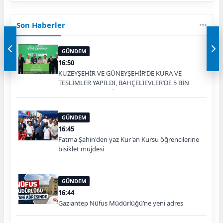
Son Haberler
GÜNDEM
16:50
KUZEYŞEHİR VE GÜNEYŞEHİR’DE KURA VE
TESLİMLER YAPILDI, BAHÇELİEVLER’DE 5 BİN
KONUTUN TEMELİ ATILDI
GÜNDEM
16:45
Fatma Şahin'den yaz Kur'an Kursu öğrencilerine
bisiklet müjdesi
GÜNDEM
16:44
Gaziantep Nüfus Müdürlüğü’ne yeni adres