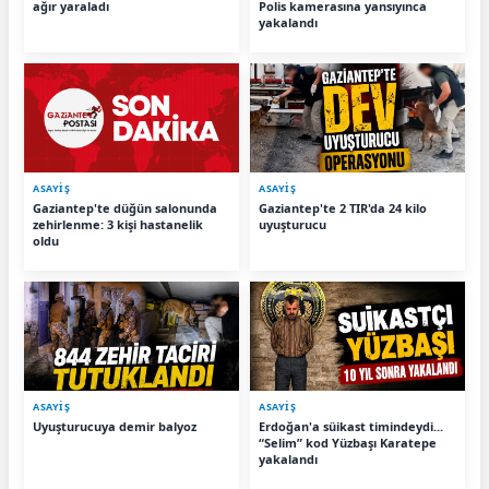
ağır yaraladı
Polis kamerasına yansıyınca
yakalandı
ASAYİŞ
ASAYİŞ
Gaziantep'te düğün salonunda
Gaziantep'te 2 TIR'da 24 kilo
zehirlenme: 3 kişi hastanelik
uyuşturucu
oldu
ASAYİŞ
ASAYİŞ
Uyuşturucuya demir balyoz
Erdoğan'a süikast timindeydi...
“Selim” kod Yüzbaşı Karatepe
yakalandı