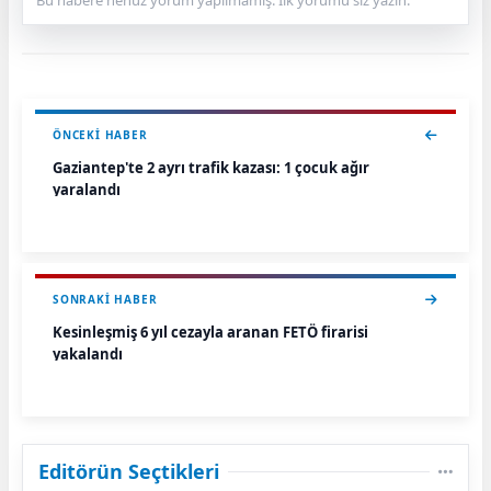
Bu habere henüz yorum yapılmamış. İlk yorumu siz yazın.
ÖNCEKI HABER
Gaziantep'te 2 ayrı trafik kazası: 1 çocuk ağır
yaralandı
SONRAKI HABER
Kesinleşmiş 6 yıl cezayla aranan FETÖ firarisi
yakalandı
Editörün Seçtikleri