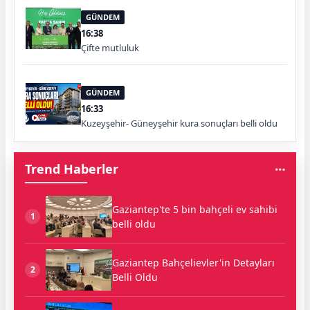
GÜNDEM
16:38
Çifte mutluluk
GÜNDEM
16:33
Kuzeyşehir- Güneyşehir kura sonuçları belli oldu
Trend Haberler
Gaziantep'te 5 bin bahçeli ev sahibi
1
belli oldu
Gaziantep Bahçelievler'in Detayları
2
Belli Oldu