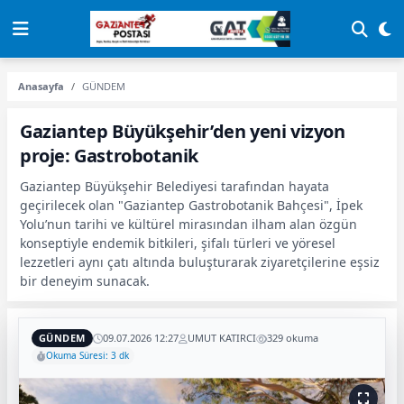
Anasayfa
GÜNDEM
Gaziantep Büyükşehir’den yeni vizyon
proje: Gastrobotanik
Gaziantep Büyükşehir Belediyesi tarafından hayata
geçirilecek olan "Gaziantep Gastrobotanik Bahçesi", İpek
Yolu’nun tarihi ve kültürel mirasından ilham alan özgün
konseptiyle endemik bitkileri, şifalı türleri ve yöresel
lezzetleri aynı çatı altında buluşturarak ziyaretçilerine eşsiz
bir deneyim sunacak.
GÜNDEM
09.07.2026 12:27
UMUT KATIRCI
329 okuma
Okuma Süresi: 3 dk