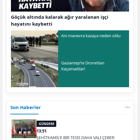
Göçük altında kalarak ağır yaralanan işçi
hayatını kaybetti
Ani manevra kazaya neden oldu
Gaziantep’te Drone’dan
Kaçamadılar!
Son Haberler
GÜNDEM
13:51
ŞEHİTKAMİL’E BİR TESİS DAHA VALİ ÇEBER: