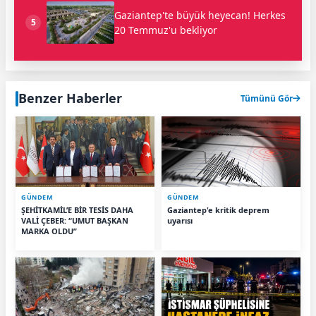
Gaziantep'te büyük heyecan! Herkes
5
20 Temmuz'u bekliyor
Benzer Haberler
Tümünü Gör
GÜNDEM
GÜNDEM
ŞEHİTKAMİL’E BİR TESİS DAHA
Gaziantep'e kritik deprem
VALİ ÇEBER: “UMUT BAŞKAN
uyarısı
MARKA OLDU”