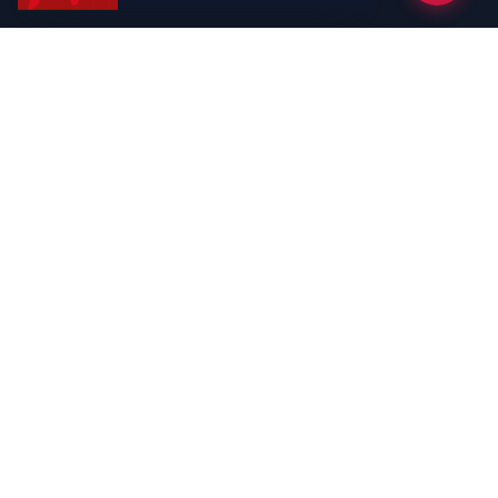
Kategoriler
GÜNDEM
EKONOMİ
SİYASET
ASAYİŞ
SPOR
SAĞLIK
EĞİTİM
MAGAZİN
KİTAP
POLİTİKA
DÜNYA
TEKNOLOJİ
KÜLTÜR SANAT
YAŞAM
Sayfalar
ÇEREZ POLİTİKASI
GİZLİLİK POLİTİKASI
HAKKIMIZDA
KÜNYE
İletişim