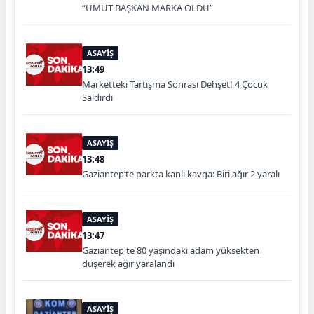
“UMUT BAŞKAN MARKA OLDU”
ASAYİŞ
13:49
Marketteki Tartışma Sonrası Dehşet! 4 Çocuk
Saldırdı
ASAYİŞ
13:48
Gaziantep’te parkta kanlı kavga: Biri ağır 2 yaralı
ASAYİŞ
13:47
Gaziantep'te 80 yaşındaki adam yüksekten
düşerek ağır yaralandı
ASAYİŞ