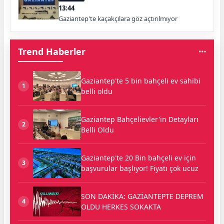
13:44
Gaziantep'te kaçakçılara göz açtırılmıyor
Trend Haberler
Gaziantep'te 5 bin bahçeli ev sahibi
1
belli oldu
Gaziantep Bahçelievler'in Detayları
2
Belli Oldu
Gaziantep'te 20 Bin bahçeli ev için
3
başvurular başlıyor! Fiyatı çok ucuz
SON DAKİKA: GAZİANTEPTE DEPREM
4
OLDU HERKES SOKAKTA