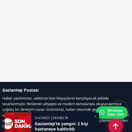
Gaziantep Postası
Haber yazılımımız, sektörün tüm ihtiyaçlarını karşılayacak şekilde
tasarlanmıştır. Yenilenen altyapısı ve modern temalarıyla okuyucularınıza
çağdaş bir deneyim sunar. Sistemimiz, haber sitesinde gerekli tüm modülleri
WhatsApp
İhbar Hattı
içerir. Siz içerik üretmeye odaklanırken, yazılımımız zamandan tasarruf sağlar
×
İLGİNİZİ ÇEKEBİLİR
ve süreçlerinizi kolaylaştırır. Etkili arayüzü sayesinde ziyaretçileriniz haberleri
Gaziantep’te yangın: 2 kişi
hızlı ve keyifle takip edebilir.
hastaneye kaldırıldı