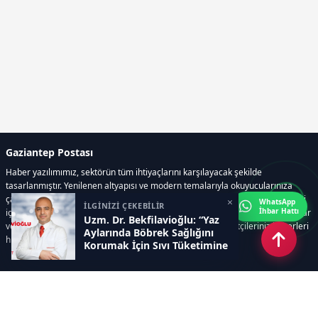
Gaziantep Postası
Haber yazılımımız, sektörün tüm ihtiyaçlarını karşılayacak şekilde
tasarlanmıştır. Yenilenen altyapısı ve modern temalarıyla okuyucularınıza
çağdaş bir deneyim sunar. Sistemimiz, haber sitesinde gerekli tüm modülleri
×
WhatsApp
İLGİNİZİ ÇEKEBİLİR
İhbar Hattı
içerir. Siz içerik üretmeye odaklanırken, yazılımımız zamandan tasarruf sağlar
Uzm. Dr. Bekfilavioğlu: “Yaz
ve süreçlerinizi kolaylaştırır. Etkili arayüzü sayesinde ziyaretçileriniz haberleri
Aylarında Böbrek Sağlığını
hızlı ve keyifle takip edebilir.
Korumak İçin Sıvı Tüketimine
Dikkat”
Kategoriler
GÜNDEM
EKONOMİ