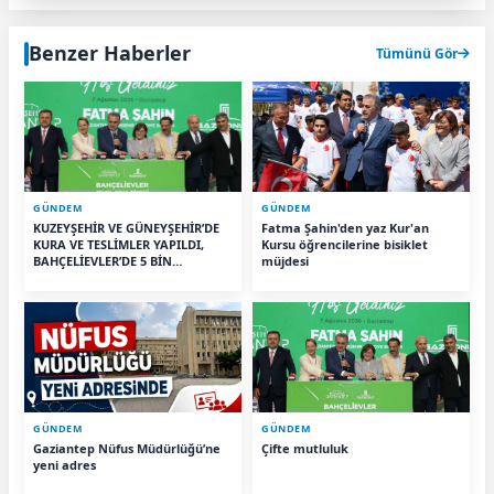
Benzer Haberler
Tümünü Gör
GÜNDEM
GÜNDEM
KUZEYŞEHİR VE GÜNEYŞEHİR’DE
Fatma Şahin'den yaz Kur'an
KURA VE TESLİMLER YAPILDI,
Kursu öğrencilerine bisiklet
BAHÇELİEVLER’DE 5 BİN
müjdesi
KONUTUN TEMELİ ATILDI
GÜNDEM
GÜNDEM
Gaziantep Nüfus Müdürlüğü’ne
Çifte mutluluk
yeni adres