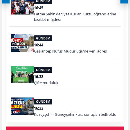
GÜNDEM
16:45
Fatma Şahin'den yaz Kur'an Kursu öğrencilerine
bisiklet müjdesi
GÜNDEM
16:44
Gaziantep Nüfus Müdürlüğü’ne yeni adres
GÜNDEM
16:38
Çifte mutluluk
GÜNDEM
16:33
Kuzeyşehir- Güneyşehir kura sonuçları belli oldu