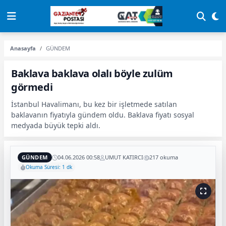
Anasayfa
GÜNDEM
Baklava baklava olalı böyle zulüm
görmedi
İstanbul Havalimanı, bu kez bir işletmede satılan
baklavanın fiyatıyla gündem oldu. Baklava fiyatı sosyal
medyada büyük tepki aldı.
GÜNDEM
04.06.2026 00:58
UMUT KATIRCI
217 okuma
Okuma Süresi: 1 dk