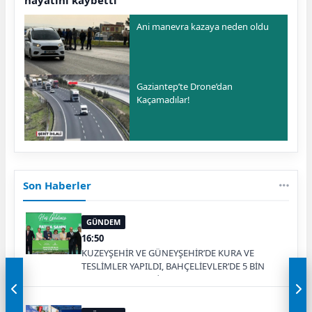
Ani manevra kazaya neden oldu
Gaziantep’te Drone’dan
Kaçamadılar!
Son Haberler
GÜNDEM
16:50
KUZEYŞEHİR VE GÜNEYŞEHİR’DE KURA VE
TESLİMLER YAPILDI, BAHÇELİEVLER’DE 5 BİN
KONUTUN TEMELİ ATILDI