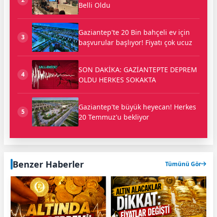
Belli Oldu
Gaziantep'te 20 Bin bahçeli ev için
3
başvurular başlıyor! Fiyatı çok ucuz
SON DAKİKA: GAZİANTEPTE DEPREM
4
OLDU HERKES SOKAKTA
Gaziantep'te büyük heyecan! Herkes
5
20 Temmuz'u bekliyor
Benzer Haberler
Tümünü Gör