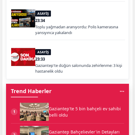
ASAYİŞ
23:34
Toplu yağmadan aranıyordu: Polis kamerasına
yansıyınca yakalandı
ASAYİŞ
23:33
Gaziantep'te düğün salonunda zehirlenme: 3 kişi
hastanelik oldu
Trend Haberler
Gaziantep'te 5 bin bahçeli ev sahibi
1
belli oldu
Gaziantep Bahçelievler'in Detayları
2