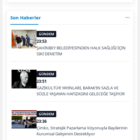
Son Haberler
GÜNDEM
23:53
ŞAHİNBEY BELEDİYESİ’NDEN HALK SAĞLIĞI İÇİN
SIKI DENETİM
GÜNDEM
23:51
GAZİKÜLTÜR YAYINLARI, BARAK’IN SAZLA VE
SÖZLE YAŞAYAN HAFIZASINI GELECEĞE TAŞIYOR
GÜNDEM
23:36
Çimko, Stratejik Pazarlama Vizyonuyla Bayilerinin
Kurumsal Gelişimini Destekliyor