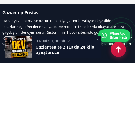
Gaziantep Postası
Haber yazılımımız, sektörün tüm ihtiyaçlarını karşılayacak şekilde
tasarlanmıştır. Yenilenen altyapısı ve modern temalarıyla okuyucularınıza
çağdaş bir deneyim sunar. Sistemimiz, haber sitesinde gerekli tüm modülleri
WhatsApp
İhbar Hattı
içerir. Siz içerik üretmeye odaklanırken, yazılımımız zamandan tasarruf sağlar
×
İLGİNİZİ ÇEKEBİLİR
ve süreçlerinizi kolaylaştırır. Etkili arayüzü sayesinde ziyaretçileriniz haberleri
Gaziantep'te 2 TIR'da 24 kilo
hızlı ve keyifle takip edebilir.
uyuşturucu
Kategoriler
GÜNDEM
EKONOMİ
SİYASET
ASAYİŞ
SPOR
SAĞLIK
EĞİTİM
MAGAZİN
KİTAP
POLİTİKA
DÜNYA
TEKNOLOJİ