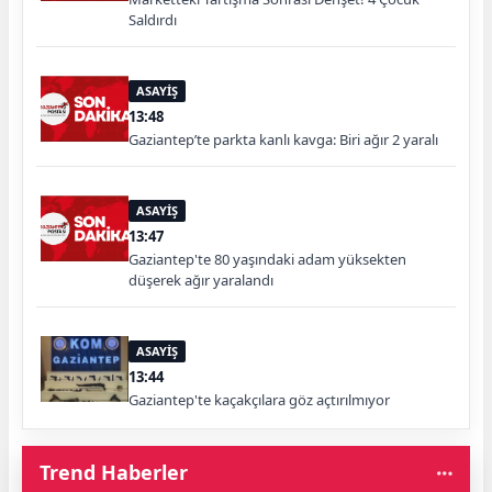
Saldırdı
ASAYİŞ
13:48
Gaziantep’te parkta kanlı kavga: Biri ağır 2 yaralı
ASAYİŞ
13:47
Gaziantep'te 80 yaşındaki adam yüksekten
düşerek ağır yaralandı
ASAYİŞ
13:44
Gaziantep'te kaçakçılara göz açtırılmıyor
Trend Haberler