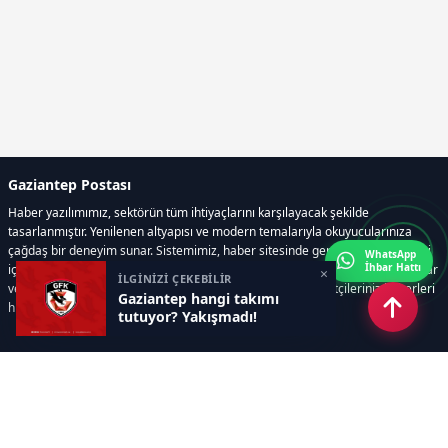
Gaziantep Postası
Haber yazılımımız, sektörün tüm ihtiyaçlarını karşılayacak şekilde
tasarlanmıştır. Yenilenen altyapısı ve modern temalarıyla okuyucularınıza
çağdaş bir deneyim sunar. Sistemimiz, haber sitesinde gerekli tüm modülleri
WhatsApp
İhbar Hattı
içerir. Siz içerik üretmeye odaklanırken, yazılımımız zamandan tasarruf sağlar
×
İLGİNİZİ ÇEKEBİLİR
ve süreçlerinizi kolaylaştırır. Etkili arayüzü sayesinde ziyaretçileriniz haberleri
Gaziantep hangi takımı
hızlı ve keyifle takip edebilir.
tutuyor? Yakışmadı!
Kategoriler
GÜNDEM
EKONOMİ
SİYASET
ASAYİŞ