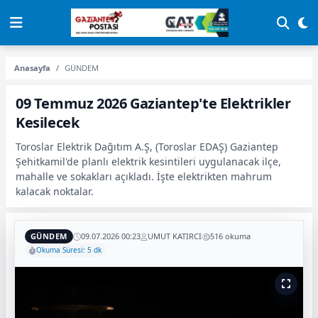
Anasayfa
GÜNDEM
09 Temmuz 2026 Gaziantep'te Elektrikler
Kesilecek
Toroslar Elektrik Dağıtım A.Ş, (Toroslar EDAŞ) Gaziantep
Şehitkamil'de planlı elektrik kesintileri uygulanacak ilçe,
mahalle ve sokakları açıkladı. İşte elektrikten mahrum
kalacak noktalar.
GÜNDEM
09.07.2026 00:23
UMUT KATIRCI
516 okuma
Okuma Süresi: 5 dk