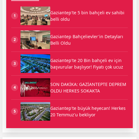
Gaziantep'te 5 bin bahçeli ev sahibi
1
belli oldu
Gaziantep Bahçelievler'in Detayları
2
Belli Oldu
Gaziantep'te 20 Bin bahçeli ev için
3
başvurular başlıyor! Fiyatı çok ucuz
SON DAKİKA: GAZİANTEPTE DEPREM
4
OLDU HERKES SOKAKTA
Gaziantep'te büyük heyecan! Herkes
5
20 Temmuz'u bekliyor