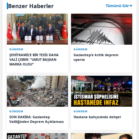
Benzer Haberler
Tümünü Gör
GÜNDEM
GÜNDEM
ŞEHİTKAMİL’E BİR TESİS DAHA
Gaziantep'e kritik deprem
VALİ ÇEBER: “UMUT BAŞKAN
uyarısı
MARKA OLDU”
GÜNDEM
GÜNDEM
SON DAKİKA: Gaziantep
Hastane bahçesinde dehşet
Valiliğinden Deprem Açıklaması