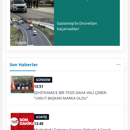
Gaziantep’te Drone’dan
Kaçamadılar!
Son Haberler
GÜNDEM
13:51
ŞEHİTKAMİL’E BİR TESİS DAHA VALİ ÇEBER:
“UMUT BAŞKAN MARKA OLDU”
ASAYİŞ
13:49
Marketteki Tartışma Sonrası Dehşet! 4 Çocuk