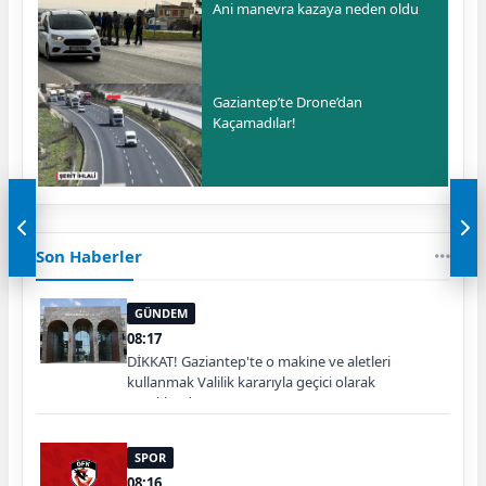
Ani manevra kazaya neden oldu
Gaziantep’te Drone’dan
Kaçamadılar!
Son Haberler
GÜNDEM
08:17
DİKKAT! Gaziantep'te o makine ve aletleri
kullanmak Valilik kararıyla geçici olarak
yasaklandı
SPOR
08:16