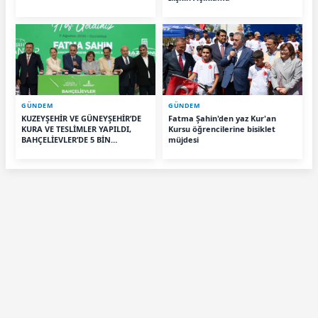
GÜNDEM
GÜNDEM
KUZEYŞEHİR VE GÜNEYŞEHİR’DE
Fatma Şahin'den yaz Kur'an
KURA VE TESLİMLER YAPILDI,
Kursu öğrencilerine bisiklet
BAHÇELİEVLER’DE 5 BİN
müjdesi
KONUTUN TEMELİ ATILDI