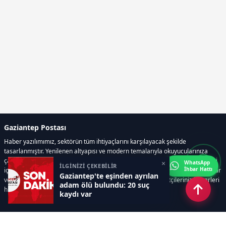
Gaziantep Postası
Haber yazılımımız, sektörün tüm ihtiyaçlarını karşılayacak şekilde
tasarlanmıştır. Yenilenen altyapısı ve modern temalarıyla okuyucularınıza
çağdaş bir deneyim sunar. Sistemimiz, haber sitesinde gerekli tüm modülleri
×
WhatsApp
İLGİNİZİ ÇEKEBİLİR
İhbar Hattı
içerir. Siz içerik üretmeye odaklanırken, yazılımımız zamandan tasarruf sağlar
Gaziantep'te eşinden ayrılan
ve süreçlerinizi kolaylaştırır. Etkili arayüzü sayesinde ziyaretçileriniz haberleri
adam ölü bulundu: 20 suç
hızlı ve keyifle takip edebilir.
kaydı var
Kategoriler