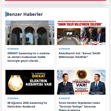
Benzer Haberler
GÜNDEM
GÜNDEM
DİKKAT! Gaziantep'te o makine
Abdulhamit Gül: “Kanun Teklifi
ve aletleri kullanmak Valilik
Milletimizin Teklifidir”
kararıyla geçici olarak
yasaklandı
GÜNDEM
GÜNDEM
08 Ağustos 2026 Gaziantep'te
Turan Devleti Teşkilatları'ndan
Elektrikler Kesilecek
"Terörsüz Türkiye" Sürecine
İlişkin Açıklama