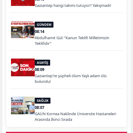
Gaziantep hangi takımı tutuyor? Yakışmadı!
GÜNDEM
08:14
Abdulhamit Gül: “Kanun Teklifi Milletimizin
Teklifidir”
ASAYİŞ
08:09
Gaziantep'te şüpheli ölüm Yaşlı adam ölü
bulundu!
SAĞLIK
08:07
GAÜN Kornea Naklinde Üniversite Hastaneleri
Arasında İkinci Sırada