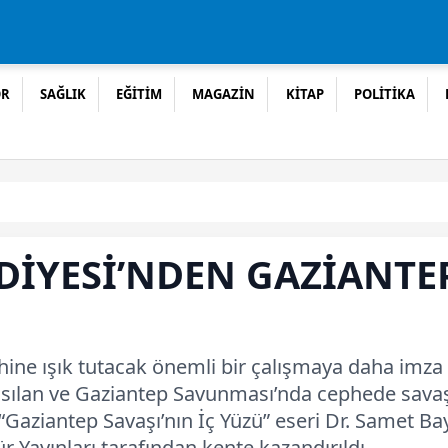
OR
SAĞLIK
EĞİTİM
MAGAZİN
KİTAP
POLİTİKA
DİYESİ’NDEN GAZİANTE
hine ışık tutacak önemli bir çalışmaya daha imza a
basılan ve Gaziantep Savunması’nda cephede sav
 “Gaziantep Savaşı’nın İç Yüzü” eseri Dr. Samet 
r Yayınları tarafından kente kazandırıldı.