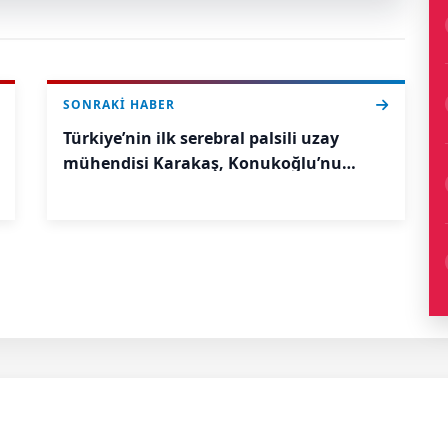
SONRAKI HABER
Türkiye’nin ilk serebral palsili uzay
mühendisi Karakaş, Konukoğlu’nu
ziyaret etti