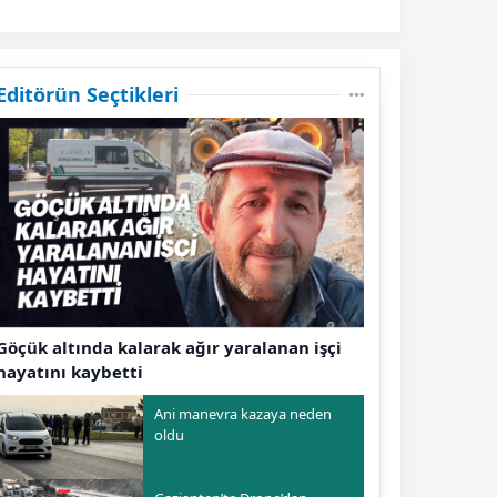
Editörün Seçtikleri
Göçük altında kalarak ağır yaralanan işçi
hayatını kaybetti
Ani manevra kazaya neden
oldu