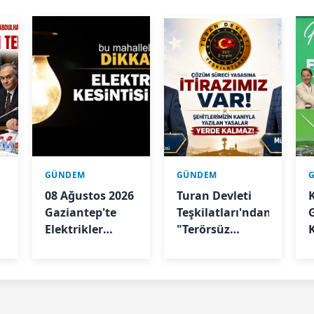
GÜNDEM
GÜNDEM
08 Ağustos 2026
Turan Devleti
Gaziantep'te
Teşkilatları'ndan
Elektrikler
"Terörsüz
Kesilecek
Türkiye"
Sürecine İlişkin
Açıklama