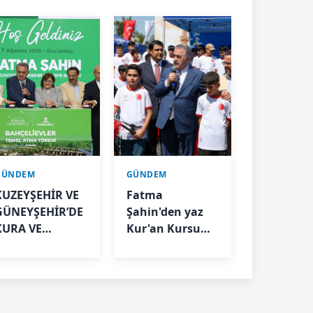
GÜNDEM
GÜNDEM
KUZEYŞEHİR VE
Fatma
GÜNEYŞEHİR’DE
Şahin'den yaz
KURA VE
Kur'an Kursu
TESLİMLER
öğrencilerine
YAPILDI,
bisiklet müjdesi
BAHÇELİEVLER’DE
5 BİN KONUTUN
TEMELİ ATILDI