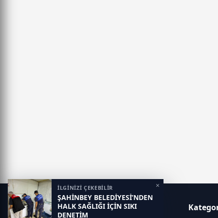
×
İLGİNİZİ ÇEKEBİLİR
ŞAHİNBEY BELEDİYESİ’NDEN
HALK SAĞLIĞI İÇİN SIKI
Gaziantep Postası
Kategor
DENETİM