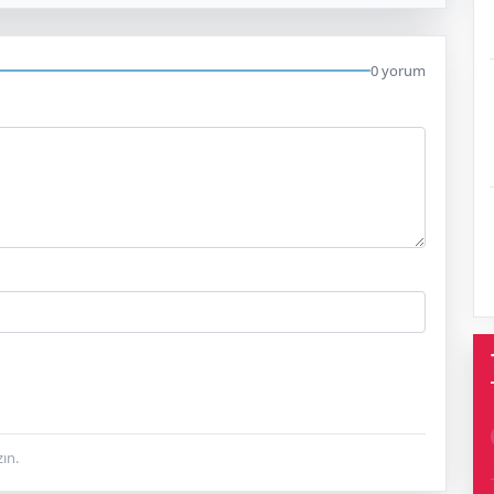
0 yorum
ın.