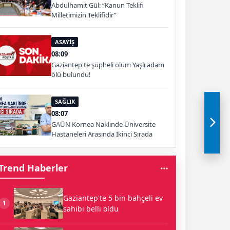
Abdulhamit Gül: “Kanun Teklifi
Milletimizin Teklifidir”
ASAYİŞ
08:09
Gaziantep'te şüpheli ölüm Yaşlı adam
ölü bulundu!
SAĞLIK
08:07
GAÜN Kornea Naklinde Üniversite
Hastaneleri Arasında İkinci Sırada
Trend Haberler
Gaziantep'te 5 bin bahçeli ev
1
sahibi belli oldu