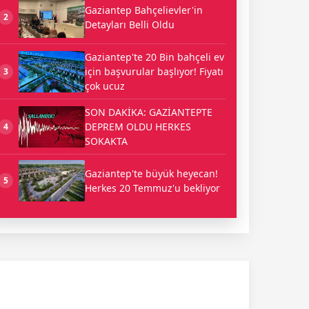
Gaziantep Bahçelievler'in
2
Detayları Belli Oldu
Gaziantep'te 20 Bin bahçeli ev
için başvurular başlıyor! Fiyatı
3
çok ucuz
SON DAKİKA: GAZİANTEPTE
DEPREM OLDU HERKES
4
SOKAKTA
Gaziantep'te büyük heyecan!
5
Herkes 20 Temmuz'u bekliyor