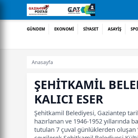
GÜNDEM
EKONOMİ
SİYASET
ASAYİŞ
SP
Anasayfa
ŞEHİTKAMİL BELE
KALICI ESER
Şehitkamil Belediyesi, Gaziantep tari
hazırlanan ve 1946-1952 yıllarında 
tutulan 7 çuval günlüklerden oluşan
çevrilerek Şehitkamil Belediyesi Kültü