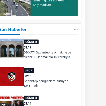
Gaziantep’te Drone’dan
Kaçamadılar!
Son Haberler
GÜNDEM
08:17
DİKKAT! Gaziantep'te o makine ve
aletleri kullanmak Valilik kararıyla
geçici olarak yasaklandı
SPOR
08:16
Gaziantep hangi takımı tutuyor?
Yakışmadı!
GÜNDEM
08:14