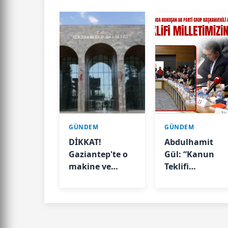
GÜNDEM
GÜNDEM
DİKKAT!
Abdulhamit
Gaziantep'te o
Gül: “Kanun
makine ve
Teklifi
aletleri
Milletimizin
kullanmak
Teklifidir”
Valilik kararıyla
geçici olarak
yasaklandı