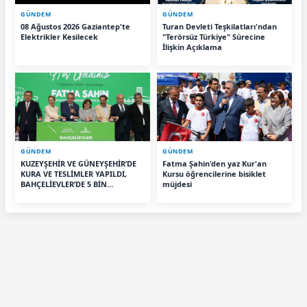
GÜNDEM
GÜNDEM
08 Ağustos 2026 Gaziantep'te
Turan Devleti Teşkilatları'ndan
Elektrikler Kesilecek
"Terörsüz Türkiye" Sürecine
İlişkin Açıklama
GÜNDEM
GÜNDEM
KUZEYŞEHİR VE GÜNEYŞEHİR’DE
Fatma Şahin'den yaz Kur'an
KURA VE TESLİMLER YAPILDI,
Kursu öğrencilerine bisiklet
BAHÇELİEVLER’DE 5 BİN
müjdesi
KONUTUN TEMELİ ATILDI