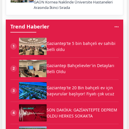
GAÜN Kornea Naklinde Üniversite Hastaneleri
Arasında İkinci Sırada
Trend Haberler
Gaziantep'te 5 bin bahçeli ev sahibi
1
belli oldu
Gaziantep Bahçelievler'in Detayları
2
Belli Oldu
Gaziantep'te 20 Bin bahçeli ev için
3
başvurular başlıyor! Fiyatı çok ucuz
SON DAKİKA: GAZİANTEPTE DEPREM
4
OLDU HERKES SOKAKTA