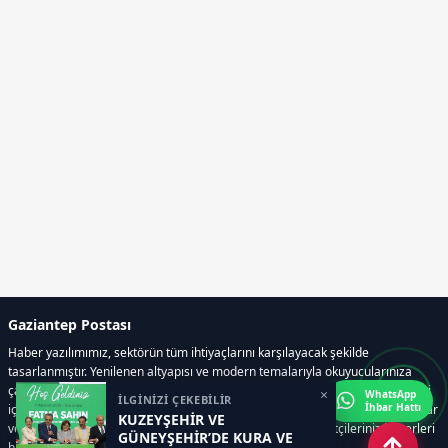
Gaziantep Postası
Haber yazılımımız, sektörün tüm ihtiyaçlarını karşılayacak şekilde
tasarlanmıştır. Yenilenen altyapısı ve modern temalarıyla okuyucularınıza
çağdaş bir deneyim sunar. Sistemimiz, haber sitesinde gerekli tüm modülleri
×
WhatsApp
İLGİNİZİ ÇEKEBİLİR
İhbar Hattı
içerir. Siz içerik üretmeye odaklanırken, yazılımımız zamandan tasarruf sağlar
KUZEYŞEHİR VE
ve süreçlerinizi kolaylaştırır. Etkili arayüzü sayesinde ziyaretçileriniz haberleri
GÜNEYŞEHİR’DE KURA VE
hızlı ve keyifle takip edebilir.