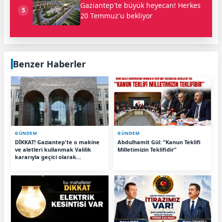
Gaziantep'te büyük heyecan! Herkes
5
20 Temmuz'u bekliyor
Benzer Haberler
GÜNDEM
GÜNDEM
DİKKAT! Gaziantep'te o makine
Abdulhamit Gül: “Kanun Teklifi
ve aletleri kullanmak Valilik
Milletimizin Teklifidir”
kararıyla geçici olarak
yasaklandı