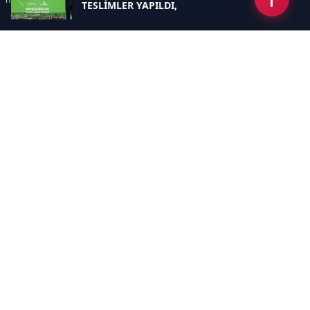
TESLİMLER YAPILDI,
BAHÇELİEVLER’DE 5 BİN
KONUTUN TEMELİ ATILDI
Kategoriler
GÜNDEM
EKONOMİ
SİYASET
ASAYİŞ
SPOR
SAĞLIK
EĞİTİM
MAGAZİN
KİTAP
POLİTİKA
DÜNYA
TEKNOLOJİ
KÜLTÜR SANAT
YAŞAM
Sayfalar
ÇEREZ POLİTİKASI
GİZLİLİK POLİTİKASI
HAKKIMIZDA
KÜNYE
İletişim