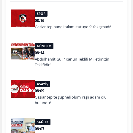
SPOR
08:16
Gaziantep hangi takımı tutuyor? Yakışmadı!
GÜNDEM
08:14
Abdulhamit Gül: “Kanun Teklifi Milletimizin
Teklifidir”
ASAYİŞ
08:09
Gaziantep'te şüpheli ölüm Yaşlı adam ölü
bulundu!
SAĞLIK
08:07