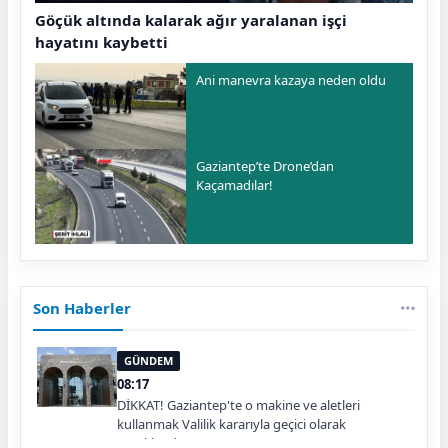
Göçük altında kalarak ağır yaralanan işçi
hayatını kaybetti
Ani manevra kazaya neden oldu
Gaziantep’te Drone’dan
Kaçamadılar!
Son Haberler
GÜNDEM
08:17
DİKKAT! Gaziantep'te o makine ve aletleri
kullanmak Valilik kararıyla geçici olarak
yasaklandı