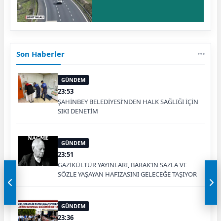
Son Haberler
GÜNDEM
23:53
ŞAHİNBEY BELEDİYESİ’NDEN HALK SAĞLIĞI İÇİN
SIKI DENETİM
GÜNDEM
23:51
GAZİKÜLTÜR YAYINLARI, BARAK’IN SAZLA VE
SÖZLE YAŞAYAN HAFIZASINI GELECEĞE TAŞIYOR
GÜNDEM
23:36