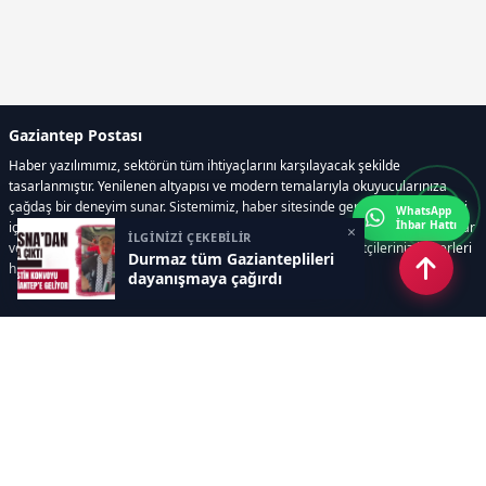
Gaziantep Postası
Haber yazılımımız, sektörün tüm ihtiyaçlarını karşılayacak şekilde
tasarlanmıştır. Yenilenen altyapısı ve modern temalarıyla okuyucularınıza
çağdaş bir deneyim sunar. Sistemimiz, haber sitesinde gerekli tüm modülleri
WhatsApp
İhbar Hattı
içerir. Siz içerik üretmeye odaklanırken, yazılımımız zamandan tasarruf sağlar
×
İLGİNİZİ ÇEKEBİLİR
ve süreçlerinizi kolaylaştırır. Etkili arayüzü sayesinde ziyaretçileriniz haberleri
Durmaz tüm Gazianteplileri
hızlı ve keyifle takip edebilir.
dayanışmaya çağırdı
Kategoriler
GÜNDEM
EKONOMİ
SİYASET
ASAYİŞ
SPOR
SAĞLIK
EĞİTİM
MAGAZİN