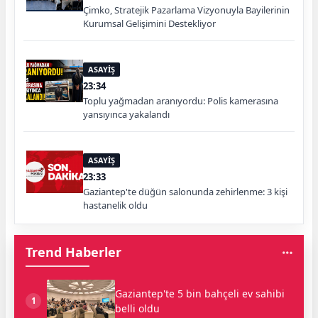
Çimko, Stratejik Pazarlama Vizyonuyla Bayilerinin
Kurumsal Gelişimini Destekliyor
ASAYİŞ
23:34
Toplu yağmadan aranıyordu: Polis kamerasına
yansıyınca yakalandı
ASAYİŞ
23:33
Gaziantep'te düğün salonunda zehirlenme: 3 kişi
hastanelik oldu
Trend Haberler
Gaziantep'te 5 bin bahçeli ev sahibi
1
belli oldu