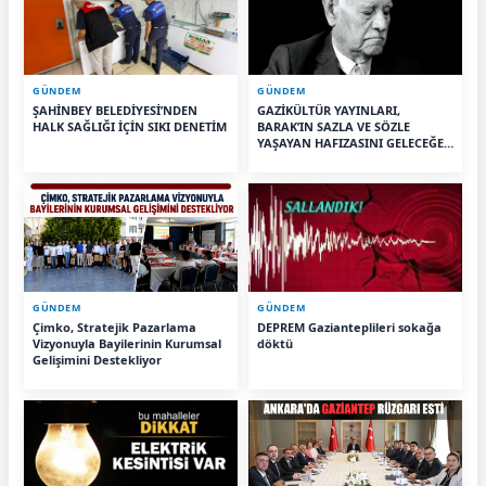
GÜNDEM
GÜNDEM
ŞAHİNBEY BELEDİYESİ’NDEN
GAZİKÜLTÜR YAYINLARI,
HALK SAĞLIĞI İÇİN SIKI DENETİM
BARAK’IN SAZLA VE SÖZLE
YAŞAYAN HAFIZASINI GELECEĞE
TAŞIYOR
GÜNDEM
GÜNDEM
Çimko, Stratejik Pazarlama
DEPREM Gazianteplileri sokağa
Vizyonuyla Bayilerinin Kurumsal
döktü
Gelişimini Destekliyor