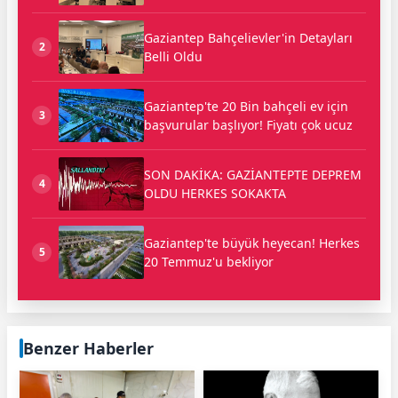
Gaziantep Bahçelievler'in Detayları
2
Belli Oldu
Gaziantep'te 20 Bin bahçeli ev için
3
başvurular başlıyor! Fiyatı çok ucuz
SON DAKİKA: GAZİANTEPTE DEPREM
4
OLDU HERKES SOKAKTA
Gaziantep'te büyük heyecan! Herkes
5
20 Temmuz'u bekliyor
Benzer Haberler