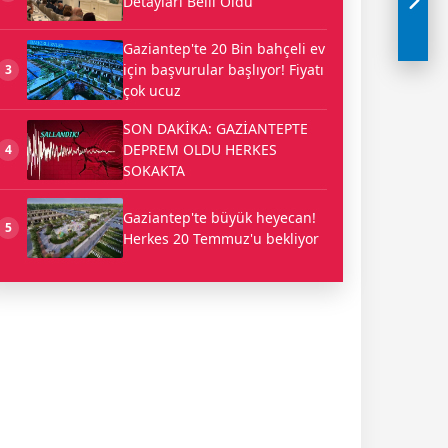
Detayları Belli Oldu
Gaziantep'te 20 Bin bahçeli ev
için başvurular başlıyor! Fiyatı
3
çok ucuz
SON DAKİKA: GAZİANTEPTE
DEPREM OLDU HERKES
4
SOKAKTA
Gaziantep'te büyük heyecan!
5
Herkes 20 Temmuz'u bekliyor