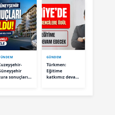
GÜNDEM
GÜNDEM
Kuzeyşehir-
Türkmen:
Güneyşehir
Eğitime
kura sonuçları
katkımız devam
elli oldu
edecek