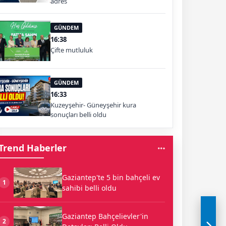
adres
GÜNDEM
16:38
Çifte mutluluk
GÜNDEM
16:33
Kuzeyşehir- Güneyşehir kura
sonuçları belli oldu
Trend Haberler
Gaziantep'te 5 bin bahçeli ev
1
sahibi belli oldu
Gaziantep Bahçelievler'in
2