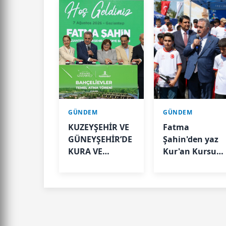
GÜNDEM
GÜNDEM
KUZEYŞEHİR VE
Fatma
GÜNEYŞEHİR’DE
Şahin'den yaz
KURA VE
Kur'an Kursu
TESLİMLER
öğrencilerine
YAPILDI,
bisiklet müjdes
BAHÇELİEVLER’DE
5 BİN KONUTUN
TEMELİ ATILDI