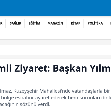
OR
SAĞLIK
EĞİTİM
MAGAZİN
KİTAP
POLİTİKA
li Ziyaret: Başkan Yılm
lmaz, Kuzeyşehir Mahallesi’nde vatandaşlarla bir
bölge esnafını ziyaret ederek hem sorunları dinled
acağının sözünü verdi.