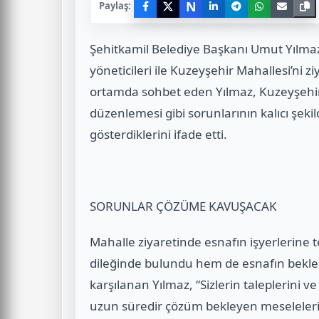
N
Paylaş:
Şehitkamil Belediye Başkanı Umut Yılmaz
yöneticileri ile Kuzeyşehir Mahallesi’ni zi
ortamda sohbet eden Yılmaz, Kuzeyşehir’i
düzenlemesi gibi sorunlarının kalıcı şek
gösterdiklerini ifade etti.
SORUNLAR ÇÖZÜME KAVUŞACAK
Mahalle ziyaretinde esnafın işyerlerine t
dileğinde bulundu hem de esnafın beklenti
karşılanan Yılmaz, “Sizlerin taleplerini v
uzun süredir çözüm bekleyen meseleleri ar