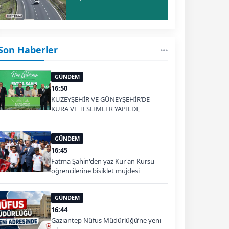
Son Haberler
GÜNDEM
16:50
KUZEYŞEHİR VE GÜNEYŞEHİR’DE
KURA VE TESLİMLER YAPILDI,
BAHÇELİEVLER’DE 5 BİN KONUTUN
TEMELİ ATILDI
GÜNDEM
16:45
Fatma Şahin'den yaz Kur'an Kursu
öğrencilerine bisiklet müjdesi
GÜNDEM
16:44
Gaziantep Nüfus Müdürlüğü’ne yeni