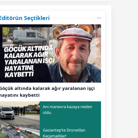
Editörün Seçtikleri
Göçük altında kalarak ağır yaralanan işçi
hayatını kaybetti
Ani manevra kazaya neden
oldu
Gaziantep’te Drone’dan
Kaçamadılar!