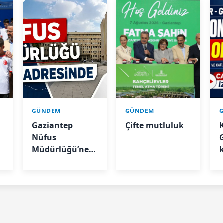
GÜNDEM
GÜNDEM
Gaziantep
Çifte mutluluk
Nüfus
Müdürlüğü’ne
yeni adres
b
i