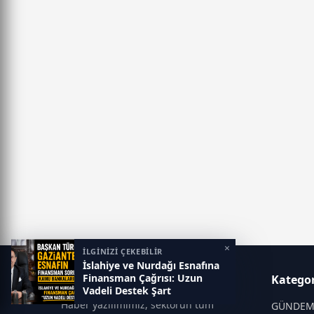
×
İLGİNİZİ ÇEKEBİLİR
İslahiye ve Nurdağı Esnafına
Finansman Çağrısı: Uzun
Gaziantep Postası
Kategor
Vadeli Destek Şart
Haber yazılımımız, sektörün tüm
GÜNDE