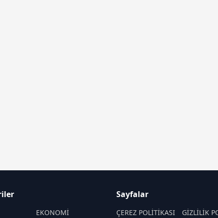
iler
Sayfalar
M
EKONOMİ
ÇEREZ POLİTİKASI
GİZLİLİK P