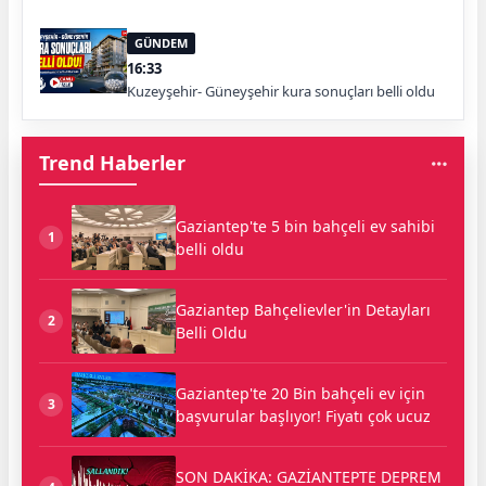
GÜNDEM
16:33
Kuzeyşehir- Güneyşehir kura sonuçları belli oldu
Trend Haberler
Gaziantep'te 5 bin bahçeli ev sahibi
1
belli oldu
Gaziantep Bahçelievler'in Detayları
2
Belli Oldu
Gaziantep'te 20 Bin bahçeli ev için
3
başvurular başlıyor! Fiyatı çok ucuz
SON DAKİKA: GAZİANTEPTE DEPREM