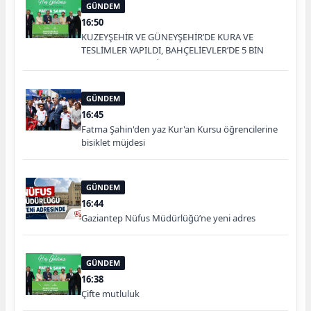
GÜNDEM
16:50
KUZEYŞEHİR VE GÜNEYŞEHİR’DE KURA VE
TESLİMLER YAPILDI, BAHÇELİEVLER’DE 5 BİN
KONUTUN TEMELİ ATILDI
GÜNDEM
16:45
Fatma Şahin'den yaz Kur'an Kursu öğrencilerine
bisiklet müjdesi
GÜNDEM
16:44
Gaziantep Nüfus Müdürlüğü’ne yeni adres
GÜNDEM
16:38
Çifte mutluluk