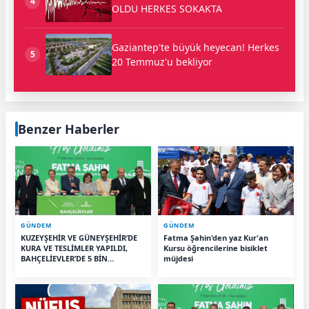
4
OLDU HERKES SOKAKTA
Gaziantep'te büyük heyecan! Herkes
5
20 Temmuz'u bekliyor
Benzer Haberler
GÜNDEM
GÜNDEM
KUZEYŞEHİR VE GÜNEYŞEHİR’DE
Fatma Şahin'den yaz Kur'an
KURA VE TESLİMLER YAPILDI,
Kursu öğrencilerine bisiklet
BAHÇELİEVLER’DE 5 BİN
müjdesi
KONUTUN TEMELİ ATILDI