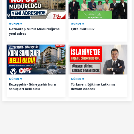
GÜNDEM
GÜNDEM
Gaziantep Nüfus Müdürlüğü’ne
Çifte mutluluk
yeni adres
GÜNDEM
GÜNDEM
Kuzeyşehir- Güneyşehir kura
Türkmen: Eğitime katkımız
sonuçları belli oldu
devam edecek