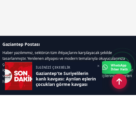
Gaziantep Postası
Haber yazılımımız, sektörün tüm ihtiyaçlarını karşılayacak şekilde
tasarlanmıştır. Yenilenen altyapısı ve modern temalarıyla okuyucularınıza
çağdaş bir deneyim sunar. Sistemimiz, haber sitesinde gerekli tüm modülleri
×
WhatsApp
İLGİNİZİ ÇEKEBİLİR
İhbar Hattı
içerir. Siz içerik üretmeye odaklanırken, yazılımımız zamandan tasarruf sağlar
Gaziantep'te Suriyelilerin
ve süreçlerinizi kolaylaştırır. Etkili arayüzü sayesinde ziyaretçileriniz haberleri
kanlı kavgası: Ayrılan eşlerin
hızlı ve keyifle takip edebilir.
çocukları görme kavgası
Kategoriler
GÜNDEM
EKONOMİ
SİYASET
ASAYİŞ
SPOR
SAĞLIK