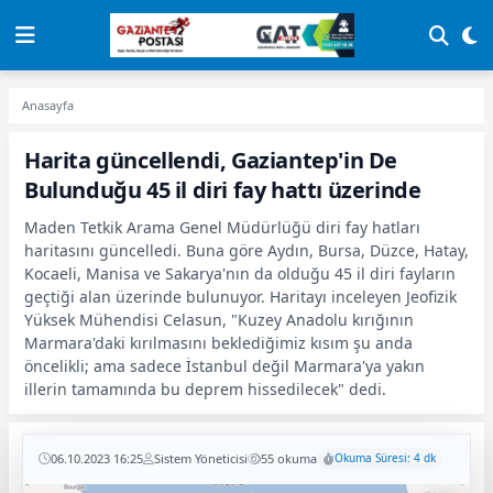
Anasayfa
Harita güncellendi, Gaziantep'in De
Bulunduğu 45 il diri fay hattı üzerinde
Maden Tetkik Arama Genel Müdürlüğü diri fay hatları
haritasını güncelledi. Buna göre Aydın, Bursa, Düzce, Hatay,
Kocaeli, Manisa ve Sakarya'nın da olduğu 45 il diri fayların
geçtiği alan üzerinde bulunuyor. Haritayı inceleyen Jeofizik
Yüksek Mühendisi Celasun, "Kuzey Anadolu kırığının
Marmara'daki kırılmasını beklediğimiz kısım şu anda
öncelikli; ama sadece İstanbul değil Marmara'ya yakın
illerin tamamında bu deprem hissedilecek" dedi.
06.10.2023 16:25
Sistem Yöneticisi
55 okuma
Okuma Süresi: 4 dk