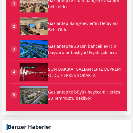
Gaziantep'te 5 bin bahçeli ev sahibi
1
belli oldu
Gaziantep Bahçelievler'in Detayları
2
Belli Oldu
Gaziantep'te 20 Bin bahçeli ev için
3
başvurular başlıyor! Fiyatı çok ucuz
SON DAKİKA: GAZİANTEPTE DEPREM
4
OLDU HERKES SOKAKTA
Gaziantep'te büyük heyecan! Herkes
5
20 Temmuz'u bekliyor
Benzer Haberler