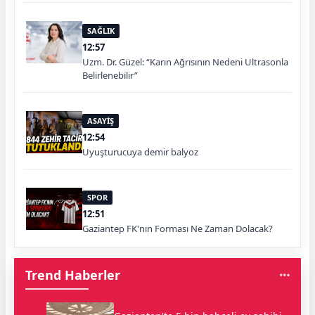
SAĞLIK
12:57
Uzm. Dr. Güzel: “Karın Ağrısının Nedeni Ultrasonla
Belirlenebilir”
ASAYİŞ
12:54
Uyuşturucuya demir balyoz
SPOR
12:51
Gaziantep FK'nın Forması Ne Zaman Dolacak?
Trend Haberler