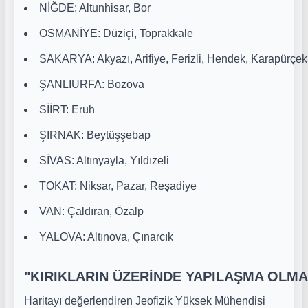
NİĞDE: Altunhisar, Bor
OSMANİYE: Düziçi, Toprakkale
SAKARYA: Akyazı, Arifiye, Ferizli, Hendek, Karapürçe
ŞANLIURFA: Bozova
SİİRT: Eruh
ŞIRNAK: Beytüşşebap
SİVAS: Altınyayla, Yıldızeli
TOKAT: Niksar, Pazar, Reşadiye
VAN: Çaldıran, Özalp
YALOVA: Altınova, Çınarcık
"KIRIKLARIN ÜZERİNDE YAPILAŞMA OLMA
Haritayı değerlendiren Jeofizik Yüksek Mühendisi