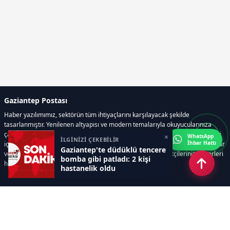
Gaziantep Postası
Haber yazılımımız, sektörün tüm ihtiyaçlarını karşılayacak şekilde
tasarlanmıştır. Yenilenen altyapısı ve modern temalarıyla okuyucularınıza
çağdaş bir deneyim sunar. Sistemimiz, haber sitesinde gerekli tüm modülleri
×
WhatsApp
İLGİNİZİ ÇEKEBİLİR
İhbar Hattı
içerir. Siz içerik üretmeye odaklanırken, yazılımımız zamandan tasarruf sağlar
Gaziantep'te düdüklü tencere
ve süreçlerinizi kolaylaştırır. Etkili arayüzü sayesinde ziyaretçileriniz haberleri
bomba gibi patladı: 2 kişi
hızlı ve keyifle takip edebilir.
hastanelik oldu
Kategoriler
GÜNDEM
EKONOMİ
SİYASET
ASAYİŞ