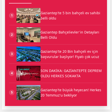
Gaziantep'te 5 bin bahçeli ev sahibi
1
belli oldu
Gaziantep Bahçelievler'in Detayları
2
Belli Oldu
Gaziantep'te 20 Bin bahçeli ev için
3
başvurular başlıyor! Fiyatı çok ucuz
SON DAKİKA: GAZİANTEPTE DEPREM
4
OLDU HERKES SOKAKTA
Gaziantep'te büyük heyecan! Herkes
5
20 Temmuz'u bekliyor