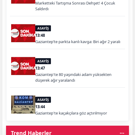
Marketteki Tartışma Sonrası Dehşet! 4 Çocuk
Saldırdı
ASAYİŞ
13:48
Gaziantep’te parkta kanlı kavga: Biri ağır 2 yaralı
ASAYİŞ
13:47
Gaziantep'te 80 yaşındaki adam yüksekten
düşerek ağır yaralandı
ASAYİŞ
13:44
Gaziantep'te kaçakçılara göz açtırılmıyor
Trend Haberler