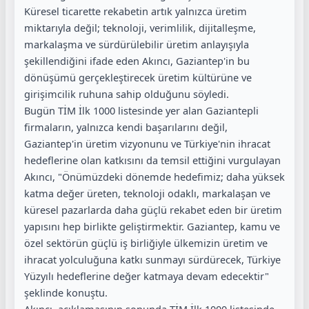
Küresel ticarette rekabetin artık yalnızca üretim
miktarıyla değil; teknoloji, verimlilik, dijitalleşme,
markalaşma ve sürdürülebilir üretim anlayışıyla
şekillendiğini ifade eden Akıncı, Gaziantep'in bu
dönüşümü gerçekleştirecek üretim kültürüne ve
girişimcilik ruhuna sahip olduğunu söyledi.
Bugün TİM İlk 1000 listesinde yer alan Gaziantepli
firmaların, yalnızca kendi başarılarını değil,
Gaziantep'in üretim vizyonunu ve Türkiye'nin ihracat
hedeflerine olan katkısını da temsil ettiğini vurgulayan
Akıncı, "Önümüzdeki dönemde hedefimiz; daha yüksek
katma değer üreten, teknoloji odaklı, markalaşan ve
küresel pazarlarda daha güçlü rekabet eden bir üretim
yapısını hep birlikte geliştirmektir. Gaziantep, kamu ve
özel sektörün güçlü iş birliğiyle ülkemizin üretim ve
ihracat yolculuğuna katkı sunmayı sürdürecek, Türkiye
Yüzyılı hedeflerine değer katmaya devam edecektir"
şeklinde konuştu.
Akıncı, açıklamasının sonunda TİM İlk 1000 listesinde