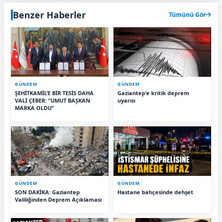
Benzer Haberler
Tümünü Gör
GÜNDEM
GÜNDEM
ŞEHİTKAMİL’E BİR TESİS DAHA
Gaziantep'e kritik deprem
VALİ ÇEBER: “UMUT BAŞKAN
uyarısı
MARKA OLDU”
GÜNDEM
GÜNDEM
SON DAKİKA: Gaziantep
Hastane bahçesinde dehşet
Valiliğinden Deprem Açıklaması