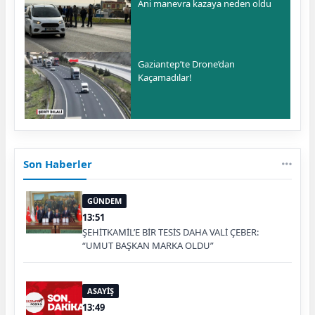
Ani manevra kazaya neden oldu
Gaziantep’te Drone’dan
Kaçamadılar!
Son Haberler
GÜNDEM
13:51
ŞEHİTKAMİL’E BİR TESİS DAHA VALİ ÇEBER:
“UMUT BAŞKAN MARKA OLDU”
ASAYİŞ
13:49