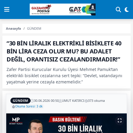
Anasayfa
GÜNDEM
“30 BİN LİRALIK ELEKTRİKLİ BİSİKLETE 40
BİN LİRA CEZA OLUR MU? BU ADALET
DEĞİL, ORANTISIZ CEZALANDIRMADIR!”
Zafer Partisi Kurucular Kurulu Üyesi Mehmet Pamuk’tan
elektrikli bisiklet cezalarına sert tepki: “Devlet, vatandaşını
yaşatmak yerine cezayla ezmemelidir.”
GÜNDEM
30.06.2026 00:50
UMUT KATIRCI
373 okuma
Okuma Süresi: 3 dk