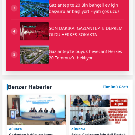
Gaziantep'te 20 Bin bahçeli ev için
3
başvurular başlıyor! Fiyatı çok ucuz
SON DAKİKA: GAZİANTEPTE DEPREM
4
OLDU HERKES SOKAKTA
Gaziantep'te büyük heyecan! Herkes
5
20 Temmuz'u bekliyor
Benzer Haberler
Tümünü Gör
GÜNDEM
GÜNDEM
Gaziantep iş dünyası kamu
Şahin: Gaziantep İçin Acil Destek