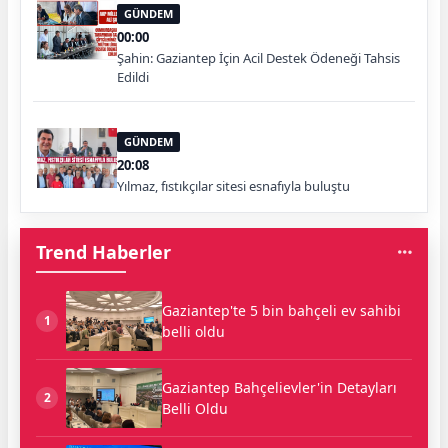
GÜNDEM
00:00
Şahin: Gaziantep İçin Acil Destek Ödeneği Tahsis
Edildi
GÜNDEM
20:08
Yılmaz, fıstıkçılar sitesi esnafıyla buluştu
Trend Haberler
Gaziantep'te 5 bin bahçeli ev sahibi
1
belli oldu
Gaziantep Bahçelievler'in Detayları
2
Belli Oldu