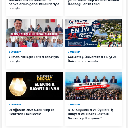
bankalarının genel müdürleriyle
Ödeneği Tahsis Edildi
buluştu
GÜNDEM
GÜNDEM
Yılmaz, fıstıkçılar sitesi esnafıyla
Gaziantep Üniversitesi en iyi 24
buluştu
Üniversite arasında
GÜNDEM
GÜNDEM
06 Ağustos 2026 Gaziantep'te
NTO Başkanları ve Üyeleri "İş
Elektrikler Kesilecek
Dünyası Ve Finans Sektörü
Gaziantep Buluşması"
Programına Katıldı