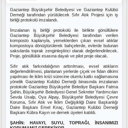
Gaziantep Büyükşehir Belediyesi ve Gaziantep Kulübü
Derneği tarafından yürütülecek Sıfır Atık Projesi için iş
birliği protokolü imzalandı.
İmzalanan iş birliği protokolü ile birlikte gönüllülere
Gaziantep Büyükşehir Belediyesi tarafından verilen
komposto kaplarıyla, yemeklerden çıkan evsel atıklar
kompostoya dönüştürülerek bahçelerde, evlerde bulunan
saksılarda toprak zenginleştirici olarak değerlendirilecek.
Proje, gönüllülük esasına dayalı ve pilot proje olacak.
Sıfır atık farkındalığının arttırılması, evsel atıkların
değerlendirilmesi, planlanan yerlerde çiçek ve fidan dikimi
yapılması ile iklim krizi sürecine olumlu katkı sağlamasına
yönelik Gaziantep Kulübü Derneği binasında imzalanan
protokole Gaziantep Büyükşehir Belediye Başkanı Fatma
Şahin, Büyükşehir Belediyesi Genel Sekreter Yardımcıları
Sevda Usalp, Oya Alpay, Büyükşehir Belediyesi Çevre
Koruma, Sıfır Atık ve İklim Değişikliği Daire Başkanlığı
Daire Başkanı Emel Kıraç, Gaziantep Kulübü Derneği
Başkanı Kübra Kayın ve dernek üyeleri katıldı.
ŞAHİN: HAVAYI, SUYU, TOPRAĞI, İNSANIMIZI