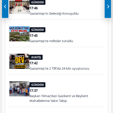
GÜNDEM
17:46
Gaziantep'in Geleceği Konuşuldu
GÜNDEM
17:45
Gaziantep'te nefesler tutuldu
ASAYİŞ
17:42
Gaziantep'te 2 TIR'da 24 kilo uyuşturucu
GÜNDEM
17:37
Başkan Yılmaz'dan Gazikent ve Beykent
Mahallelerine Yakın Takip