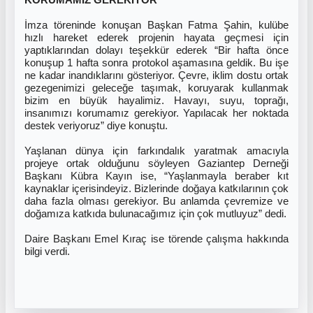
KORUMAMIZ GEREKİYOR
İmza töreninde konuşan Başkan Fatma Şahin, kulübe
hızlı hareket ederek projenin hayata geçmesi için
yaptıklarından dolayı teşekkür ederek “Bir hafta önce
konuşup 1 hafta sonra protokol aşamasına geldik. Bu işe
ne kadar inandıklarını gösteriyor. Çevre, iklim dostu ortak
gezegenimizi geleceğe taşımak, koruyarak kullanmak
bizim en büyük hayalimiz. Havayı, suyu, toprağı,
insanımızı korumamız gerekiyor. Yapılacak her noktada
destek veriyoruz” diye konuştu.
Yaşlanan dünya için farkındalık yaratmak amacıyla
projeye ortak olduğunu söyleyen Gaziantep Derneği
Başkanı Kübra Kayın ise, “Yaşlanmayla beraber kıt
kaynaklar içerisindeyiz. Bizlerinde doğaya katkılarının çok
daha fazla olması gerekiyor. Bu anlamda çevremize ve
doğamıza katkıda bulunacağımız için çok mutluyuz” dedi.
Daire Başkanı Emel Kıraç ise törende çalışma hakkında
bilgi verdi.