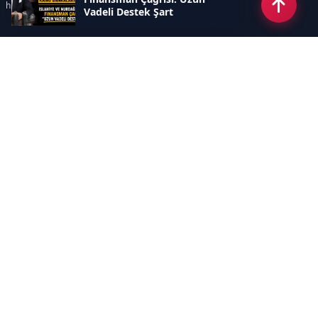
hızlı ve keyifle takip edebilir.
Vadeli Destek Şart
Kategoriler
GÜNDEM
EKONOMİ
SİYASET
ASAYİŞ
SPOR
SAĞLIK
EĞİTİM
MAGAZİN
KİTAP
POLİTİKA
DÜNYA
TEKNOLOJİ
KÜLTÜR SANAT
YAŞAM
Sayfalar
ÇEREZ POLİTİKASI
GİZLİLİK POLİTİKASI
HAKKIMIZDA
KÜNYE
İletişim