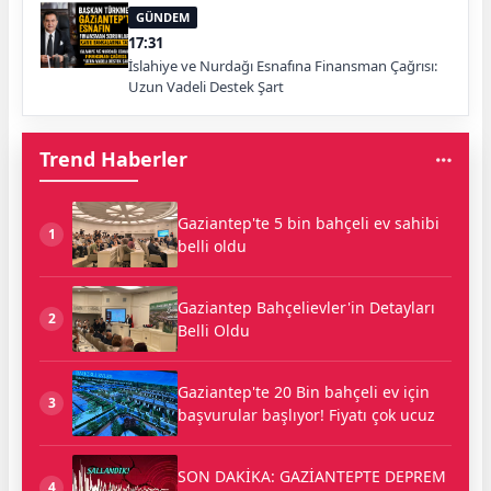
GÜNDEM
17:31
İslahiye ve Nurdağı Esnafına Finansman Çağrısı:
Uzun Vadeli Destek Şart
Trend Haberler
Gaziantep'te 5 bin bahçeli ev sahibi
1
belli oldu
Gaziantep Bahçelievler'in Detayları
2
Belli Oldu
Gaziantep'te 20 Bin bahçeli ev için
3
başvurular başlıyor! Fiyatı çok ucuz
SON DAKİKA: GAZİANTEPTE DEPREM
4