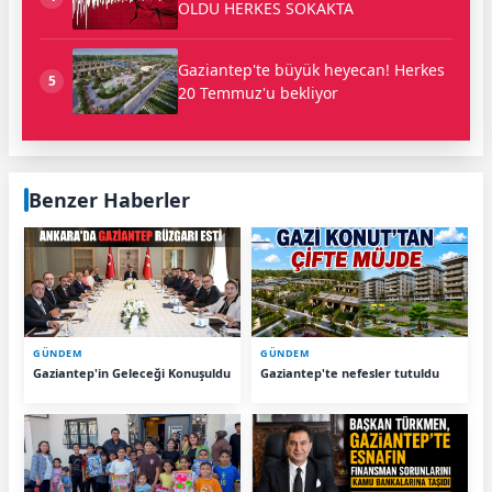
OLDU HERKES SOKAKTA
Gaziantep'te büyük heyecan! Herkes
5
20 Temmuz'u bekliyor
Benzer Haberler
GÜNDEM
GÜNDEM
Gaziantep'in Geleceği Konuşuldu
Gaziantep'te nefesler tutuldu