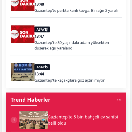
13:48
Gaziantep’te parkta kanlı kavga: Biri ağır 2 yaralı
ASAYİŞ
13:47
Gaziantep'te 80 yaşındaki adam yüksekten
düşerek ağır yaralandı
ASAYİŞ
13:44
Gaziantep'te kaçakçılara göz açtırılmıyor
Trend Haberler
Gaziantep'te 5 bin bahçeli ev sahibi
1
belli oldu