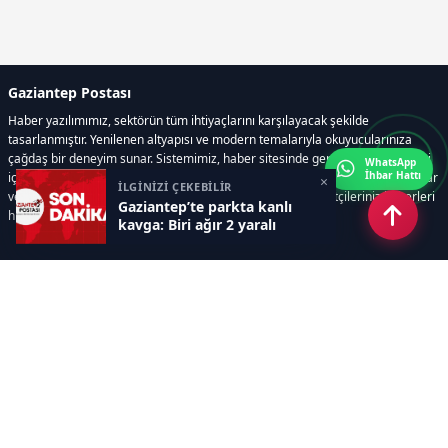
Gaziantep Postası
Haber yazılımımız, sektörün tüm ihtiyaçlarını karşılayacak şekilde
tasarlanmıştır. Yenilenen altyapısı ve modern temalarıyla okuyucularınıza
çağdaş bir deneyim sunar. Sistemimiz, haber sitesinde gerekli tüm modülleri
WhatsApp
İhbar Hattı
içerir. Siz içerik üretmeye odaklanırken, yazılımımız zamandan tasarruf sağlar
×
İLGİNİZİ ÇEKEBİLİR
ve süreçlerinizi kolaylaştırır. Etkili arayüzü sayesinde ziyaretçileriniz haberleri
Gaziantep’te parkta kanlı
hızlı ve keyifle takip edebilir.
kavga: Biri ağır 2 yaralı
Kategoriler
GÜNDEM
EKONOMİ
SİYASET
ASAYİŞ
SPOR
SAĞLIK
EĞİTİM
MAGAZİN
KİTAP
POLİTİKA