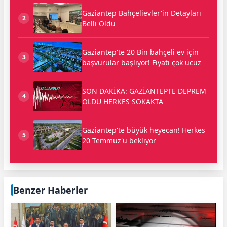
Gaziantep Bahçelievler'in Detayları
2
Belli Oldu
Gaziantep'te 20 Bin bahçeli ev için
3
başvurular başlıyor! Fiyatı çok ucuz
SON DAKİKA: GAZİANTEPTE DEPREM
4
OLDU HERKES SOKAKTA
Gaziantep'te büyük heyecan! Herkes
5
20 Temmuz'u bekliyor
Benzer Haberler