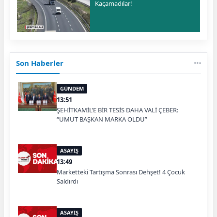
Kaçamadılar!
Son Haberler
GÜNDEM
13:51
ŞEHİTKAMİL’E BİR TESİS DAHA VALİ ÇEBER:
“UMUT BAŞKAN MARKA OLDU”
ASAYİŞ
13:49
Marketteki Tartışma Sonrası Dehşet! 4 Çocuk
Saldırdı
ASAYİŞ