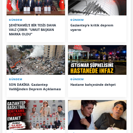
GÜNDEM
GÜNDEM
ŞEHİTKAMİL’E BİR TESİS DAHA
Gaziantep'e kritik deprem
VALİ ÇEBER: “UMUT BAŞKAN
uyarısı
MARKA OLDU”
GÜNDEM
GÜNDEM
SON DAKİKA: Gaziantep
Hastane bahçesinde dehşet
Valiliğinden Deprem Açıklaması