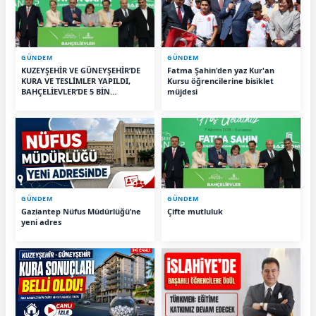
GÜNDEM
GÜNDEM
KUZEYŞEHİR VE GÜNEYŞEHİR’DE
Fatma Şahin'den yaz Kur'an
KURA VE TESLİMLER YAPILDI,
Kursu öğrencilerine bisiklet
BAHÇELİEVLER’DE 5 BİN
müjdesi
KONUTUN TEMELİ ATILDI
GÜNDEM
GÜNDEM
Gaziantep Nüfus Müdürlüğü’ne
Çifte mutluluk
yeni adres