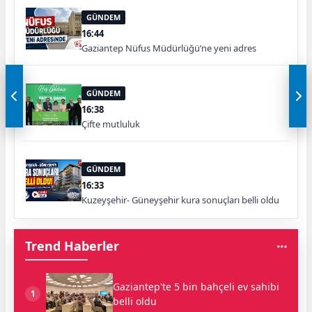
GÜNDEM
16:44
Gaziantep Nüfus Müdürlüğü’ne yeni adres
GÜNDEM
16:38
Çifte mutluluk
GÜNDEM
16:33
Kuzeyşehir- Güneyşehir kura sonuçları belli oldu
Trend Haberler
Gaziantep'te 5 bin bahçeli ev sahibi
1
belli oldu