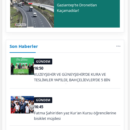
Gaziantep’te Drone’dan
Kaçamadılar!
Son Haberler
GÜNDEM
16:50
KUZEYŞEHİR VE GÜNEYŞEHİR’DE KURA VE
TESLİMLER YAPILDI, BAHÇELİEVLER’DE 5 BİN
KONUTUN TEMELİ ATILDI
GÜNDEM
16:45
Fatma Şahin'den yaz Kur'an Kursu öğrencilerine
bisiklet müjdesi