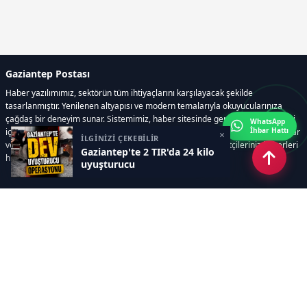
Gaziantep Postası
Haber yazılımımız, sektörün tüm ihtiyaçlarını karşılayacak şekilde
tasarlanmıştır. Yenilenen altyapısı ve modern temalarıyla okuyucularınıza
çağdaş bir deneyim sunar. Sistemimiz, haber sitesinde gerekli tüm modülleri
WhatsApp
İhbar Hattı
içerir. Siz içerik üretmeye odaklanırken, yazılımımız zamandan tasarruf sağlar
×
İLGİNİZİ ÇEKEBİLİR
ve süreçlerinizi kolaylaştırır. Etkili arayüzü sayesinde ziyaretçileriniz haberleri
Gaziantep'te 2 TIR'da 24 kilo
hızlı ve keyifle takip edebilir.
uyuşturucu
Kategoriler
GÜNDEM
EKONOMİ
SİYASET
ASAYİŞ
SPOR
SAĞLIK
EĞİTİM
MAGAZİN