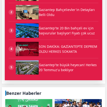
Gaziantep Bahçelievler'in Detayları
2
Belli Oldu
Gaziantep'te 20 Bin bahçeli ev için
3
başvurular başlıyor! Fiyatı çok ucuz
SON DAKİKA: GAZİANTEPTE DEPREM
4
OLDU HERKES SOKAKTA
Gaziantep'te büyük heyecan! Herkes
5
20 Temmuz'u bekliyor
Benzer Haberler