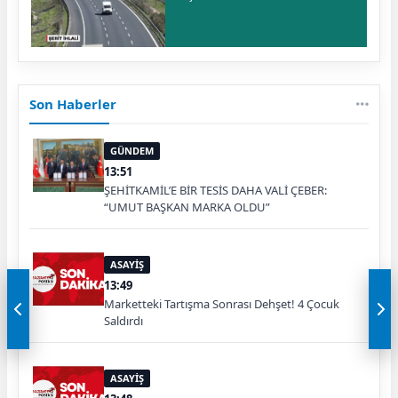
Son Haberler
GÜNDEM
13:51
ŞEHİTKAMİL’E BİR TESİS DAHA VALİ ÇEBER:
“UMUT BAŞKAN MARKA OLDU”
ASAYİŞ
13:49
Marketteki Tartışma Sonrası Dehşet! 4 Çocuk
Saldırdı
ASAYİŞ