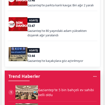
13:48
Gaziantep’te parkta kanlı kavga: Biri ağır 2 yaralı
ASAYİŞ
13:47
Gaziantep'te 80 yaşındaki adam yüksekten
düşerek ağır yaralandı
ASAYİŞ
13:44
Gaziantep'te kaçakçılara göz açtırılmıyor
Trend Haberler
Gaziantep'te 5 bin bahçeli ev sahibi
1
belli oldu