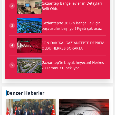
Gaziantep Bahçelievler'in Detayları
2
Belli Oldu
Gaziantep'te 20 Bin bahçeli ev için
3
başvurular başlıyor! Fiyatı çok ucuz
SON DAKİKA: GAZİANTEPTE DEPREM
4
OLDU HERKES SOKAKTA
Gaziantep'te büyük heyecan! Herkes
5
20 Temmuz'u bekliyor
Benzer Haberler