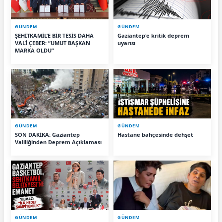
GÜNDEM
GÜNDEM
ŞEHİTKAMİL’E BİR TESİS DAHA
Gaziantep'e kritik deprem
VALİ ÇEBER: “UMUT BAŞKAN
uyarısı
MARKA OLDU”
GÜNDEM
GÜNDEM
SON DAKİKA: Gaziantep
Hastane bahçesinde dehşet
Valiliğinden Deprem Açıklaması
GÜNDEM
GÜNDEM