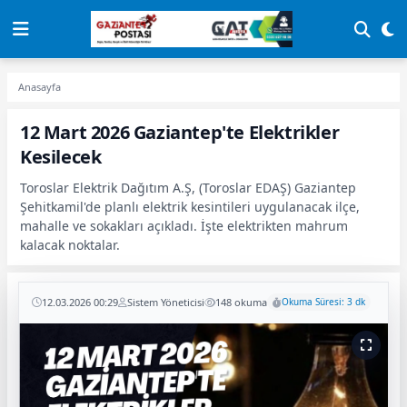
Anasayfa
12 Mart 2026 Gaziantep'te Elektrikler
Kesilecek
Toroslar Elektrik Dağıtım A.Ş, (Toroslar EDAŞ) Gaziantep
Şehitkamil'de planlı elektrik kesintileri uygulanacak ilçe,
mahalle ve sokakları açıkladı. İşte elektrikten mahrum
kalacak noktalar.
12.03.2026 00:29
Sistem Yöneticisi
148 okuma
Okuma Süresi: 3 dk