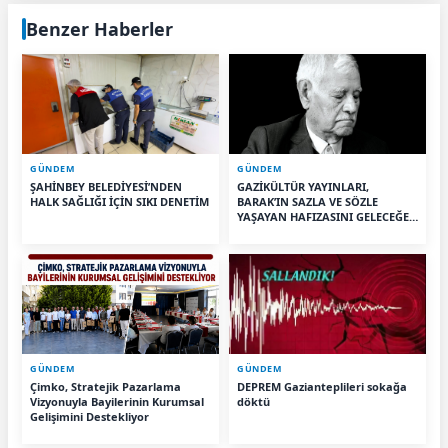
Benzer Haberler
GÜNDEM
GÜNDEM
ŞAHİNBEY BELEDİYESİ’NDEN
GAZİKÜLTÜR YAYINLARI,
HALK SAĞLIĞI İÇİN SIKI DENETİM
BARAK’IN SAZLA VE SÖZLE
YAŞAYAN HAFIZASINI GELECEĞE
TAŞIYOR
GÜNDEM
GÜNDEM
Çimko, Stratejik Pazarlama
DEPREM Gazianteplileri sokağa
Vizyonuyla Bayilerinin Kurumsal
döktü
Gelişimini Destekliyor