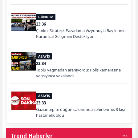
GÜNDEM
23:36
Çimko, Stratejik Pazarlama Vizyonuyla Bayilerinin
Kurumsal Gelişimini Destekliyor
ASAYİŞ
23:34
Toplu yağmadan aranıyordu: Polis kamerasına
yansıyınca yakalandı
ASAYİŞ
23:33
Gaziantep'te düğün salonunda zehirlenme: 3 kişi
hastanelik oldu
Trend Haberler