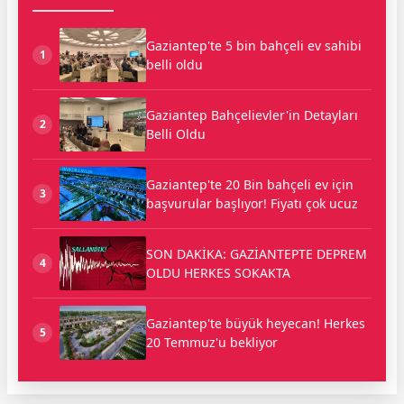
Gaziantep'te 5 bin bahçeli ev sahibi
1
belli oldu
Gaziantep Bahçelievler'in Detayları
2
Belli Oldu
Gaziantep'te 20 Bin bahçeli ev için
3
başvurular başlıyor! Fiyatı çok ucuz
SON DAKİKA: GAZİANTEPTE DEPREM
4
OLDU HERKES SOKAKTA
Gaziantep'te büyük heyecan! Herkes
5
20 Temmuz'u bekliyor