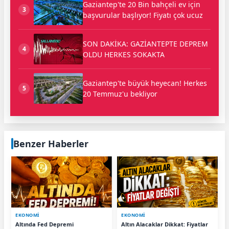
Gaziantep'te 20 Bin bahçeli ev için
3
başvurular başlıyor! Fiyatı çok ucuz
SON DAKİKA: GAZİANTEPTE DEPREM
4
OLDU HERKES SOKAKTA
Gaziantep'te büyük heyecan! Herkes
5
20 Temmuz'u bekliyor
Benzer Haberler
EKONOMİ
EKONOMİ
Altında Fed Depremi
Altın Alacaklar Dikkat: Fiyatlar