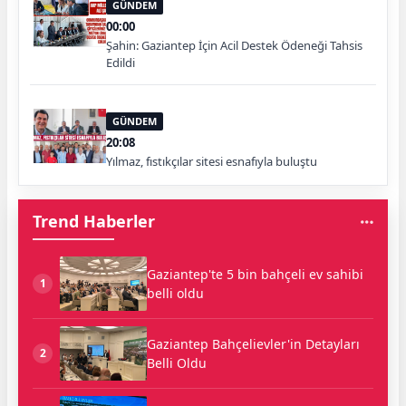
GÜNDEM
00:00
Şahin: Gaziantep İçin Acil Destek Ödeneği Tahsis
Edildi
GÜNDEM
20:08
Yılmaz, fıstıkçılar sitesi esnafıyla buluştu
Trend Haberler
Gaziantep'te 5 bin bahçeli ev sahibi
1
belli oldu
Gaziantep Bahçelievler'in Detayları
2
Belli Oldu