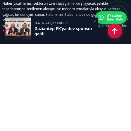
Haber yazılımımız, sektörün tüm ihtiyaçlarını karşılayacak şekilde
tasarlanmıştır. Yenilenen altyapısı ve modern temalarıyla okuyucularınıza
çağdaş bir deneyim sunar. Sistemimiz, haber sitesinde gerekli tüm modülleri
WhatsApp
İhbar Hattı
içerir. Siz içerik üretmeye odaklanırken, yazılımımız zamandan tasarruf sağlar
×
İLGİNİZİ ÇEKEBİLİR
ve süreçlerinizi kolaylaştırır. Etkili arayüzü sayesinde ziyaretçileriniz haberleri
Gaziantep FK’ya dev sponsor
hızlı ve keyifle takip edebilir.
geldi
Kategoriler
GÜNDEM
EKONOMİ
SİYASET
ASAYİŞ
SPOR
SAĞLIK
EĞİTİM
MAGAZİN
KİTAP
POLİTİKA
DÜNYA
TEKNOLOJİ
KÜLTÜR SANAT
YAŞAM