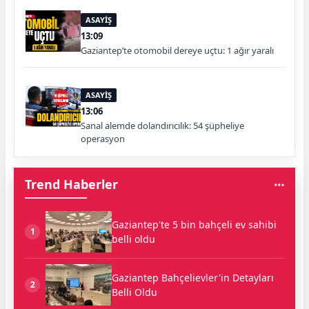
ASAYİŞ
13:09
Gaziantep’te otomobil dereye uçtu: 1 ağır yaralı
ASAYİŞ
13:06
Sanal alemde dolandırıcılık: 54 şüpheliye
operasyon
Trend Haberler
Gaziantep'te 5 bin bahçeli ev sahibi
1
belli oldu
Gaziantep Bahçelievler'in Detayları
2
Belli Oldu