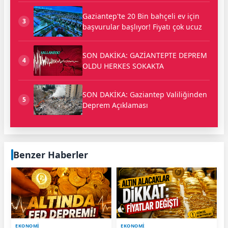
Gaziantep'te 20 Bin bahçeli ev için
3
başvurular başlıyor! Fiyatı çok ucuz
SON DAKİKA: GAZİANTEPTE DEPREM
4
OLDU HERKES SOKAKTA
SON DAKİKA: Gaziantep Valiliğinden
5
Deprem Açıklaması
Benzer Haberler
EKONOMİ
EKONOMİ