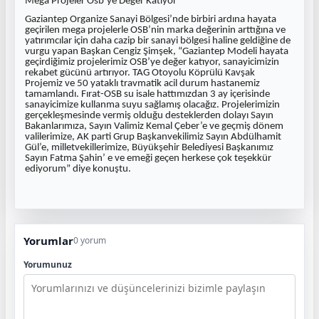
Mega Projeler Osb’ye Değer Katıyor
Gaziantep Organize Sanayi Bölgesi’nde birbiri ardına hayata
geçirilen mega projelerle OSB’nin marka değerinin arttığına ve
yatırımcılar için daha cazip bir sanayi bölgesi haline geldiğine de
vurgu yapan Başkan Cengiz Şimşek, “Gaziantep Modeli hayata
geçirdiğimiz projelerimiz OSB’ye değer katıyor, sanayicimizin
rekabet gücünü artırıyor. TAG Otoyolu Köprülü Kavşak
Projemiz ve 50 yataklı travmatik acil durum hastanemiz
tamamlandı. Fırat-OSB su isale hattımızdan 3 ay içerisinde
sanayicimize kullanma suyu sağlamış olacağız. Projelerimizin
gerçekleşmesinde vermiş olduğu desteklerden dolayı Sayın
Bakanlarımıza, Sayın Valimiz Kemal Çeber’e ve geçmiş dönem
valilerimize, AK parti Grup Başkanvekilimiz Sayın Abdülhamit
Gül’e, milletvekillerimize, Büyükşehir Belediyesi Başkanımız
Sayın Fatma Şahin’ e ve emeği geçen herkese çok teşekkür
ediyorum” diye konuştu.
Yorumlar
0 yorum
Yorumunuz