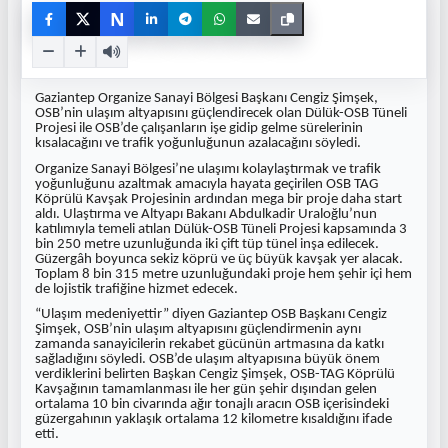
N
Gaziantep Organize Sanayi Bölgesi Başkanı Cengiz Şimşek,
OSB’nin ulaşım altyapısını güçlendirecek olan Dülük-OSB Tüneli
Projesi ile OSB’de çalışanların işe gidip gelme sürelerinin
kısalacağını ve trafik yoğunluğunun azalacağını söyledi.
Organize Sanayi Bölgesi’ne ulaşımı kolaylaştırmak ve trafik
yoğunluğunu azaltmak amacıyla hayata geçirilen OSB TAG
Köprülü Kavşak Projesinin ardından mega bir proje daha start
aldı. Ulaştırma ve Altyapı Bakanı Abdulkadir Uraloğlu’nun
katılımıyla temeli atılan Dülük-OSB Tüneli Projesi kapsamında 3
bin 250 metre uzunluğunda iki çift tüp tünel inşa edilecek.
Güzergâh boyunca sekiz köprü ve üç büyük kavşak yer alacak.
Toplam 8 bin 315 metre uzunluğundaki proje hem şehir içi hem
de lojistik trafiğine hizmet edecek.
“Ulaşım medeniyettir” diyen Gaziantep OSB Başkanı Cengiz
Şimşek, OSB’nin ulaşım altyapısını güçlendirmenin aynı
zamanda sanayicilerin rekabet gücünün artmasına da katkı
sağladığını söyledi. OSB’de ulaşım altyapısına büyük önem
verdiklerini belirten Başkan Cengiz Şimşek, OSB-TAG Köprülü
Kavşağının tamamlanması ile her gün şehir dışından gelen
ortalama 10 bin civarında ağır tonajlı aracın OSB içerisindeki
güzergahının yaklaşık ortalama 12 kilometre kısaldığını ifade
etti.