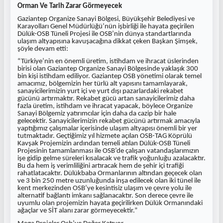
Orman Ve Tarih Zarar Görmeyecek
Gaziantep Organize Sanayi Bölgesi, Büyükşehir Belediyesi ve
Karayolları Genel Müdürlüğü’nün işbirliği ile hayata geçirilen
Dülük-OSB Tüneli Projesi ile OSB’nin dünya standartlarında
ulaşım altyapısına kavuşacağına dikkat çeken Başkan Şimşek,
şöyle devam etti:
“Türkiye’nin en önemli üretim, istihdam ve ihracat üslerinden
birisi olan Gaziantep Organize Sanayi Bölgesinde yaklaşık 300
bin kişi istihdam ediliyor. Gaziantep OSB yönetimi olarak temel
amacımız, bölgemizin her türlü alt yapısını tamamlayarak,
sanayicilerimizin yurt içi ve yurt dışı pazarlardaki rekabet
gücünü artırmaktır. Rekabet gücü artan sanayicilerimiz daha
fazla üretim, istihdam ve ihracat yapacak, böylece Organize
Sanayi Bölgemiz yatırımcılar için daha da cazip bir hale
gelecektir. Sanayicilerimizin rekabet gücünü artırmak amacıyla
yaptığımız çalışmalar içerisinde ulaşım altyapısı önemli bir yer
tutmaktadır. Geçtiğimiz yıl hizmete açılan OSB-TAG Köprülü
Kavşak Projemizin ardından temeli atılan Dülük-OSB Tüneli
Projesinin tamamlanması ile OSB’de çalışan vatandaşlarımızın
işe gidip gelme süreleri kısalacak ve trafik yoğunluğu azalacaktır.
Bu da hem iş verimliliğini artıracak hem de şehir içi trafiği
rahatlatacaktır. Dülükbaba Ormanlarının altından geçecek olan
ve 3 bin 250 metre uzunluğunda inşa edilecek olan iki tünel ile
kent merkezinden OSB’ye kesintisiz ulaşım ve çevre yolu ile
alternatif bağlantı imkanı sağlanacaktır. Son derece çevre ile
uyumlu olan projemizin hayata geçirilirken Dülük Ormanındaki
ağaçlar ve SİT alanı zarar görmeyecektir.”