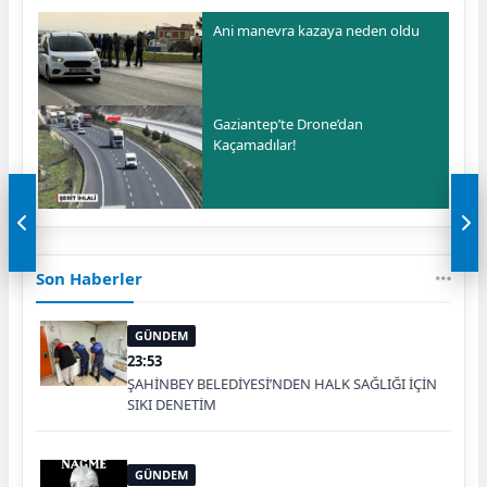
Ani manevra kazaya neden oldu
Gaziantep’te Drone’dan
Kaçamadılar!
Son Haberler
GÜNDEM
23:53
ŞAHİNBEY BELEDİYESİ’NDEN HALK SAĞLIĞI İÇİN
SIKI DENETİM
GÜNDEM