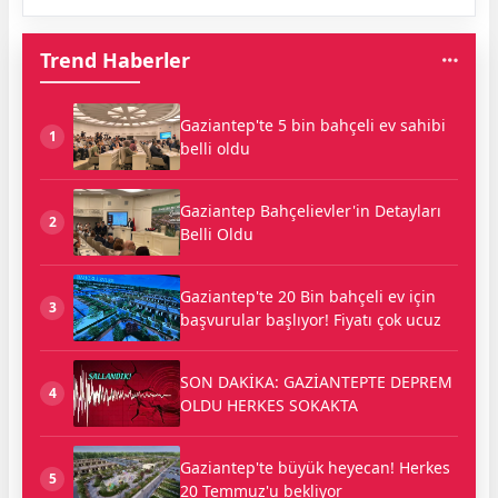
Trend Haberler
Gaziantep'te 5 bin bahçeli ev sahibi
1
belli oldu
Gaziantep Bahçelievler'in Detayları
2
Belli Oldu
Gaziantep'te 20 Bin bahçeli ev için
3
başvurular başlıyor! Fiyatı çok ucuz
SON DAKİKA: GAZİANTEPTE DEPREM
4
OLDU HERKES SOKAKTA
Gaziantep'te büyük heyecan! Herkes
5
20 Temmuz'u bekliyor