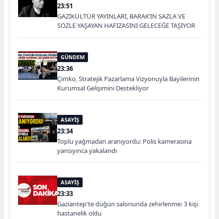
23:51
GAZİKÜLTÜR YAYINLARI, BARAK’IN SAZLA VE
SÖZLE YAŞAYAN HAFIZASINI GELECEĞE TAŞIYOR
GÜNDEM
23:36
Çimko, Stratejik Pazarlama Vizyonuyla Bayilerinin
Kurumsal Gelişimini Destekliyor
ASAYİŞ
23:34
Toplu yağmadan aranıyordu: Polis kamerasına
yansıyınca yakalandı
ASAYİŞ
23:33
Gaziantep'te düğün salonunda zehirlenme: 3 kişi
hastanelik oldu