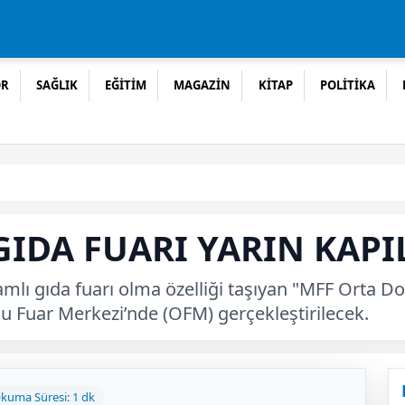
OR
SAĞLIK
EĞİTİM
MAGAZİN
KİTAP
POLİTİKA
IDA FUARI YARIN KAPI
lı gıda fuarı olma özelliği taşıyan "MFF Orta Do
u Fuar Merkezi’nde (OFM) gerçekleştirilecek.
kuma Süresi: 1 dk