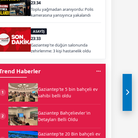
23:34
Toplu yağmadan aranıyordu: Polis
kamerasına yansıyınca yakalandı
ASAYİŞ
23:33
Gaziantep'te düğün salonunda
zehirlenme: 3 kişi hastanelik oldu
Trend Haberler
Gaziantep'te 5 bin bahçeli ev
1
sahibi belli oldu
Gaziantep Bahçelievler'in
2
Detayları Belli Oldu
Gaziantep'te 20 Bin bahçeli ev