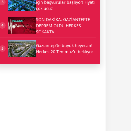
için başvurular başlıyor! Fiyatı
3
çok ucuz
SON DAKİKA: GAZİANTEPTE
DEPREM OLDU HERKES
4
SOKAKTA
Gaziantep'te büyük heyecan!
5
Herkes 20 Temmuz'u bekliyor