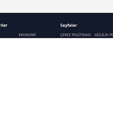
iler
Sayfalar
M
EKONOMİ
ÇEREZ POLİTİKASI
GİZLİLİK P
ASAYİŞ
HAKKIMIZDA
KÜNYE
SAĞLIK
İletişim
MAGAZİN
RSS
Sitemap
POLİTİKA
TEKNOLOJİ
SANAT
YAŞAM