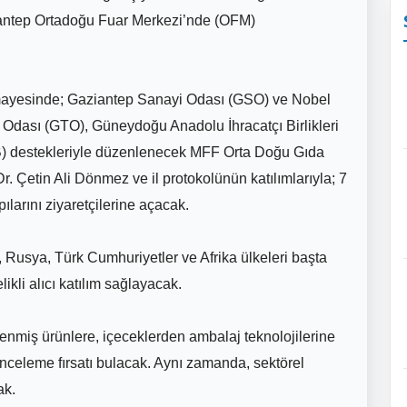
ziantep Ortadoğu Fuar Merkezi’nde (OFM)
imayesinde; Gaziantep Sanayi Odası (GSO) ve Nobel
et Odası (GTO), Güneydoğu Anadolu İhracatçı Birlikleri
B) destekleriyle düzenlenecek MFF Orta Doğu Gıda
. Çetin Ali Dönmez ve il protokolünün katılımlarıyla; 7
arını ziyaretçilerine açacak.
a, Rusya, Türk Cumhuriyetler ve Afrika ülkeleri başta
kli alıcı katılım sağlayacak.
lenmiş ürünlere, içeceklerden ambalaj teknolojilerine
inceleme fırsatı bulacak. Aynı zamanda, sektörel
ak.