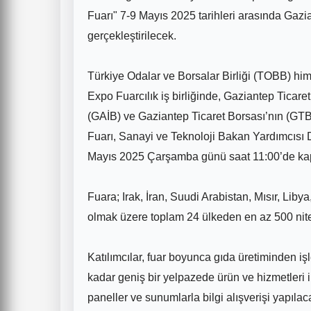
Fuarı" 7-9 Mayıs 2025 tarihleri arasında Ga
gerçekleştirilecek.
Türkiye Odalar ve Borsalar Birliği (TOBB) h
Expo Fuarcılık iş birliğinde, Gaziantep Ticar
(GAİB) ve Gaziantep Ticaret Borsası’nın (GT
Fuarı, Sanayi ve Teknoloji Bakan Yardımcısı Dr
Mayıs 2025 Çarşamba günü saat 11:00’de kapıl
Fuara; Irak, İran, Suudi Arabistan, Mısır, Liby
olmak üzere toplam 24 ülkeden en az 500 niteli
Katılımcılar, fuar boyunca gıda üretiminden iş
kadar geniş bir yelpazede ürün ve hizmetleri 
paneller ve sunumlarla bilgi alışverişi yapılac