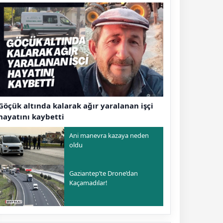
Göçük altında kalarak ağır yaralanan işçi
hayatını kaybetti
Ani manevra kazaya neden
oldu
Gaziantep’te Drone’dan
Kaçamadılar!