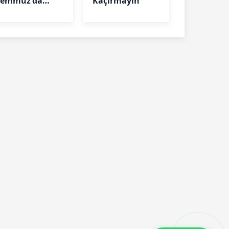
Temmuz'da
Kaçırmayın
Gram Altın Ne
Kadar Oldu?