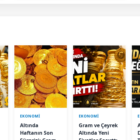
EKONOMİ
EKONOMİ
Altında
Gram ve Çeyrek
r
Haftanın Son
Altında Yeni
D