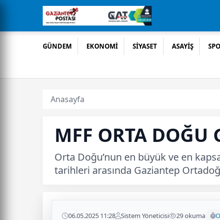
GÜNDEM
EKONOMİ
SİYASET
ASAYİŞ
SP
Anasayfa
MFF ORTA DOĞU G
Orta Doğu’nun en büyük ve en kapsam
tarihleri arasında Gaziantep Ortadoğ
06.05.2025 11:28
Sistem Yöneticisi
29 okuma
O