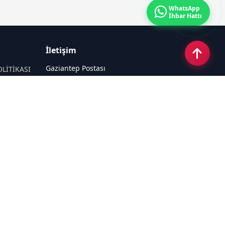
WhatsApp
İhbar Hattı
İletişim
Gaziantep Postası
OLİTİKASI
Güneş Mahallesi 87022 Nolu Sokak No:
44 Şahinbey / GAZİANTEP
Email:
tayfun_antep@hotmail.com
Tel:
05050312727
Sosyal Medya