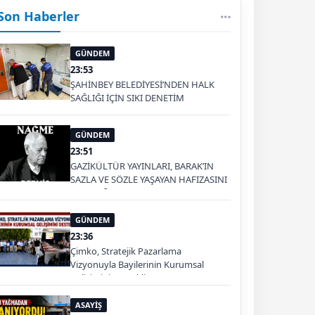
Son Haberler
GÜNDEM
23:53
ŞAHİNBEY BELEDİYESİ’NDEN HALK
SAĞLIĞI İÇİN SIKI DENETİM
GÜNDEM
23:51
GAZİKÜLTÜR YAYINLARI, BARAK’IN
SAZLA VE SÖZLE YAŞAYAN HAFIZASINI
GELECEĞE TAŞIYOR
GÜNDEM
23:36
Çimko, Stratejik Pazarlama
Vizyonuyla Bayilerinin Kurumsal
Gelişimini Destekliyor
ASAYİŞ