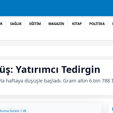
OR
SAĞLIK
EĞİTİM
MAGAZİN
KİTAP
POLİTİKA
ş: Yatırımcı Tedirgin
sıyla haftaya düşüşle başladı. Gram altın 6 bin 788 
kuma Süresi: 1 dk