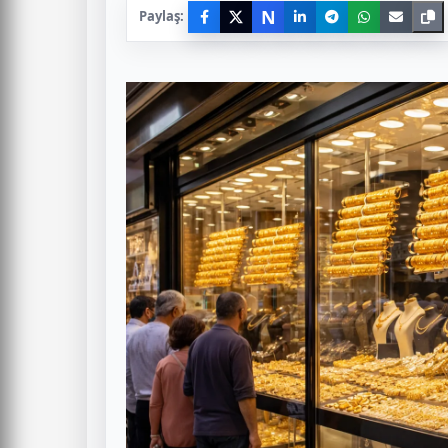
N
Paylaş: