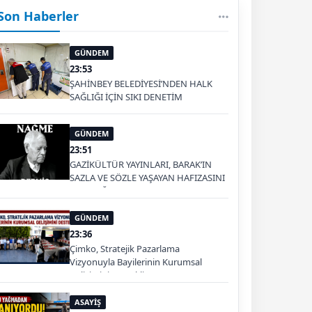
Son Haberler
GÜNDEM
23:53
ŞAHİNBEY BELEDİYESİ’NDEN HALK
SAĞLIĞI İÇİN SIKI DENETİM
GÜNDEM
23:51
GAZİKÜLTÜR YAYINLARI, BARAK’IN
SAZLA VE SÖZLE YAŞAYAN HAFIZASINI
GELECEĞE TAŞIYOR
GÜNDEM
23:36
Çimko, Stratejik Pazarlama
Vizyonuyla Bayilerinin Kurumsal
Gelişimini Destekliyor
ASAYİŞ