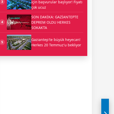
için başvurular başlıyor! Fiyatı
3
çok ucuz
SON DAKİKA: GAZİANTEPTE
DEPREM OLDU HERKES
4
SOKAKTA
Gaziantep'te büyük heyecan!
5
Herkes 20 Temmuz'u bekliyor