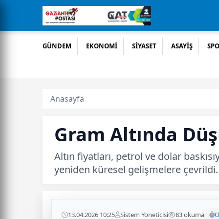
GÜNDEM
EKONOMİ
SİYASET
ASAYİŞ
SP
Anasayfa
Gram Altında Düşü
Altın fiyatları, petrol ve dolar baskı
yeniden küresel gelişmelere çevrildi.
13.04.2026 10:25
Sistem Yöneticisi
83 okuma
O