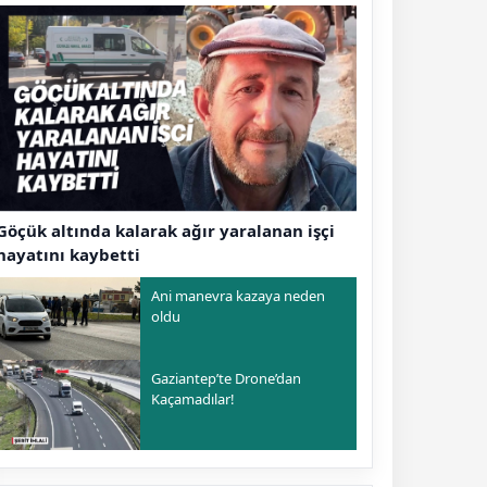
Göçük altında kalarak ağır yaralanan işçi
hayatını kaybetti
Ani manevra kazaya neden
oldu
Gaziantep’te Drone’dan
Kaçamadılar!