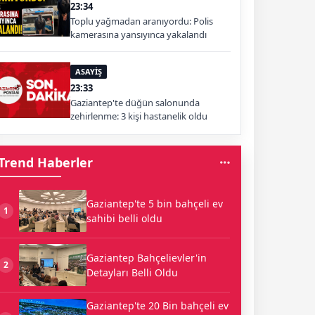
23:34
Toplu yağmadan aranıyordu: Polis
kamerasına yansıyınca yakalandı
ASAYİŞ
23:33
Gaziantep'te düğün salonunda
zehirlenme: 3 kişi hastanelik oldu
Trend Haberler
Gaziantep'te 5 bin bahçeli ev
1
sahibi belli oldu
Gaziantep Bahçelievler'in
2
Detayları Belli Oldu
Gaziantep'te 20 Bin bahçeli ev