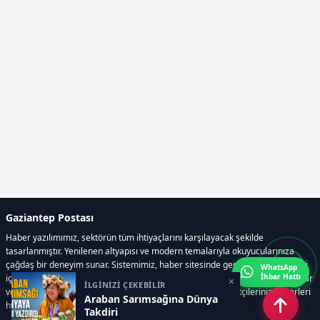
Gaziantep Postası
Haber yazılımımız, sektörün tüm ihtiyaçlarını karşılayacak şekilde
tasarlanmıştır. Yenilenen altyapısı ve modern temalarıyla okuyucularınıza
çağdaş bir deneyim sunar. Sistemimiz, haber sitesinde gerekli tüm modülleri
WhatsApp
İhbar Hattı
içerir. Siz içerik üretmeye odaklanırken, yazılımımız zamandan tasarruf sağlar
×
İLGİNİZİ ÇEKEBİLİR
ve süreçlerinizi kolaylaştırır. Etkili arayüzü sayesinde ziyaretçileriniz haberleri
Araban Sarımsağına Dünya
hızlı ve keyifle takip edebilir.
Takdiri