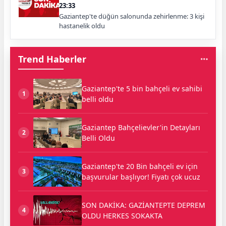
23:33
Gaziantep'te düğün salonunda zehirlenme: 3 kişi
hastanelik oldu
Trend Haberler
Gaziantep'te 5 bin bahçeli ev sahibi
1
belli oldu
Gaziantep Bahçelievler'in Detayları
2
Belli Oldu
Gaziantep'te 20 Bin bahçeli ev için
3
başvurular başlıyor! Fiyatı çok ucuz
SON DAKİKA: GAZİANTEPTE DEPREM
4
OLDU HERKES SOKAKTA