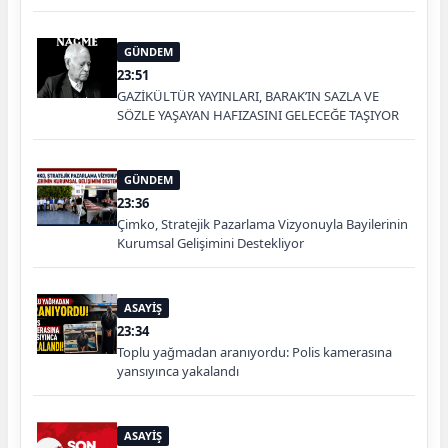
GÜNDEM
23:51
GAZİKÜLTÜR YAYINLARI, BARAK’IN SAZLA VE
SÖZLE YAŞAYAN HAFIZASINI GELECEĞE TAŞIYOR
GÜNDEM
23:36
Çimko, Stratejik Pazarlama Vizyonuyla Bayilerinin
Kurumsal Gelişimini Destekliyor
ASAYİŞ
23:34
Toplu yağmadan aranıyordu: Polis kamerasına
yansıyınca yakalandı
ASAYİŞ