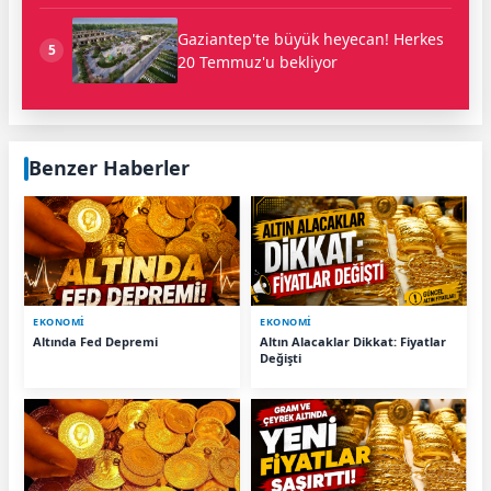
Gaziantep'te büyük heyecan! Herkes
5
20 Temmuz'u bekliyor
Benzer Haberler
EKONOMİ
EKONOMİ
Altında Fed Depremi
Altın Alacaklar Dikkat: Fiyatlar
Değişti