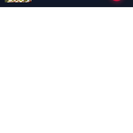
Kategoriler
GÜNDEM
EKONOMİ
SİYASET
ASAYİŞ
SPOR
SAĞLIK
EĞİTİM
MAGAZİN
KİTAP
POLİTİKA
DÜNYA
TEKNOLOJİ
KÜLTÜR SANAT
YAŞAM
Sayfalar
ÇEREZ POLİTİKASI
GİZLİLİK POLİTİKASI
HAKKIMIZDA
KÜNYE
İletişim