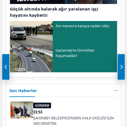
Göçük altında kalarak ağır yaralanan işçi
hayatını kaybetti
Ani manevra kazaya neden oldu
Gaziantep’te Drone’dan
Kaçamadılar!
Son Haberler
GÜNDEM
23:53
ŞAHİNBEY BELEDİYESİ’NDEN HALK SAĞLIĞI İÇİN
SIKI DENETİM