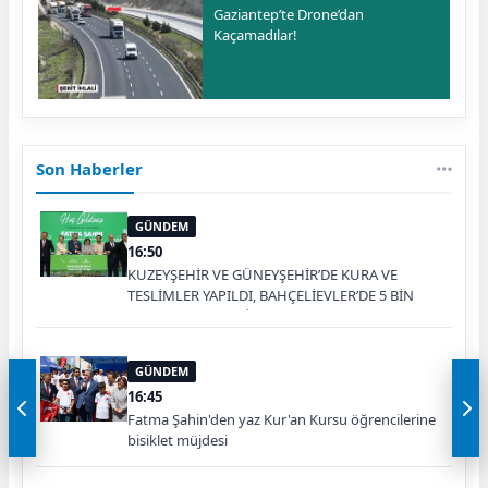
Gaziantep’te Drone’dan
Kaçamadılar!
Son Haberler
GÜNDEM
16:50
KUZEYŞEHİR VE GÜNEYŞEHİR’DE KURA VE
TESLİMLER YAPILDI, BAHÇELİEVLER’DE 5 BİN
KONUTUN TEMELİ ATILDI
GÜNDEM
16:45
Fatma Şahin'den yaz Kur'an Kursu öğrencilerine
bisiklet müjdesi