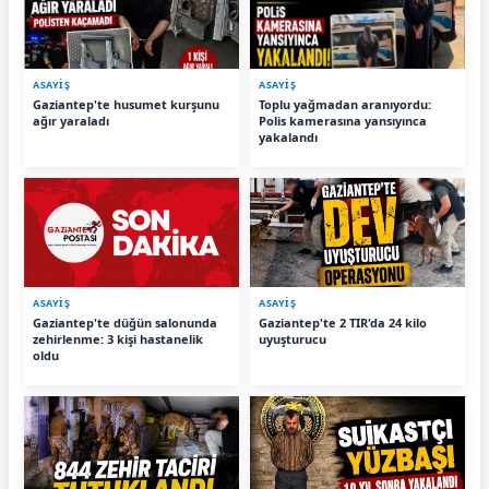
ASAYİŞ
ASAYİŞ
Gaziantep'te husumet kurşunu
Toplu yağmadan aranıyordu:
ağır yaraladı
Polis kamerasına yansıyınca
yakalandı
ASAYİŞ
ASAYİŞ
Gaziantep'te düğün salonunda
Gaziantep'te 2 TIR'da 24 kilo
zehirlenme: 3 kişi hastanelik
uyuşturucu
oldu