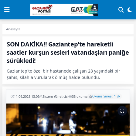
Anasayfa
SON DAKİKA!! Gaziantep'te hareketli
saatler kurşun sesleri vatandaşları paniğe
sürükledi!
Gaziantep'te özel bir hastanede çalışan 28 yaşındaki bir
şahıs, silahla vurularak ölmüş halde bulundu.
11.09.2025 13:09
Sistem Yöneticisi
33 okuma
Okuma Süresi: 1 dk