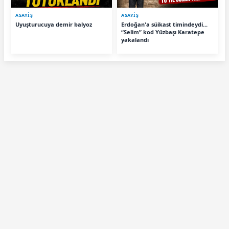
ASAYİŞ
ASAYİŞ
Uyuşturucuya demir balyoz
Erdoğan'a süikast timindeydi...
“Selim” kod Yüzbaşı Karatepe
yakalandı