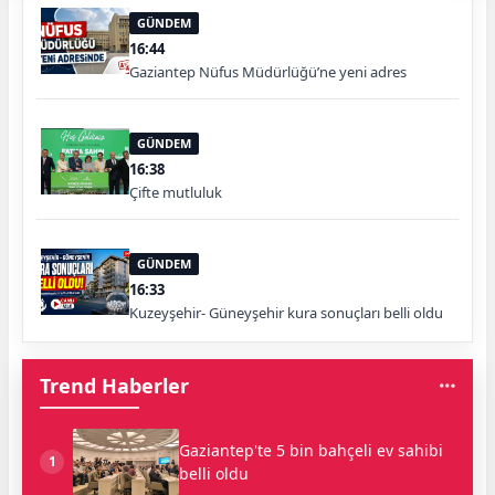
GÜNDEM
16:44
Gaziantep Nüfus Müdürlüğü’ne yeni adres
GÜNDEM
16:38
Çifte mutluluk
GÜNDEM
16:33
Kuzeyşehir- Güneyşehir kura sonuçları belli oldu
Trend Haberler
Gaziantep'te 5 bin bahçeli ev sahibi
1
belli oldu