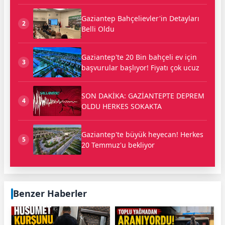
Gaziantep Bahçelievler'in Detayları
2
Belli Oldu
Gaziantep'te 20 Bin bahçeli ev için
3
başvurular başlıyor! Fiyatı çok ucuz
SON DAKİKA: GAZİANTEPTE DEPREM
4
OLDU HERKES SOKAKTA
Gaziantep'te büyük heyecan! Herkes
5
20 Temmuz'u bekliyor
Benzer Haberler